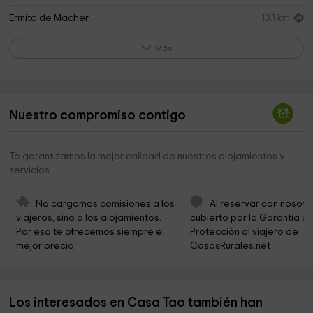
Ermita de Macher
13,1 km
El Bosquecillo
13,1 km
Más
Valle de Malpaso
13,8 km
Punto Partida Senderismo
16,1 km
Nuestro compromiso contigo
Parque Infantil
16,1 km
Obispado Diocesis De Canarias
17,6 km
Te garantizamos la mejor calidad de nuestros alojamientos y
servicios
Ayuntamiento De Yaiza
17,6 km
Ayuntamiento de Yaiza
17,6 km
No cargamos comisiones a los 
Al reservar con nosotr
viajeros, sino a los alojamientos. 
cubierto por la Garantía de
Plazoleta de Víctor Fernández / Park
17,6 km
Por eso te ofrecemos siempre el 
Protección al viajero de 
mejor precio.
CasasRurales.net
Iglesia de Nuestra Señora de los Remedios
17,6 km
Plaza de Los Remedios
17,7 km
Los interesados en Casa Tao también han
Plaza Alameda
17,7 km