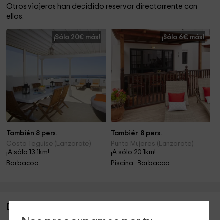
Otros viajeros han decidido reservar directamente con
ellos.
¡Sólo 20€ más!
¡Sólo 6€ más!
También 8 pers.
También 8 pers.
Costa Teguise (Lanzarote)
Punta Mujeres (Lanzarote)
¡A sólo 13.1km!
¡A sólo 20.1km!
Barbacoa
Piscina · Barbacoa
Descripción de Casa Tao