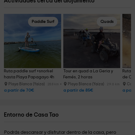
Actividades cerca del alojamiento
Paddle Surf
Quads
Ruta paddle surf +snorkel 
Tour en quad a La Geria y 
Ruta e
hasta Playa Papagayo 4h
Femés, 2 horas
de Cos
Playa Blanca (Yaiza)
Playa Blanca (Yaiza)
Cost
28.8 km
29.6 km
a partir de 70€
a partir de 85€
a part
Entorno de Casa Tao
Podrás descansar y disfrutar dentro de la casa, pero