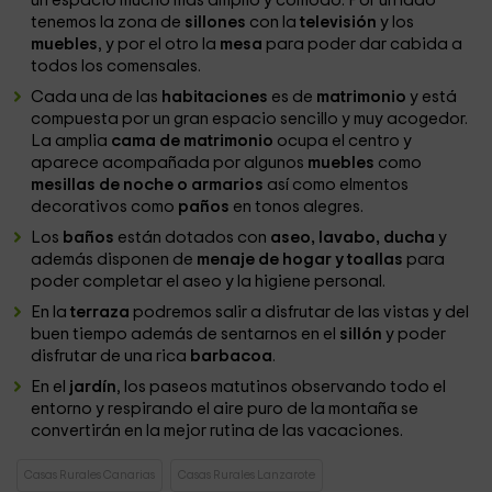
un espacio mucho más amplio y cómodo. Por un lado
tenemos la zona de
sillones
con la
televisión
y los
muebles
, y por el otro la
mesa
para poder dar cabida a
todos los comensales.
Cada una de las
habitaciones
es de
matrimonio
y está
compuesta por un gran espacio sencillo y muy acogedor.
La amplia
cama de matrimonio
ocupa el centro y
aparece acompañada por algunos
muebles
como
mesillas de noche o armarios
así como elmentos
decorativos como
paños
en tonos alegres.
Los
baños
están dotados con
aseo, lavabo, ducha
y
además disponen de
menaje de hogar y toallas
para
poder completar el aseo y la higiene personal.
En la
terraza
podremos salir a disfrutar de las vistas y del
buen tiempo además de sentarnos en el
sillón
y poder
disfrutar de una rica
barbacoa
.
En el
jardín
, los paseos matutinos observando todo el
entorno y respirando el aire puro de la montaña se
convertirán en la mejor rutina de las vacaciones.
Casas Rurales Canarias
Casas Rurales Lanzarote