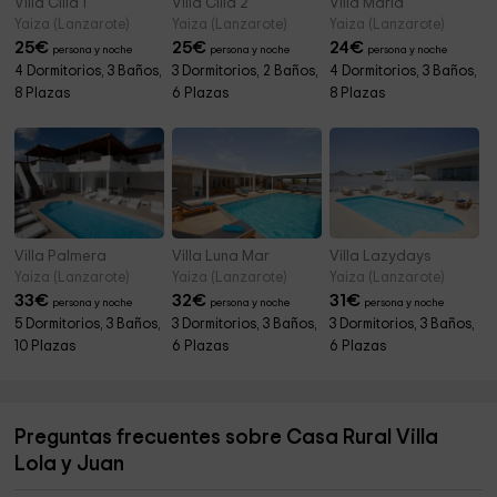
Villa Cilla 1
Villa Cilla 2
Villa María
Yaiza (Lanzarote)
Yaiza (Lanzarote)
Yaiza (Lanzarote)
25
€
25
€
24
€
persona y noche
persona y noche
persona y noche
4 Dormitorios, 3 Baños,
3 Dormitorios, 2 Baños,
4 Dormitorios, 3 Baños,
8 Plazas
6 Plazas
8 Plazas
Villa Palmera
Villa Luna Mar
Villa Lazydays
Yaiza (Lanzarote)
Yaiza (Lanzarote)
Yaiza (Lanzarote)
33
€
32
€
31
€
persona y noche
persona y noche
persona y noche
5 Dormitorios, 3 Baños,
3 Dormitorios, 3 Baños,
3 Dormitorios, 3 Baños,
10 Plazas
6 Plazas
6 Plazas
Preguntas frecuentes sobre Casa Rural Villa
Lola y Juan