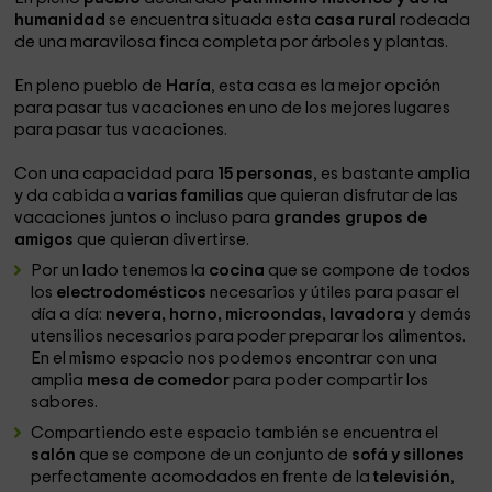
humanidad
se encuentra situada esta
casa rural
rodeada
de una maravilosa finca completa por árboles y plantas.
En pleno pueblo de
Haría
, esta casa es la mejor opción
para pasar tus vacaciones en uno de los mejores lugares
para pasar tus vacaciones.
Con una capacidad para
15 personas
, es bastante amplia
y da cabida a
varias familias
que quieran disfrutar de las
vacaciones juntos o incluso para
grandes grupos de
amigos
que quieran divertirse.
Por un lado tenemos la
cocina
que se compone de todos
los
electrodomésticos
necesarios y útiles para pasar el
día a día:
nevera, horno, microondas, lavadora
y demás
utensilios necesarios para poder preparar los alimentos.
En el mismo espacio nos podemos encontrar con una
amplia
mesa de comedor
para poder compartir los
sabores.
Compartiendo este espacio también se encuentra el
salón
que se compone de un conjunto de
sofá y sillones
perfectamente acomodados en frente de la
televisión
,