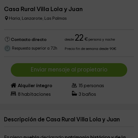
Casa Rural Villa Lola y Juan
Haria, Lanzarote, Las Palmas
22
€
Contacto directo
desde
persona y noche
Respuesta superior a 72h
Precio fin de semana desde 90€
Enviar mensaje al propietario
Alquiler íntegro
15
personas
8
habitaciones
3
baños
Descripción de Casa Rural Villa Lola y Juan
En pleno
pueblo
declarado
patrimonio histórico y de la