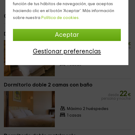
función de tus hábitos de navegación, que aceptas
haciendo clic en el botón 'Aceptar'. Más información
Casas
sobre nuestra
Política de cookies.
Dormitorio doble 2 camas
Aceptar
22
desde
€
persona y noche
Gestionar preferencias
Máximo 2 huéspedes
1 casas
Dormitorio doble 2 camas con baño
22
desde
€
persona y noche
Máximo 2 huéspedes
1 casas