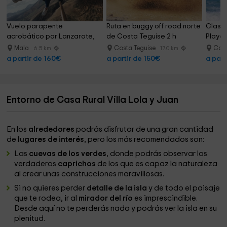
Vuelo parapente 
Ruta en buggy off road norte 
Clase 
acrobático por Lanzarote, 
de Costa Teguise 2 h
Playa 
25-30min
Mala
Costa Teguise
Cale
6.5 km
17.0 km
a partir de 160€
a partir de 150€
a part
Entorno de Casa Rural Villa Lola y Juan
En los
alrededores
podrás disfrutar de una gran cantidad
de
lugares de interés
, pero los más recomendados son:
Las
cuevas de los verdes
, donde podrás observar los
verdaderos
caprichos
de los que es capaz la naturaleza
al crear unas construcciones maravillosas.
Si no quieres perder
detalle de la isla
y de todo el paisaje
que te rodea, ir al
mirador del río
es imprescindible.
Desde aquí no te perderás nada y podrás ver la isla en su
plenitud.