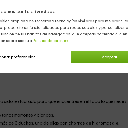
pamos por tu privacidad
s de
16 personas
siendo ideal para disfrutar de un maravilloso fi
okies propias y de terceros y tecnologías similares para mejorar nuest
e cuenta se dividen así:
co, proporcionar funcionalidades para redes sociales y personalizar e
 función de tus hábitos de navegación, que aceptas haciendo clic en 
ión sobre nuestra
Política de cookies.
ionar preferencias
Aceptar
a sido restuarado para que encuentres en él todo lo que necesi
 tonos marrones y blancos.
ás de 3 duchas, una de ellas con
chorros de hidromasaje
.