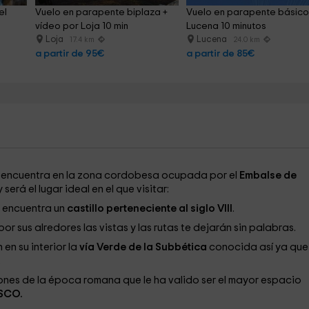
el 
Vuelo en parapente biplaza + 
Vuelo en parapente básico
vídeo por Loja 10 min
Lucena 10 minutos
Loja
Lucena
17.4 km
24.0 km
a partir de 95€
a partir de 85€
e encuentra en la zona cordobesa ocupada por el
Embalse de
será el lugar ideal en el que visitar:
e encuentra un
castillo perteneciente al siglo VIII
.
r sus alredores las vistas y las rutas te dejarán sin palabras.
en su interior la
vía Verde de la Subbética
conocida así ya que
.
nes de la época romana que le ha valido ser el mayor espacio
ESCO.