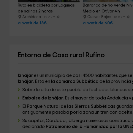
Ruta en bicicleta por Lagunas 
Barranco de río Verde Niv
de salinas 2 horas
Medio en Otívar 4 h
Archidona
Cuevas Bajas
19.2 km
16.5 km
a partir de 18€
a partir de 60€
Entorno de Casa rural Rufino
Iznájar
es un municipio de casi 4500 habitantes que s
Iznájar
. Está en la
comarca Subbética
de la provincia y 
Sobre lo alto de este pueblo de fachadas blancas s
Embalse de Iznájar.
Es el mayor de toda Andalucía y po
El
Parque Natural de las Sierras Subbéticas
guardan 
antiguamente pasaba por la zona un tren con aceite
Su capital, Córdoba, alberga numerosas construccio
declarado
Patromonio de la Humanidad por la UN