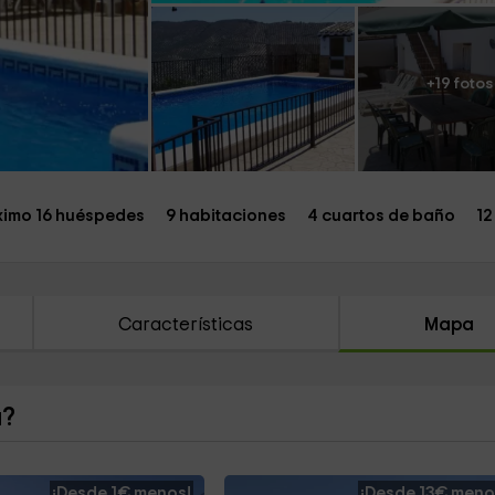
+19 fotos
imo 16 huéspedes
9 habitaciones
4 cuartos de baño
12
Características
Mapa
a?
¡Desde 1€ menos!
¡Desde 13€ meno