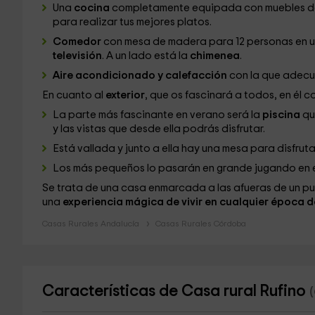
Una
cocina
completamente equipada con muebles de 
para realizar tus mejores platos.
Comedor
con mesa de madera para 12 personas en 
televisión
. A un lado está la
chimenea
.
Aire acondicionado y calefacción
con la que adecua
En cuanto al
exterior
, que os fascinará a todos, en él c
La parte más fascinante en verano será la
piscina
qu
y las vistas que desde ella podrás disfrutar.
Está vallada y junto a ella hay una mesa para disfru
Los más pequeños lo pasarán en grande jugando en el
Se trata de una casa enmarcada a las afueras de un pu
una
experiencia mágica de vivir en cualquier época 
Casas Rurales Andalucía
Casas Rurales Córdoba
Características de Casa rural Rufino