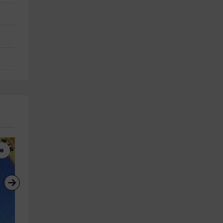
te
Vía Ferrata
Barranquismo