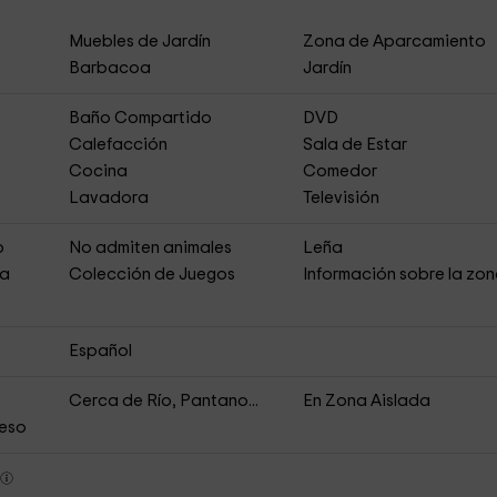
Muebles de Jardín
Zona de Aparcamiento
Barbacoa
Jardín
Baño Compartido
DVD
Calefacción
Sala de Estar
Cocina
Comedor
Lavadora
Televisión
o
No admiten animales
Leña
ja
Colección de Juegos
Información sobre la zo
Español
Cerca de Río, Pantano...
En Zona Aislada
ceso
s