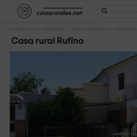
CasasRurales.net
Casas Rurales
Casas Rurales Andalucía
Casas Rurale
Casa rural Rufino