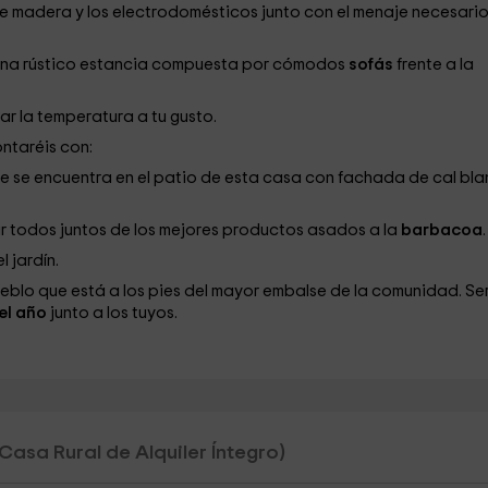
madera y los electrodomésticos junto con el menaje necesari
una rústico estancia compuesta por cómodos
sofás
frente a la
r la temperatura a tu gusto.
ontaréis con:
e se encuentra en el patio de esta casa con fachada de cal bl
tar todos juntos de los mejores productos asados a la
barbacoa
 jardín.
eblo que está a los pies del mayor embalse de la comunidad. Se
del año
junto a los tuyos.
(Casa Rural de Alquiler Íntegro)