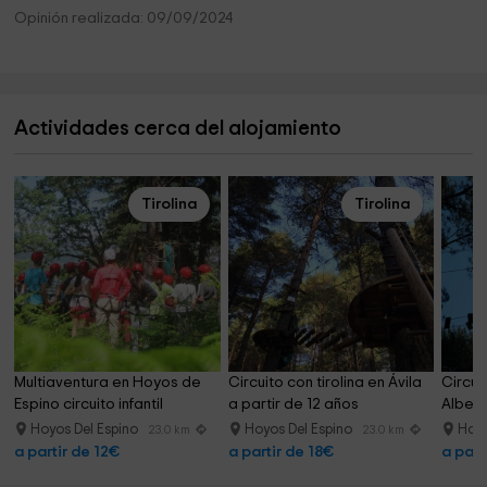
Opinión realizada: 09/09/2024
Actividades cerca del alojamiento
Tirolina
Tirolina
Multiaventura en Hoyos de 
Circuito con tirolina en Ávila 
Circui
Espino circuito infantil
a partir de 12 años
Alberc
Hoyos Del Espino
Hoyos Del Espino
Hoyo
23.0 km
23.0 km
a partir de 12€
a partir de 18€
a part