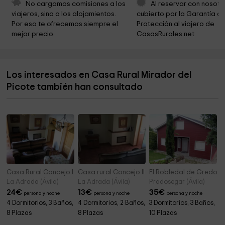
No cargamos comisiones a los 
Al reservar con nosotr
viajeros, sino a los alojamientos. 
cubierto por la Garantía de
Por eso te ofrecemos siempre el 
Protección al viajero de 
mejor precio.
CasasRurales.net
Los interesados en Casa Rural Mirador del
Picote también han consultado
Casa Rural Concejo I
Casa rural Concejo II
El Robledal de Gredos
La Adrada (Ávila)
La Adrada (Ávila)
Pradosegar (Ávila)
24
€
13
€
35
€
persona y noche
persona y noche
persona y noche
4 Dormitorios, 3 Baños,
4 Dormitorios, 2 Baños,
3 Dormitorios, 3 Baños,
8 Plazas
8 Plazas
10 Plazas