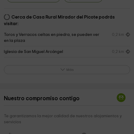
Cerca de Casa Rural Mirador del Picote podrás
visitar:
Toros y Verracos celtas en piedra, se pueden ver
0,2 km
en la plaza
Iglesia de San Miguel Arcángel
0,2 km
Bosque de robles melojos de La Bardera en
2,3 km
Villatoro
Más
Ruinas del Monasterio de El Risco, en el término
4,2 km
municipal de Amavida
Ayuntamiento de Villatoro
0,2 km
Nuestro compromiso contigo
Te garantizamos la mejor calidad de nuestros alojamientos y
servicios