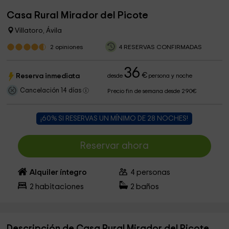
Casa Rural Mirador del Picote
Villatoro, Ávila
2
opiniones
4 RESERVAS CONFIRMADAS
36
€
Reserva inmediata
desde
persona y noche
Cancelación 14 días
Precio fin de semana desde 290€
¡60% SI RESERVAS UN MÍNIMO DE 28 NOCHES!
Reservar ahora
Alquiler íntegro
4
personas
2
habitaciones
2
baños
Descripción de Casa Rural Mirador del Picote