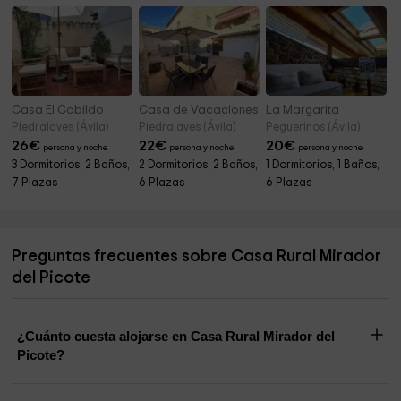
Casa El Cabildo
Casa de Vacaciones El Naranjo
La Margarita
Piedralaves (Ávila)
Piedralaves (Ávila)
Peguerinos (Ávila)
26
€
22
€
20
€
persona y noche
persona y noche
persona y noche
3 Dormitorios, 2 Baños,
2 Dormitorios, 2 Baños,
1 Dormitorios, 1 Baños,
7 Plazas
6 Plazas
6 Plazas
Preguntas frecuentes sobre Casa Rural Mirador
del Picote
¿Cuánto cuesta alojarse en Casa Rural Mirador del
Picote?