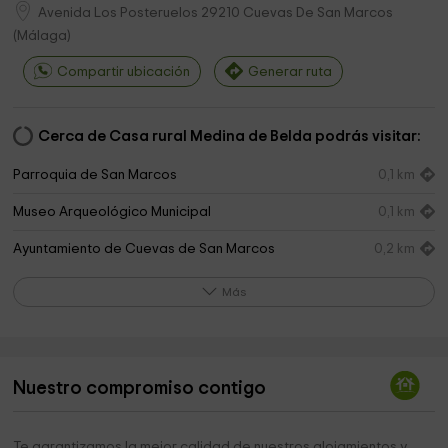
Avenida Los Posteruelos
29210
Cuevas De San Marcos
(
Málaga
)
Compartir ubicación
Generar ruta
Cerca de Casa rural Medina de Belda podrás visitar:
Parroquia de San Marcos
0,1 km
Museo Arqueológico Municipal
0,1 km
Ayuntamiento de Cuevas de San Marcos
0,2 km
Ermita Virgen del Carmen
0,3 km
Más
Centro de Interpretación Senda de los Milenios
1,4 km
Falla de la Sierra del Camorro
1,5 km
Nuestro compromiso contigo
Sierra Del Camorro
2,0 km
Helipuerto
2,8 km
Te garantizamos la mejor calidad de nuestros alojamientos y