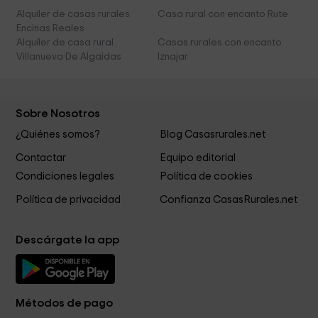
Alquiler de casas rurales
Casa rural con encanto Rute
Encinas Reales
Alquiler de casa rural
Casas rurales con encanto
Villanueva De Algaidas
Iznajar
Sobre Nosotros
¿Quiénes somos?
Blog Casasrurales.net
Contactar
Equipo editorial
Condiciones legales
Política de cookies
Política de privacidad
Confianza CasasRurales.net
Descárgate la app
Métodos de pago