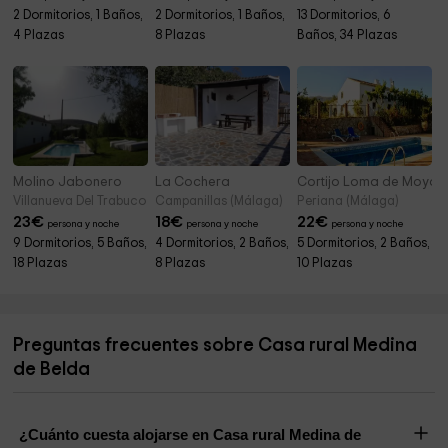
2 Dormitorios, 1 Baños,
2 Dormitorios, 1 Baños,
13 Dormitorios, 6
4 Plazas
8 Plazas
Baños, 34 Plazas
Molino Jabonero
La Cochera
Cortijo Loma de Moya
Villanueva Del Trabuco (Málaga)
Campanillas (Málaga)
Periana (Málaga)
23
€
18
€
22
€
persona y noche
persona y noche
persona y noche
9 Dormitorios, 5 Baños,
4 Dormitorios, 2 Baños,
5 Dormitorios, 2 Baños,
18 Plazas
8 Plazas
10 Plazas
Preguntas frecuentes sobre Casa rural Medina
de Belda
¿Cuánto cuesta alojarse en Casa rural Medina de