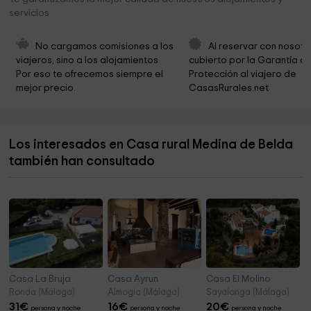
servicios
Embarcadero de piraguas
5,4 km
Estacion Nautica Subbetica Lago de Andalucia
6,2 km
No cargamos comisiones a los 
Al reservar con nosotr
viajeros, sino a los alojamientos. 
cubierto por la Garantía de
Iglesia Parroquial de la Expectación
6,5 km
Por eso te ofrecemos siempre el 
Protección al viajero de 
mejor precio.
CasasRurales.net
Ayuntamiento De Encinas Reales
6,6 km
Ayuntamiento
6,7 km
Los interesados en Casa rural Medina de Belda
parque
6,8 km
también han consultado
Ermita del Calvario
7,0 km
Casa La Bruja
Casa Ayrun
Casa El Molino
Ronda (Málaga)
Almogia (Málaga)
Sayalonga (Málaga)
31
€
16
€
20
€
persona y noche
persona y noche
persona y noche