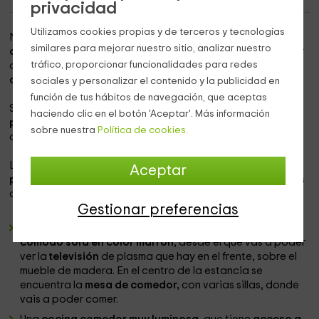
privacidad
Utilizamos cookies propias y de terceros y tecnologías
Nuestro alojamiento se encuentra
dentro de la zona
similares para mejorar nuestro sitio, analizar nuestro
de Esparragalejo
, que es un espacio en el que vas a poder
tráfico, proporcionar funcionalidades para redes
disfrutar de las mejores vacaciones dentro de la
provincia
de Badajoz.
sociales y personalizar el contenido y la publicidad en
función de tus hábitos de navegación, que aceptas
Se trata de un alojamiento con encanto en el que
vas a
haciendo clic en el botón 'Aceptar'. Más información
poder disfrutar de la tranquilidad
en el interior, así como
sobre nuestra
Política de cookies.
del ocio en las zonas interiores.
La vivienda, que dispone de espacio para un
máximo de 6
Aceptar
personas,
consta de
150 metros cuadrados
en los que vas
a poder disfrutar de las
siguientes estancias:
Gestionar preferencias
Un
agradable salón comedor,
en el que tenemos un
cómodo sofá en color marrón
, desde el que vas a poder
ver la
televisión
de plasma que hay en el frente, sobre el
mueble de madera. En el centro de la estancia se
encuentra la
mesa de comedor,
con varias sillas, donde
vais a poder comer.