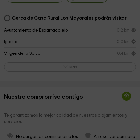
Cerca de Casa Rural Los Mayorales podrás visitar:
Ayuntamiento de Esparragalejo
0,2 km
Iglesia
0,3 km
Virgen de la Salud
0,4 km
Charca Grande
0,5 km
Más
Presa del Embalse de Montijo
2,5 km
Ermita de Nuestra Señora de la Salud
4,0 km
Nuestro compromiso contigo
Iglesia Parroquial Ntra. Sra. de la Asunción
4,2 km
Ayuntamiento de La Garrovilla
4,2 km
Te garantizamos la mejor calidad de nuestros alojamientos y
servicios
Plaza de la Constitución
4,6 km
Cementerio
5,1 km
No cargamos comisiones a los 
Al reservar con nosotr