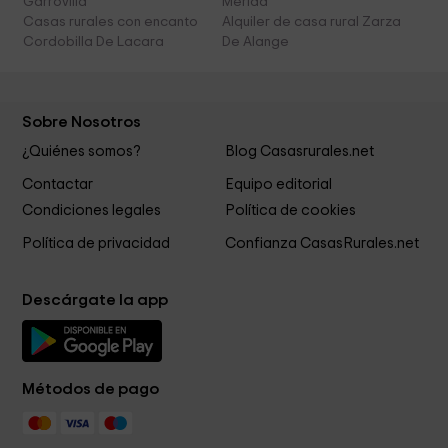
Garrovilla
Merida
Casas rurales con encanto
Alquiler de casa rural Zarza
Cordobilla De Lacara
De Alange
Sobre Nosotros
¿Quiénes somos?
Blog Casasrurales.net
Contactar
Equipo editorial
Condiciones legales
Política de cookies
Política de privacidad
Confianza CasasRurales.net
Descárgate la app
Métodos de pago