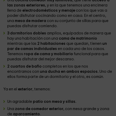
Una
cocina comedor muy luminosa
, que tiene
acceso a
las zonas exteriores,
y en la que tenemos una encimera
llena de
electrodomésticos y menaje
con los que vas a
poder disfrutar cocinando como en casa. En el centro,
una
mesa de madera
con su conjunto de sillas para que
puedas disfrutar comiendo.
3 dormitorios dobles
amplios, equipados de manera que
hay una habitación con una
cama de matrimonio
mientras que las
2 habitaciones
que quedan, tienen
un
par de camas individuales
en cada uno de los casos.
Tenemos
ropa de cama y mobiliario
funcional para que
puedas disfrutar del mejor descanso.
2 cuartos de baño
completos en los que nos
encontramos con
una ducha en ambos espacios.
Uno de
ellos forma parte de un dormitorio y el otro, es común.
Ya en el
exterior
, tenemos:
Un agradable
patio con mesa y sillas.
Una
zona de comedor exterior,
con mesa grande y zona
de
aparcamiento
.