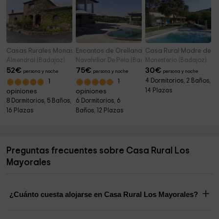
Casas Rurales Monasterio Rocamador
Encantos de Orellana
Casa Rural Madre del Ag
Almendral (Badajoz)
Navalvillar De Pela (Badajoz)
Monesterio (Badajoz)
52
€
75
€
30
€
persona y noche
persona y noche
persona y noche
4 Dormitorios, 2 Baños,
1
1
14 Plazas
opiniones
opiniones
8 Dormitorios, 5 Baños,
6 Dormitorios, 6
16 Plazas
Baños, 12 Plazas
Preguntas frecuentes sobre Casa Rural Los
Mayorales
¿Cuánto cuesta alojarse en Casa Rural Los Mayorales?