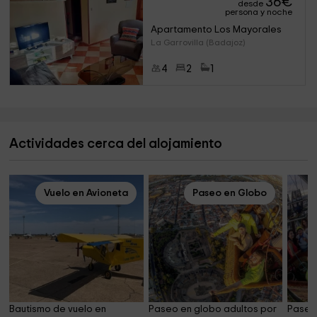
36
€
desde
persona y noche
Apartamento Los Mayorales
La Garrovilla (Badajoz)
4
2
1
Actividades cerca del alojamiento
Vuelo en Avioneta
Paseo en Globo
Bautismo de vuelo en 
Paseo en globo adultos por 
Paseo