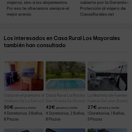
viajeros, sino a los alojamientos. 
cubierto por la Garantía de
Parroquia de Nuestra Señora de la Asunción
7,3 km
Por eso te ofrecemos siempre el 
Protección al viajero de 
mejor precio.
CasasRurales.net
Ermita de San Isidro Labrador
7,4 km
Huerta "La Compañía"
7,6 km
Los interesados en Casa Rural Los Mayorales
Cementerio Municipal de Merida
7,9 km
también han consultado
Solidaridad Don Bosco
7,9 km
Casa en el pantano de Orellana
Casa Rural La Rocita
La Martela de Fuentes
Orellana De La Sierra (Badajoz)
San Vicente De Alcantara (Badajoz)
Fuentes De Leon (Badajoz
30
€
42
€
27
€
persona y noche
persona y noche
persona y noche
4 Dormitorios, 3 Baños,
4 Dormitorios, 2 Baños,
1 Dormitorios, 1 Baños,
8 Plazas
8 Plazas
3 Plazas