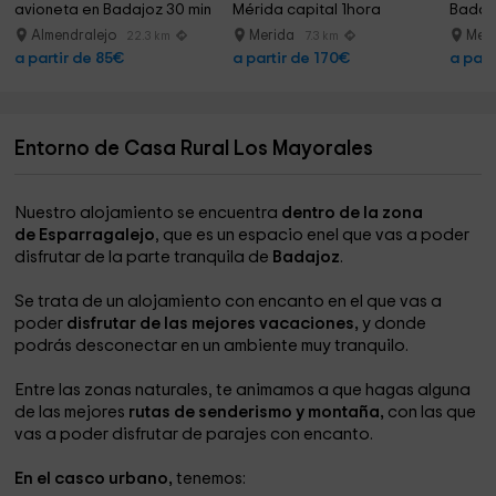
avioneta en Badajoz 30 min
Mérida capital 1hora
Badajo
Almendralejo
Merida
Mer
22.3 km
7.3 km
a partir de 85€
a partir de 170€
a part
Entorno de Casa Rural Los Mayorales
Nuestro alojamiento se encuentra
dentro de la zona
de Esparragalejo
, que es un espacio enel que vas a poder
disfrutar de la parte tranquila de
Badajoz
.
Se trata de un alojamiento con encanto en el que vas a
poder
disfrutar de las mejores vacaciones,
y donde
podrás desconectar en un ambiente muy tranquilo.
Entre las zonas naturales, te animamos a que hagas alguna
de las mejores
rutas de senderismo y montaña,
con las que
vas a poder disfrutar de parajes con encanto.
En el casco urbano,
tenemos: