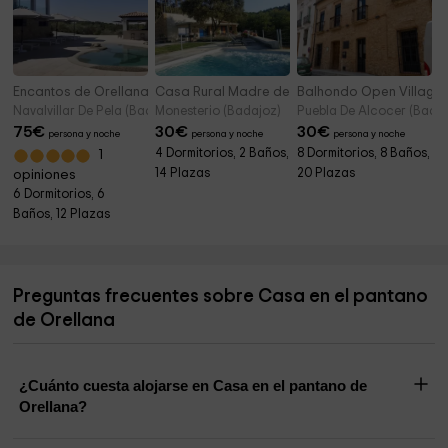
Encantos de Orellana
Casa Rural Madre del Agua- Finca El Robledill
Balhondo Open Village
Navalvillar De Pela (Badajoz)
Monesterio (Badajoz)
Puebla De Alcocer (Badaj
75
€
30
€
30
€
persona y noche
persona y noche
persona y noche
4 Dormitorios, 2 Baños,
8 Dormitorios, 8 Baños,
1
14 Plazas
20 Plazas
opiniones
6 Dormitorios, 6
Baños, 12 Plazas
Preguntas frecuentes sobre Casa en el pantano
de Orellana
¿Cuánto cuesta alojarse en Casa en el pantano de
Orellana?