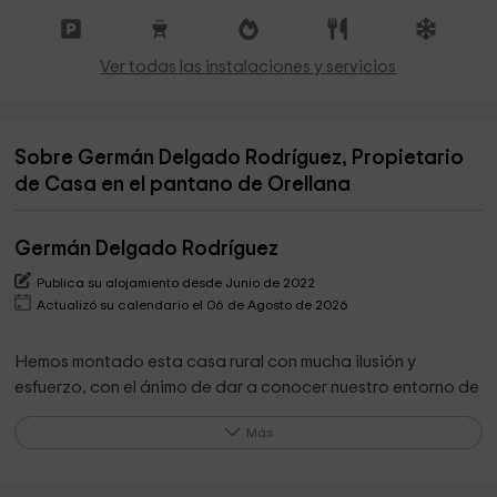
Ver todas las instalaciones y servicios
Sobre Germán Delgado Rodríguez, Propietario
de Casa en el pantano de Orellana
Germán Delgado Rodríguez
Publica su alojamiento desde Junio de 2022
Actualizó su calendario el 06 de Agosto de 2026
Hemos montado esta casa rural con mucha ilusión y
esfuerzo, con el ánimo de dar a conocer nuestro entorno de
playa y montaña.
Más
Nos gusta agradar en todo cuanto podemos y valoramos el
descanso y la intimidad de nuestros clientes.