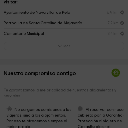
visitar:
Ayuntamiento de Navalvillar de Pela
6,9 km
Parroquia de Santa Catalina de Alejandría
7,2 km
Cementerio Municipal
8,4 km
Finca La China
8,6 km
Más
Dehesa De Casas de Don Pedro
15,0 km
Ermita De La Magdalena,el Templaero.
15,7 km
Nuestro compromiso contigo
Municipio de Casas de Don Pedro
16,6 km
Parroquia de San Pedro Apóstol
16,8 km
Te garantizamos la mejor calidad de nuestros alojamientos y
servicios
Ermita de San Isidro
17,8 km
Ermita de Ntra. Sra. de Piedraescrita
18,2 km
No cargamos comisiones a los 
Al reservar con nosotr
viajeros, sino a los alojamientos. 
cubierto por la Garantía de
Ermita de Santa Lucía
18,8 km
Por eso te ofrecemos siempre el 
Protección al viajero de 
mejor precio.
CasasRurales.net