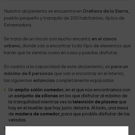
Nuestro alojamiento se encuentra en
Orellana de la Sierra
,
pueblo pequeño y tranquilo de 200 habitantes, típico de
Extremadura.
Se trata de un rincón con mucho encanto
en el casco
urbano,
donde vas a encontrar todo tipo de elementos que
harán que te sientas como en casa y puedas disfrutar.
En cuanto a la capacidad de este alojamiento, es
para un
máximo de 8 personas
que van a encontrar en el interior,
las siguientes
estancias
completamente equipadas:
Un
amplio salón comedor,
en el que nos encontramos con
un
conjunto de sillones
en los que disfrutar al máximo de
la tranquilidad mientras ves la
televisión de plasma
que
hay en el mueble que hay justo delante. Al lado, una mesa
de
madera de comedor,
para que podáis disfrutar de las
veladas.
Una cocina americana
que comunica con la sala de
estar, y que dispone de una
encimera
en la que vas a