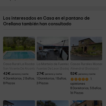
Ermita de Santa Ana
18,9 km
Ermita de San Isidro
19,2 km
Los interesados en Casa en el pantano de
Parroquial de San Bartolomé
19,5 km
Orellana también han consultado
Ayuntamiento de la Coronada
19,5 km
Casa Rural La Rocita
La Martela de Fuentes
Casas Rurales Monast
San Vicente De Alcantara (Badajoz)
Fuentes De Leon (Badajoz)
Almendral (Badajoz)
42
€
27
€
52
€
persona y noche
persona y noche
persona y noche
4 Dormitorios, 2 Baños,
1 Dormitorios, 1 Baños,
1
8 Plazas
3 Plazas
opiniones
8 Dormitorios, 5 Baños,
16 Plazas