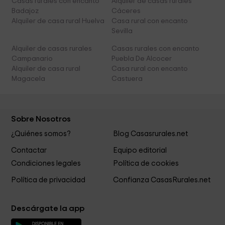
Casas rurales con encanto
Alquiler de casas rurales
Badajoz
Cáceres
Alquiler de casa rural Huelva
Casa rural con encanto
Sevilla
Alquiler de casas rurales
Casas rurales con encanto
Campanario
Puebla De Alcocer
Alquiler de casa rural
Casa rural con encanto
Magacela
Castuera
Sobre Nosotros
¿Quiénes somos?
Blog Casasrurales.net
Contactar
Equipo editorial
Condiciones legales
Política de cookies
Política de privacidad
Confianza CasasRurales.net
Descárgate la app