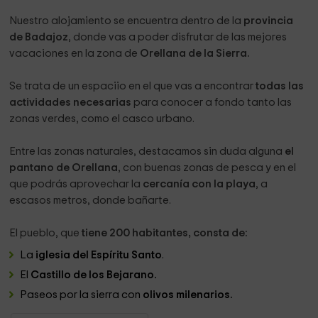
los Bejarano, olivos milenarios y un paseo tranquilo y
Nuestro alojamiento se encuentra dentro de la
provincia
solitario disfrutando del olor del campo.
de Badajoz
, donde vas a poder disfrutar de las mejores
Si te gusta la pesca y los deportes de agua lo puedes hacer
vacaciones en la zona de
Orellana de la Sierra.
a 1 km.
Se trata de un espaciio en el que vas a encontrar
todas las
A menos de 9 kilometros puedes ver las ruinas romanas de
actividades necesarias
para conocer a fondo tanto las
Lacimurga y el puente de Cogolludo.
zonas verdes, como el casco urbano.
A 4 km. puedes visitar la presa del pantano de Orellana, el
Castillo y otras zonas de baño.
Entre las zonas naturales, destacamos sin duda alguna
el
pantano de Orellana
, con buenas zonas de pesca y en el
Tomarte algo en el chiringuito en la zona de playa, que está
que podrás aprovechar la
cercanía con la playa
, a
a 1 Km., con unas vistas estupendas del pantano.
escasos metros, donde bañarte.
El pueblo, que
tiene 200 habitantes, consta de:
La
iglesia del Espíritu Santo
.
El
Castillo de los Bejarano.
Paseos por la sierra
con
olivos milenarios.