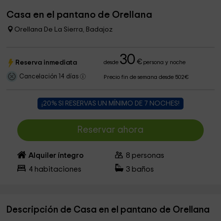
Casa en el pantano de Orellana
Orellana De La Sierra, Badajoz
30
€
Reserva inmediata
desde
persona y noche
Cancelación 14 días
Precio fin de semana desde 502€
¡20% SI RESERVAS UN MÍNIMO DE 7 NOCHES!
Reservar ahora
Alquiler íntegro
8
personas
4
habitaciones
3
baños
Descripción de Casa en el pantano de Orellana