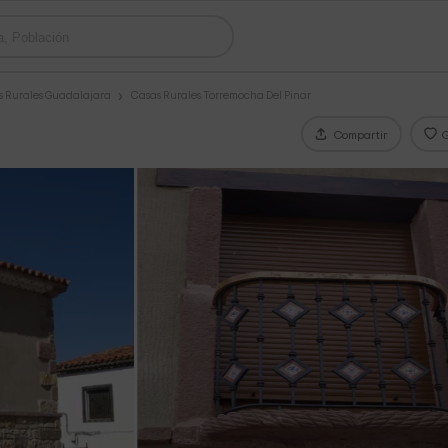
s Rurales Guadalajara
Casas Rurales Torremocha Del Pinar
Compartir