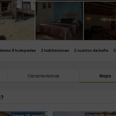
+13 fotos
áximo 8 huéspedes
2 habitaciones
2 cuartos de baño
3
Características
Mapa
a?
¡Desde 2€ menos!
¡Desde 9€ meno