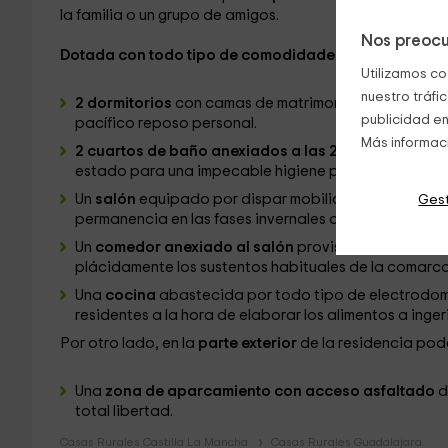
la familia o un grupo de amigos.
Nos preocu
Dotada con todo tipo de comodidades
por parte de l
Utilizamos co
nuestro tráfi
2 dormitorios
con camas de matrimonio o individuales 
publicidad en
pacífico reposo personal.
Más informac
2 cuartos de baño anexiados a las 2 habitaciones
c
estado para una impecable higiene personal.
Un
salón
equipado por dispar mobiliario del hogar d
Gest
permanencia en las fases invernales de frío.
Un
comedor anexiado al salón
provisto por una hol
plácidamente los sustentos habituales de la comarca
Una
cocina
abastecida por todo tipo de electrodomés
residentes a la hora de elaborar los alimentos a ingeri
Por otro lado, en la
parte exterior
de la residencia pod
Una
zona de aparcamiento con acceso asfaltado
d
total libertad.
Casas Rurales Castilla La Mancha
Casas Rurales Guadalajara