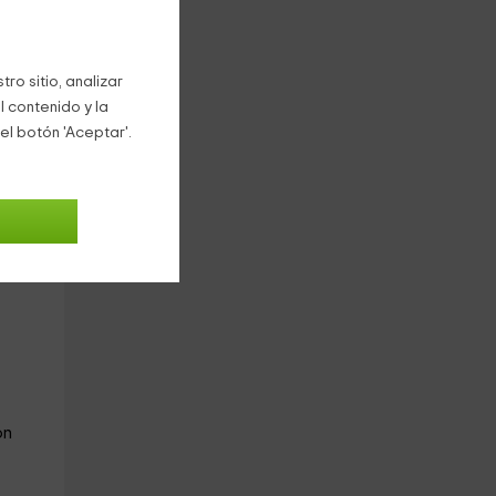
era:
ro sitio, analizar
l contenido y la
el botón 'Aceptar'.
on