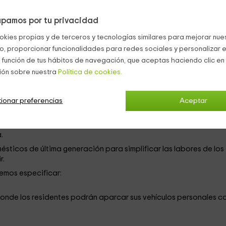
pamos por tu privacidad
a hacienda, este domicilio se puede detallar de la siguiente man
okies propias y de terceros y tecnologías similares para mejorar nuest
co, proporcionar funcionalidades para redes sociales y personalizar e
a libre selección por parte de los inquilinos para un tranquilo y
 función de tus hábitos de navegación, que aceptas haciendo clic en 
ión sobre nuestra
Política de cookies.
onformados por todo tipo de utensilios del hogar en perfecto
onde destaca una chimenea de leña que calienta toda la
ionar preferencias
Aceptar
gada mesa donde todos los inquilinos podrán degustar
.
ticos de última generación para simplificar las labores de los
r.
emos especificar:
onde los residentes podrán aparcar sus vehículos personales c