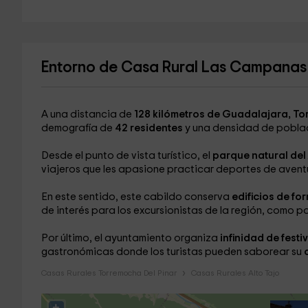
Entorno de Casa Rural Las Campanas
A una distancia de
128 kilómetros de Guadalajara, To
demografía de
42 residentes
y una densidad de pobla
Desde el punto de vista turístico, el
parque natural del
viajeros que les apasione practicar deportes de avent
En este sentido, este cabildo conserva
edificios de for
de interés para los excursionistas de la región, como p
Por último, el ayuntamiento organiza
infinidad de fest
gastronómicas donde los turistas pueden saborear su
o
Casas Rurales Torremocha Del Pinar
Casas Rurales Alto Tajo
+