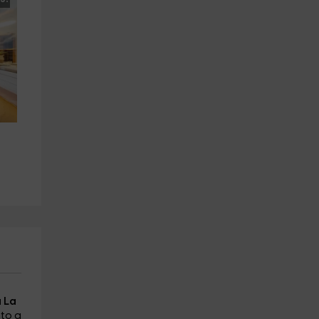
a La
to a