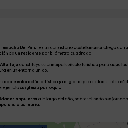
rremocha Del Pinar
es un consistorio castellanomanchego con 
ción de
un residente por kilómetro cuadrado.
 Alto Tajo
constituye su principal señuelo turístico para aquellos
ura en un
entorno único.
midable valoración artística y religiosa
que conforma otro núc
or ejemplo su
iglesia parroquial.
ividades populares
a lo largo del año, sobresaliendo sus jornad
pulencia culinaria.