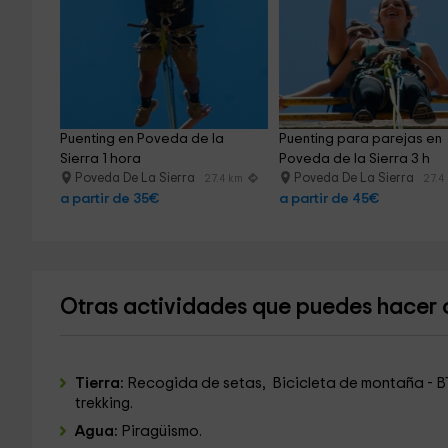
Puenting en Poveda de la 
Puenting para parejas en 
Sierra 1 hora
Poveda de la Sierra 3 h
Poveda De La Sierra
Poveda De La Sierra
27.4 km
27.4
a partir de 35€
a partir de 45€
Otras actividades que puedes hacer 
Tierra:
Recogida de setas, Bicicleta de montaña - B
trekking.
Agua:
Piragüismo.