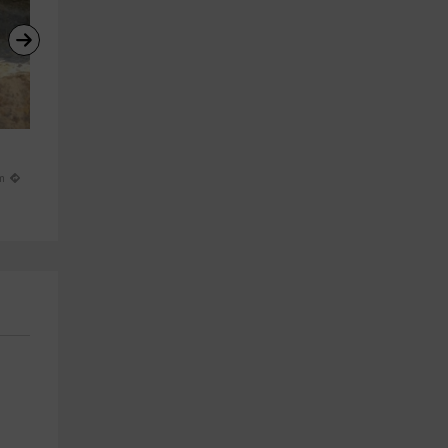
Puenting con vídeo y fotos en 
Canoaraft nivel medio por 
Poveda de la Sierra
rápidos del Alto Tajo 8h
Poveda De La Sierra
Poveda De La Sierra
m
27.4 km
27.6 km
a partir de 59€
a partir de 50€