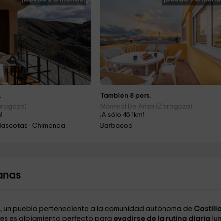
.
También 8 pers.
aragoza)
Monreal De Ariza (Zaragoza)
!
¡A sólo 45.1km!
Mascotas · Chimenea
Barbacoa
anas
, un pueblo perteneciente a la comunidad autónoma de
Castill
a es es alojamiento perfecto para
evadirse de la rutina diaria
jun