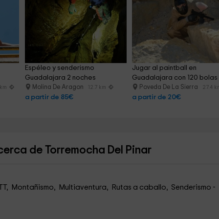
Espéleo y senderismo 
Jugar al paintball en 
Guadalajara 2 noches
Guadalajara con 120 bolas
Molina De Aragon
Poveda De La Sierra
 km
12.7 km
27.4 k
a partir de 85€
a partir de 20€
cerca de Torremocha Del Pinar
TT, Montañismo, Multiaventura, Rutas a caballo, Senderismo -