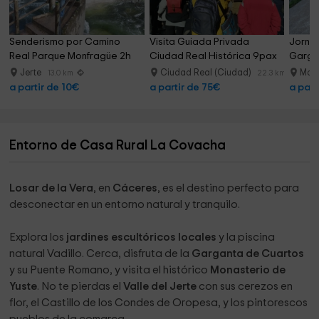
Senderismo por Camino 
Visita Guiada Privada 
Jorna
Real Parque Monfragüe 2h
Ciudad Real Histórica 9pax
Garga
Jerte
Ciudad Real (Ciudad)
Madr
13.0 km
22.3 km
a partir de 10€
a partir de 75€
a part
Entorno de Casa Rural La Covacha
Losar de la Vera
, en
Cáceres
, es el destino perfecto para
desconectar en un entorno natural y tranquilo.
Explora los
jardines escultóricos locales
y la piscina
natural Vadillo. Cerca, disfruta de la
Garganta de Cuartos
y su Puente Romano, y visita el histórico
Monasterio de
Yuste
. No te pierdas el
Valle del Jerte
con sus cerezos en
flor, el Castillo de los Condes de Oropesa, y los pintorescos