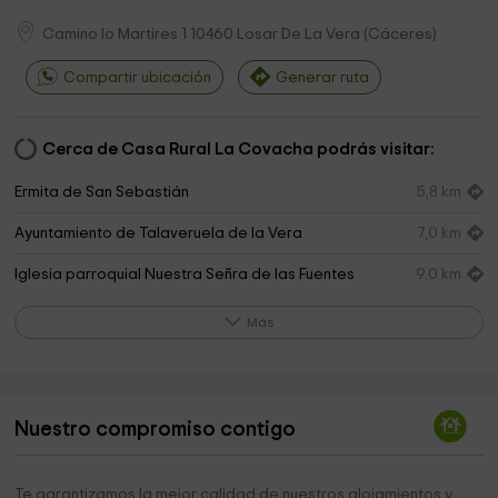
Camino lo Martires 1
10460
Losar De La Vera
(
Cáceres
)
Compartir ubicación
Generar ruta
Cerca de Casa Rural La Covacha podrás visitar:
Ermita de San Sebastián
5,8 km
Ayuntamiento de Talaveruela de la Vera
7,0 km
Iglesia parroquial Nuestra Señra de las Fuentes
9,0 km
Claras
Más
Museo de los empalados
9,1 km
Museo del Empalao
9,1 km
Ermita de la Soledad
10,4 km
Nuestro compromiso contigo
Parque EL CORCHITO
11,2 km
Te garantizamos la mejor calidad de nuestros alojamientos y