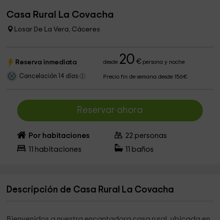
Casa Rural La Covacha
Losar De La Vera, Cáceres
20
€
Reserva inmediata
desde
persona y noche
Cancelación 14 días
Precio fin de semana desde 156€
Reservar ahora
Por habitaciones
22
personas
11
habitaciones
11
baños
Descripción de Casa Rural La Covacha
Bienvenidos a nuestra encantadora casa rural, ubicada en