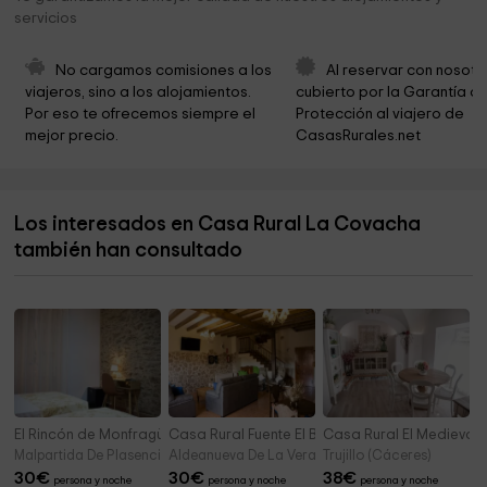
Ermita de San Anton
11,6 km
servicios
Pabellón Municipal MULTIUSOS
11,7 km
No cargamos comisiones a los 
Al reservar con nosotr
Municipio de Villanueva De La Vera
11,8 km
viajeros, sino a los alojamientos. 
cubierto por la Garantía de
Por eso te ofrecemos siempre el 
Protección al viajero de 
Parroquia Inmaculada Concepción
11,9 km
mejor precio.
CasasRurales.net
Ayuntamiento de Collado
12,2 km
Santisimo Cristo de la Buena Muerte
12,3 km
Los interesados en Casa Rural La Covacha
CONTENEDOR DE ARTE "LA ERMITA DEL CERRO"
12,3 km
también han consultado
Dam of Villanueva de la Vera
12,4 km
El Rincón de Monfragüe
Casa Rural Fuente El Boticario
Casa Rural El Medievo
Malpartida De Plasencia (Cáceres)
Aldeanueva De La Vera (Cáceres)
Trujillo (Cáceres)
30
€
30
€
38
€
persona y noche
persona y noche
persona y noche