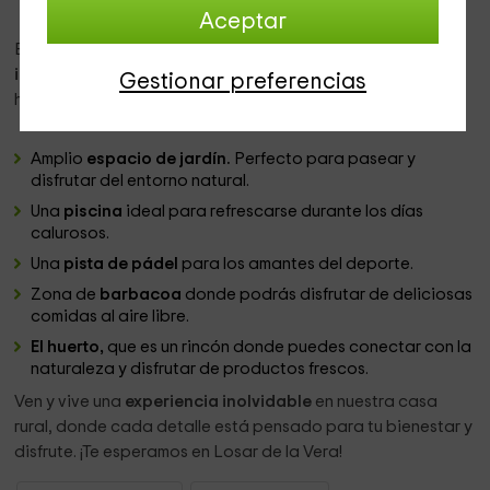
Aceptar
En el
exterior
, nuestro alojamiento ofrece una serie de
instalaciones
pensadas para el disfrute de todos nuestros
Gestionar preferencias
huéspedes:
Amplio
espacio de jardín.
Perfecto para pasear y
disfrutar del entorno natural.
Una
piscina
ideal para refrescarse durante los días
calurosos.
Una
pista de pádel
para los amantes del deporte.
Zona de
barbacoa
donde podrás disfrutar de deliciosas
comidas al aire libre.
El huerto,
que es un rincón donde puedes conectar con la
naturaleza y disfrutar de productos frescos.
Ven y vive una
experiencia inolvidable
en nuestra casa
rural, donde cada detalle está pensado para tu bienestar y
disfrute. ¡Te esperamos en Losar de la Vera!