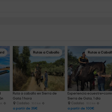
rd
Rutas a Caballo
Rutas a Cabal
 
Ruta a caballo en Sierra de 
Experiencia ecuestre+comi
án
Gata 1 hora
Sierra de Gata, 1 día
Cadalso
Cadalso
km
10.0 km
10.0 km
a partir de 35€
a partir de 100€