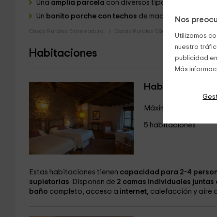
Una
amplia parcela
con diversos tipo de árboles.
Un
bonito porche con techos
de madera donde podre
Nos preocu
Casas Rurales Extremadura
Casas Rurales Cáceres
Utilizamos co
nuestro tráfi
Habitaciones
publicidad en
Más informac
Habitación dob
Gest
Máximo 4 huéspedes
5 habitaciones
Estas habitaciones tienen
capacidad para 2-4 perso
supletorias
. Disponen de
2 camas individuales juntas
baño
completo, acceso a
internet
, calefacción y aire