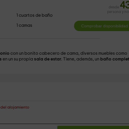
4
desde
persona y n
1 cuartos de baño
1 camas
monio
con un bonito cabecero de cama, diversos muebles como
s
en un su propia
sala de estar.
Tiene, además, un
baño complet
s del alojamiento