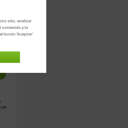
ro sitio, analizar
l contenido y la
el botón 'Aceptar'.
8
€
oche
s
 un