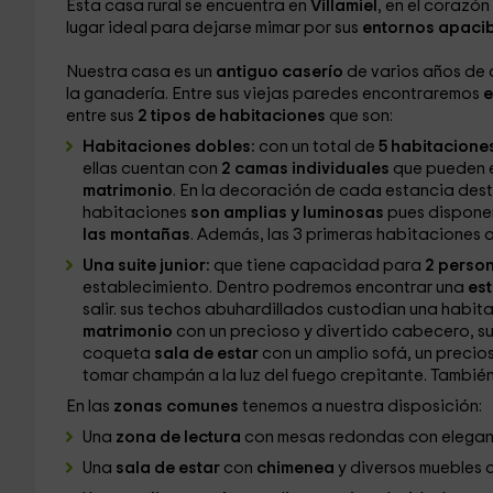
Esta casa rural se encuentra en
Villamiel
, en el corazón
lugar ideal para dejarse mimar por sus
entornos apacib
Nuestra casa es un
antiguo caserío
de varios años de 
la ganadería. Entre sus viejas paredes encontraremos
e
entre sus
2 tipos de habitaciones
que son:
Habitaciones dobles:
con un total de
5 habitacione
ellas cuentan con
2 camas individuales
que pueden e
matrimonio
. En la decoración de cada estancia dest
habitaciones
son amplias y luminosas
pues disponen
las montañas
. Además, las 3 primeras habitacione
Una suite junior:
que tiene capacidad para
2 perso
establecimiento. Dentro podremos encontrar una
es
salir. sus techos abuhardillados custodian una habi
matrimonio
con un precioso y divertido cabecero, s
coqueta
sala de estar
con un amplio sofá, un precios
tomar champán a la luz del fuego crepitante. Tambi
En las
zonas comunes
tenemos a nuestra disposición:
Una
zona de lectura
con mesas redondas con elegante
Una
sala de estar
con
chimenea
y diversos muebles 