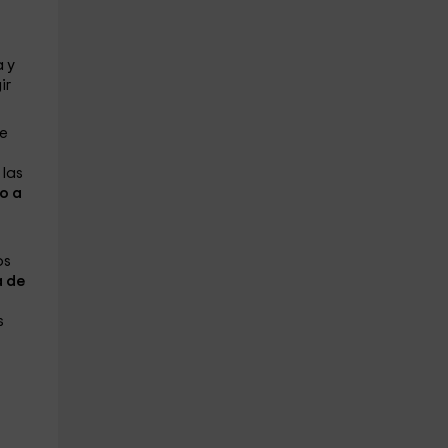
a y
ir
de
 las
 o a
os
 de
s