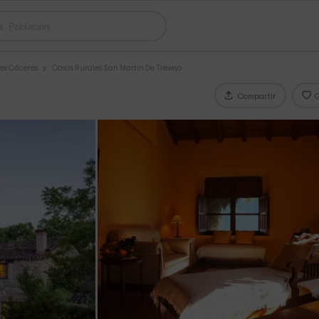
es Cáceres
Casas Rurales San Martín De Trevejo
Compartir