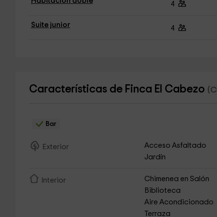
Habitación doble
4
Suite junior
4
Características de Finca El Cabezo
(C
Bar
Acceso Asfaltado
Exterior
Jardín
Chimenea en Salón
Interior
Biblioteca
Aire Acondicionado
Terraza