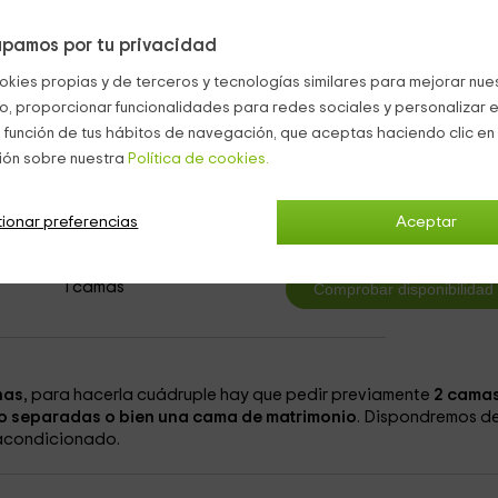
os descansar en sus cómodas sillas.
pamos por tu privacidad
okies propias y de terceros y tecnologías similares para mejorar nuest
co, proporcionar funcionalidades para redes sociales y personalizar e
 función de tus hábitos de navegación, que aceptas haciendo clic en 
ión sobre nuestra
Política de cookies.
le
3
desde
ionar preferencias
Aceptar
persona y n
1 cuartos de baño
1 camas
nas
, para hacerla cuádruple hay que pedir previamente
2 cama
 o separadas o bien una cama de matrimonio
. Dispondremos de
 acondicionado.