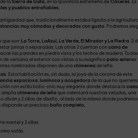
 de la
Sierra de Gata
, en la rpovincia extremeña de
Cáceres
. Es
les y pueblos entrañables.
antigüedad que, tradicionalmente estaba ligada a la agricultur
stancias muy cómodas y decoradas con gusto
. Podremos eleg
s
que son:
La Torre, LaAzul, La Verde, El Mirador y La Piedra
. 3 
star juntas o separadas. Las otras 2 cuentan con
cama de
acan las paredes en piedra vista y los techos de madera. Todas
 de ventana al exterior con vistas a su magnífico
patio exterior
s antes nombradas disponen de una
chimenea
de leña.
nas
. Esta habitación es, sin duda, la joya de la corona de este
tancia espaciosa, luminosa y acogedora
de la que no querrem
tación con estilo boho-chic muy elegante donde destaca la
cama
u amplia
chimenea de leña
que calentará nuestras veladas, una
o diván y 2 sillas de diseño, al lado de la misma donde podremo
én disponde un precioso
baño completo.
 mantel y 2 sillas.
como sofás.