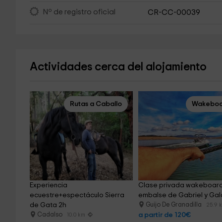
Nº de registro oficial
CR-CC-00039
Actividades cerca del alojamiento
Rutas a Caballo
Wakeboa
Experiencia 
Clase privada wakeboard
ecuestre+espectáculo Sierra 
embalse de Gabriel y Gal
de Gata 2h
Guijo De Granadilla
25.9 
Cadalso
a partir de 120€
10.0 km