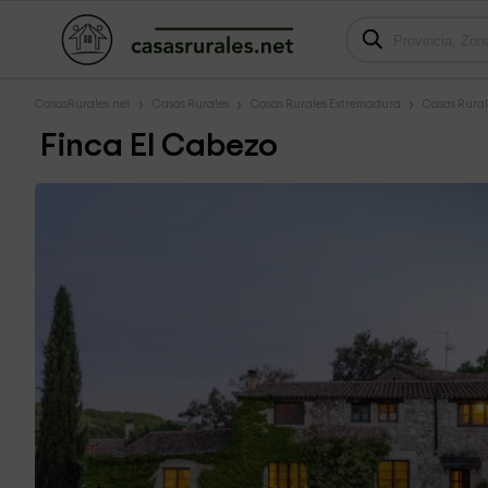
CasasRurales.net
Casas Rurales
Casas Rurales Extremadura
Casas Rural
Finca El Cabezo