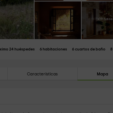
+19 fotos
ximo 24 huéspedes
6 habitaciones
6 cuartos de baño
8
Características
Mapa