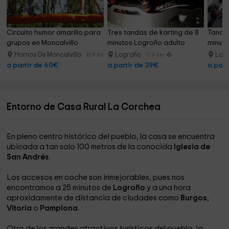
Circuito humor amarillo para 
Tres tandas de karting de 8 
Tanda 
grupos en Moncalvillo
minutos Logroño adulto
minuto
Hornos De Moncalvillo
Logroño
Log
13.9 km
11.9 km
a partir de 60€
a partir de 39€
a part
Entorno de Casa Rural La Corchea
En pleno centro histórico del pueblo, la casa se encuentra
ubicada a tan solo 100 metros de la conocida
Iglesia de
San Andrés
.
Los accesos en coche son inmejorables, pues nos
encontramos a 25 minutos de
Logroño
y a una hora
aproxidamente de distancia de ciudades como
Burgos
,
Vitoria
o
Pamplona
.
Otro de los grandes atractivos turísticos del pueblo, la