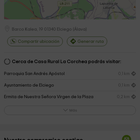
Barco Kalea, 19
01340
Elciego
(
Álava
)
Compartir ubicación
Generar ruta
Cerca de Casa Rural La Corchea podrás visitar:
Parroquia San Andrés Apóstol
0,1 km
Ayuntamiento de Elciego
0,1 km
Ermita de Nuestra Señora Virgen de la Plaza
0,2 km
Between the Vines (Entre Viñas/Mahasti Artean)
0,2 km
Más
Ermita de San Roque
0,5 km
Ayuntamiento De Navaridas
3,3 km