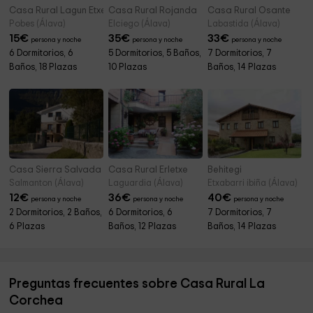
Casa Rural Lagun Etxea
Casa Rural Rojanda
Casa Rural Osante
Pobes (Álava)
Elciego (Álava)
Labastida (Álava)
15
€
35
€
33
€
persona y noche
persona y noche
persona y noche
6 Dormitorios, 6
5 Dormitorios, 5 Baños,
7 Dormitorios, 7
Baños, 18 Plazas
10 Plazas
Baños, 14 Plazas
Casa Sierra Salvada
Casa Rural Erletxe
Behitegi
Salmanton (Álava)
Laguardia (Álava)
Etxabarri ibiña (Álava)
12
€
36
€
40
€
persona y noche
persona y noche
persona y noche
2 Dormitorios, 2 Baños,
6 Dormitorios, 6
7 Dormitorios, 7
6 Plazas
Baños, 12 Plazas
Baños, 14 Plazas
Preguntas frecuentes sobre Casa Rural La
Corchea