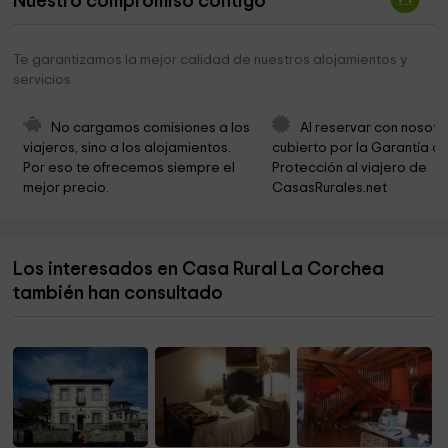
Nuestro compromiso contigo
Iglesia de la Inmaculada Concepción
3,5 km
cementerio
3,8 km
Te garantizamos la mejor calidad de nuestros alojamientos y
servicios
Parque infantil
4,3 km
Iglesia de la Asunción
4,4 km
No cargamos comisiones a los 
Al reservar con nosotr
viajeros, sino a los alojamientos. 
cubierto por la Garantía de
Parroquia Nuestra Señora de la Asunción
4,4 km
Por eso te ofrecemos siempre el 
Protección al viajero de 
mejor precio.
CasasRurales.net
Cementerio
4,9 km
Area recreativa de La Poveda
5,0 km
Los interesados en Casa Rural La Corchea
Iglesia Ntra. Sra. De la Asunción
5,0 km
también han consultado
Villa Lucia
5,1 km