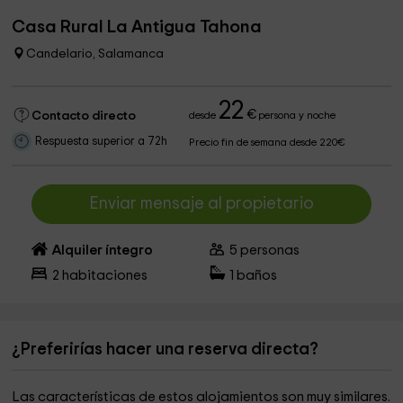
Casa Rural La Antigua Tahona
Candelario, Salamanca
22
€
Contacto directo
desde
persona y noche
Respuesta superior a 72h
Precio fin de semana desde 220€
Enviar mensaje al propietario
Alquiler íntegro
5
personas
2
habitaciones
1
baños
¿Preferirías hacer una reserva directa?
Las características de estos alojamientos son muy similares.