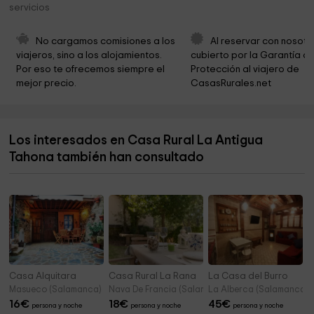
servicios
Museo-Legado Valeriano Salas
3,1 km
Ayuntamiento de Béjar. Educación, Cultura y Turismo
3,1 km
No cargamos comisiones a los 
Al reservar con nosotr
viajeros, sino a los alojamientos. 
cubierto por la Garantía de
Museo Municipal de Escultura Mateo Hernández
3,2 km
Por eso te ofrecemos siempre el 
Protección al viajero de 
mejor precio.
CasasRurales.net
Ayuntamiento de Béjar
3,4 km
Ayuntamiento De Béjar
3,4 km
Los interesados en Casa Rural La Antigua
Ayuntamiento De Béjar
3,6 km
Tahona también han consultado
Museo Industrial Textil de Béjar
3,6 km
Casa Alquitara
Casa Rural La Rana
La Casa del Burro
Masueco (Salamanca)
Nava De Francia (Salamanca)
La Alberca (Salamanca)
16
€
18
€
45
€
persona y noche
persona y noche
persona y noche