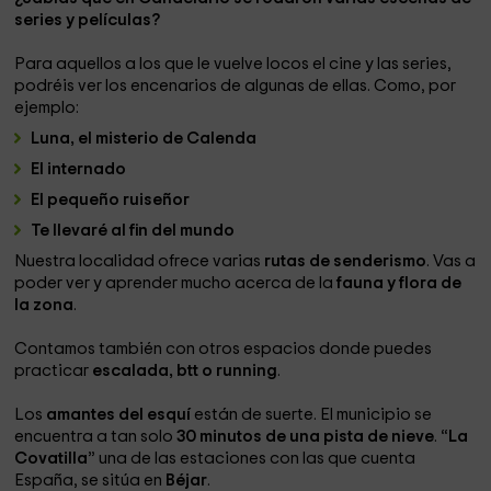
series y películas?
Para aquellos a los que le vuelve locos el cine y las series,
podréis ver los encenarios de algunas de ellas. Como, por
ejemplo:
Luna, el misterio de Calenda
El internado
El pequeño ruiseñor
Te llevaré al fin del mundo
Nuestra localidad ofrece varias
rutas de senderismo
. Vas a
poder ver y aprender mucho acerca de la
fauna y flora de
la zona
.
Contamos también con otros espacios donde puedes
practicar
escalada, btt o running
.
Los
amantes del esquí
están de suerte. El municipio se
encuentra a tan solo
30 minutos de una pista de nieve
. “
La
Covatilla
” una de las estaciones con las que cuenta
España, se sitúa en
Béjar
.