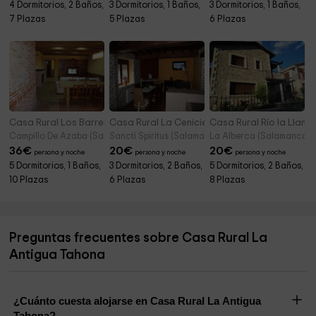
4 Dormitorios, 2 Baños,
3 Dormitorios, 1 Baños,
3 Dormitorios, 1 Baños,
7 Plazas
5 Plazas
6 Plazas
Casa Rural Los Barreros
Casa Rural La Cenicienta
Casa Rural Río la Llana
Campillo De Azaba (Salamanca)
Sancti Spiritus (Salamanca)
La Alberca (Salamanca)
36
€
20
€
20
€
persona y noche
persona y noche
persona y noche
5 Dormitorios, 1 Baños,
3 Dormitorios, 2 Baños,
5 Dormitorios, 2 Baños,
10 Plazas
6 Plazas
8 Plazas
Preguntas frecuentes sobre Casa Rural La
Antigua Tahona
¿Cuánto cuesta alojarse en Casa Rural La Antigua
Tahona?