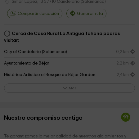
Simón López, 13
37710
Candelario
(
Salamanca
)
Compartir ubicación
Generar ruta
Cerca de Casa Rural La Antigua Tahona podrás
visitar:
City of Candelario (Salamanca)
0,2 km
Ayuntamiento de Béjar
2,2 km
Histórico Artístico el Bosque de Béjar Garden
2,4 km
Jardin
2,4 km
Más
Corredera Park
2,5 km
Santa Ana Park
2,8 km
Nuestro compromiso contigo
Ruta Pasos Jovenes
2,8 km
Iglesia de San Juan
3,0 km
Te garantizamos la mejor calidad de nuestros alojamientos y