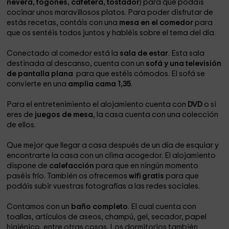
nevera, fogones, cafetera, tostador
) para que podáis
cocinar unos maravillosos platos. Para poder disfrutar de
estás recetas, contáis con una
mesa en el comedor
para
que os sentéis todos juntos y habléis sobre el tema del día.
Conectado al comedor está la
sala de estar
. Esta sala
destinada al descanso, cuenta con un
sofá y una televisión
de pantalla plana
para que estéis cómodos. El sofá se
convierte en una
amplia cama 1,35
.
Para el entretenimiento el alojamiento cuenta con
DVD
o si
eres de
juegos de mesa
, la casa cuenta con una colección
de ellos.
Que mejor que llegar a casa después de un día de esquiar y
encontrarte la casa con un clima acogedor. El alojamiento
dispone de
calefacción
para que en ningún momento
paséis frío. También os ofrecemos
wifi gratis
para que
podáis subir vuestras fotografías a las redes sociales.
Contamos con un
baño completo
. El cual cuenta con
toallas, artículos de aseos, champú, gel, secador, papel
higiénico, entre otras cosas. Los dormitorios también