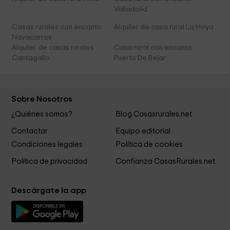
Valladolid
Casas rurales con encanto
Alquiler de casa rural La Hoya
Navacarros
Alquiler de casas rurales
Casa rural con encanto
Cantagallo
Puerto De Bejar
Sobre Nosotros
¿Quiénes somos?
Blog Casasrurales.net
Contactar
Equipo editorial
Condiciones legales
Política de cookies
Política de privacidad
Confianza CasasRurales.net
Descárgate la app