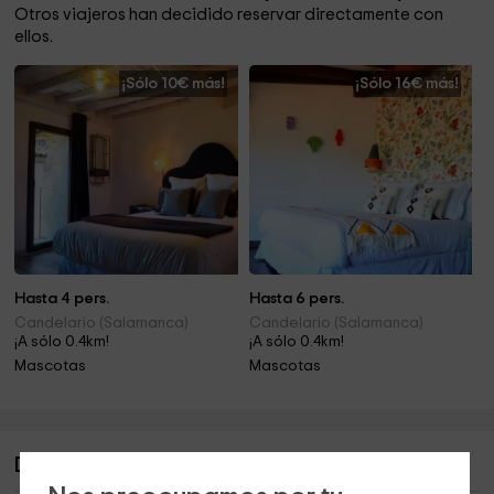
Otros viajeros han decidido reservar directamente con
ellos.
¡Sólo 10€ más!
¡Sólo 16€ más!
Hasta 4 pers.
Hasta 6 pers.
Candelario (Salamanca)
Candelario (Salamanca)
¡A sólo 0.4km!
¡A sólo 0.4km!
Mascotas
Mascotas
Descripción de Casa Rural La Antigua Tahona