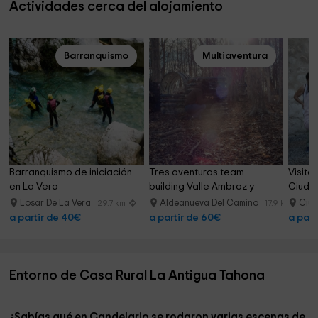
Actividades cerca del alojamiento
Barranquismo
Multiaventura
Barranquismo de iniciación 
Tres aventuras team 
Visita
en La Vera
building Valle Ambroz y 
Ciudad
comida
Losar De La Vera
Aldeanueva Del Camino
Ciud
29.7 km
17.9 km
a partir de 40€
a partir de 60€
a part
Entorno de Casa Rural La Antigua Tahona
¿Sabías qué en Candelario se rodaron varias escenas de