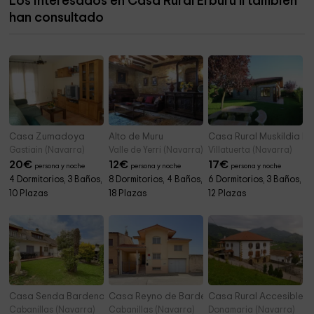
Los interesados en Casa Rural Erburu Il también
Ermita Sto Cristo de Otadia
2,6 km
han consultado
Ermita de Santiago
2,7 km
Casa Zumadoya
Alto de Muru
Casa Rural Muskildia Et
Gastiain (Navarra)
Valle de Yerri (Navarra)
Villatuerta (Navarra)
20
€
12
€
17
€
persona y noche
persona y noche
persona y noche
4 Dormitorios, 3 Baños,
8 Dormitorios, 4 Baños,
6 Dormitorios, 3 Baños,
10 Plazas
18 Plazas
12 Plazas
Casa Senda Bardenas
Casa Reyno de Bardenas
Casa Rural Accesible U
Cabanillas (Navarra)
Cabanillas (Navarra)
Donamaria (Navarra)