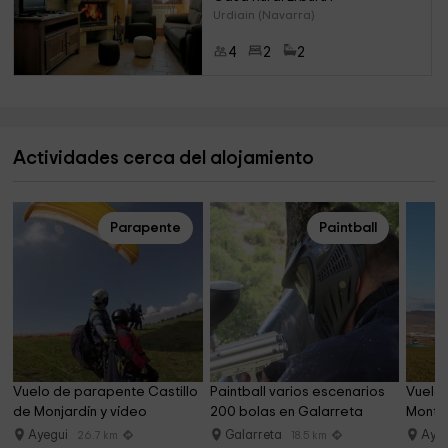
Urdiain (Navarra)
4
2
2
Actividades cerca del alojamiento
Parapente
Paintball
Vuelo de parapente Castillo 
Paintball varios escenarios 
Vuelo 
de Monjardín y vídeo
200 bolas en Galarreta
Montej
Ayegui
Galarreta
Aye
26.7 km
18.5 km