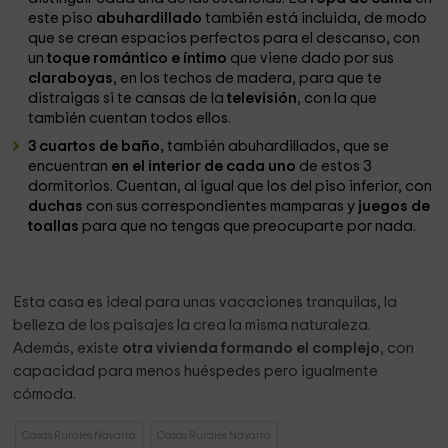
este piso
abuhardillado
también está incluida, de modo
que se crean espacios perfectos para el descanso, con
un
toque romántico e íntimo
que viene dado por sus
claraboyas
, en los techos de madera, para que te
distraigas si te cansas de la
televisión
, con la que
también cuentan todos ellos.
3 cuartos de baño,
también abuhardillados, que se
encuentran
en el interior de cada uno
de estos 3
dormitorios. Cuentan, al igual que los del piso inferior, con
duchas
con sus correspondientes mamparas y
juegos de
toallas
para que no tengas que preocuparte por nada.
Esta casa es ideal para unas vacaciones tranquilas, la
belleza de los paisajes la crea la misma naturaleza.
Además, existe
otra vivienda formando el complejo
, con
capacidad para menos huéspedes pero igualmente
cómoda.
Casas Rurales Navarra
Casas Rurales Navarra