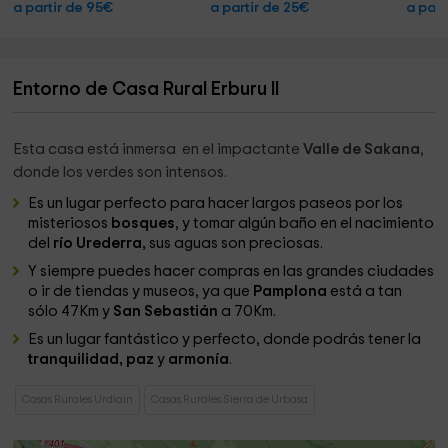
a partir de 95€
a partir de 25€
a part
Entorno de Casa Rural Erburu Il
Esta casa está inmersa en el impactante
Valle de Sakana
,
donde los verdes son intensos.
Es un lugar perfecto para hacer largos paseos por los
misteriosos
bosques
, y tomar algún baño en el nacimiento
del
río Urederra,
sus aguas son preciosas.
Y siempre puedes hacer compras en las grandes ciudades
o ir de tiendas y museos, ya que
Pamplona
está a tan
sólo 47Km y
San Sebastián
a 70Km.
Es un lugar fantástico y perfecto, donde podrás tener la
tranquilidad,
paz
y
armonía
.
Casas Rurales Urdiain
Casas Rurales Sierra de Urbasa