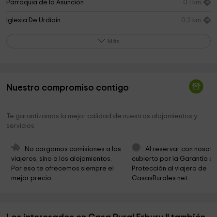
Parroquia de la Asunción
0,1 km
Iglesia De Urdiain
0,2 km
Ermita de Santa Marina
1,0 km
Más
Ayuntamiento de Iturmendi
1,5 km
Ermita de San Pedro
1,5 km
Nuestro compromiso contigo
Ermita de Nuestra Señora del Pilar
1,5 km
Parroquia Iturmendi
1,6 km
Te garantizamos la mejor calidad de nuestros alojamientos y
servicios
Ermita de Aitzaga o Itzara
1,7 km
Siervas de María Ministras de los Enfermos Provincia
1,7 km
No cargamos comisiones a los 
Al reservar con nosotr
de Madrid Curia Provincial
viajeros, sino a los alojamientos. 
cubierto por la Garantía de
Por eso te ofrecemos siempre el 
Protección al viajero de 
Ermita de San Benito
2,3 km
mejor precio.
CasasRurales.net
Hayedo encantado de Urbasa
2,5 km
Cementerio
2,5 km