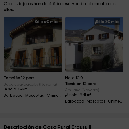
Otros viajeros han decidido reservar directamente con
ellos.
¡Sólo 6€ más!
¡Sólo 3€ más!
También 12 pers.
Nota 10.0
También 12 pers.
Bacaicoa/bakaiku (Navarra)
¡A sólo 2.9km!
Amillano (Navarra)
¡A sólo 19.4km!
Barbacoa · Mascotas · Chimenea
Barbacoa · Mascotas · Chimenea
Descripción de Casa Rural Erburu Il