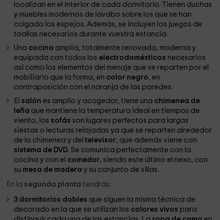
localizan en el interior de cada dormitorio. Tienen duchas
y muebles modernos de lavabo sobre los que se han
colgado los espejos. Además, se incluyen los juegos de
toallas necesarios durante vuestra estancia.
Una
cocina
amplia, totalmente renovada, moderna y
equipada con todos los
electrodomésticos
necesarios
así como los elementos del menaje que se reparten por el
mobiliario que la forma, en
color negro
, en
contraposición con el naranja de las paredes.
El
salón
es amplio y acogedor, tiene una
chimenea de
leña
que mantiene la temperatura ideal en tiempos de
viento, los
sofás
son lugares perfectos para largas
siestas o lecturas relajadas ya que se reparten alrededor
de la chimenea y del
televisor
, que además viene con
sistema de DVD.
Se comunica perfectamente con la
cocina y con el
comedor
, siendo este último el nexo, con
su
mesa de madera
y su conjunto de sillas.
En la
segunda planta
tendrás:
3 dormitorios dobles
que siguen la misma técnica de
decorado en la que se utilizan los
colores vivos
para
distinguir cada una de las estancias. La
ropa de cama
en