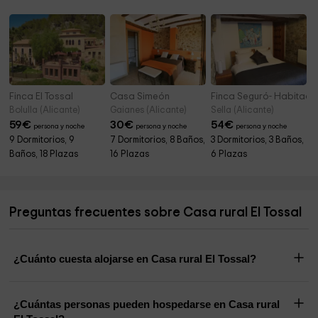
Finca El Tossal
Casa Simeón
Finca Seguró- Habitaci
Bolulla (Alicante)
Gaianes (Alicante)
Sella (Alicante)
59
€
30
€
54
€
persona y noche
persona y noche
persona y noche
9 Dormitorios, 9
7 Dormitorios, 8 Baños,
3 Dormitorios, 3 Baños,
Baños, 18 Plazas
16 Plazas
6 Plazas
Preguntas frecuentes sobre Casa rural El Tossal
¿Cuánto cuesta alojarse en Casa rural El Tossal?
¿Cuántas personas pueden hospedarse en Casa rural