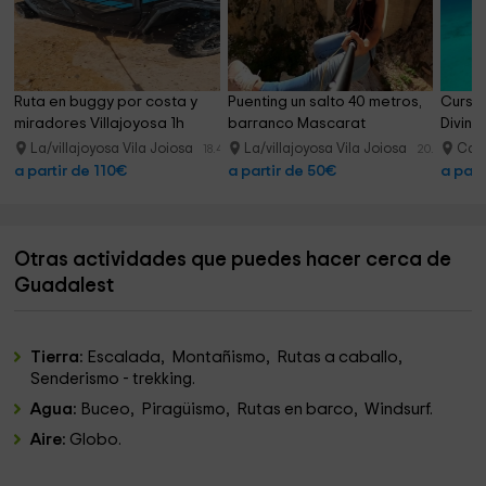
Ruta en buggy por costa y 
Puenting un salto 40 metros, 
Curso 
miradores Villajoyosa 1h
barranco Mascarat
Diving
La/villajoyosa Vila Joiosa
La/villajoyosa Vila Joiosa
Cal
18.4 km
20.0 km
a partir de 110€
a partir de 50€
a part
Otras actividades que puedes hacer cerca de
Guadalest
Tierra:
Escalada, Montañismo, Rutas a caballo,
Senderismo - trekking.
Agua:
Buceo, Piragüismo, Rutas en barco, Windsurf.
Aire:
Globo.