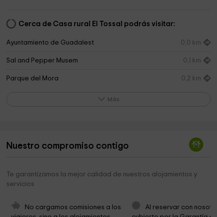
Cerca de Casa rural El Tossal podrás visitar:
Ayuntamiento de Guadalest
0,0 km
Sal and Pepper Musem
0,1 km
Parque del Mora
0,2 km
Museo Histórico Medieval de Tortura
0,2 km
Más
Museo Antonio Marco
0,2 km
Cementerio
0,2 km
Nuestro compromiso contigo
Ayuntamiento de El Castell de Guadalest
0,3 km
Casa Orduña
0,3 km
Te garantizamos la mejor calidad de nuestros alojamientos y
servicios
Cueva De Las Calaberas Alicante
0,8 km
Ayuntamiento de Benimantell
0,8 km
No cargamos comisiones a los 
Al reservar con nosotr