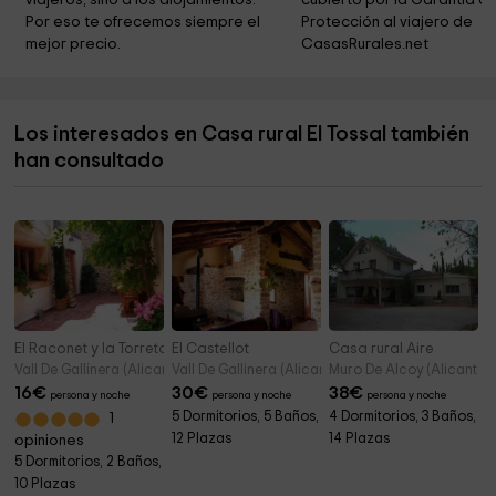
viajeros, sino a los alojamientos. 
cubierto por la Garantía de
San Vicente Mártir
0,9 km
Por eso te ofrecemos siempre el 
Protección al viajero de 
mejor precio.
CasasRurales.net
Ayuntamiento De Beniarda
1,7 km
Ayuntamiento de Beniarda
1,7 km
Los interesados en Casa rural El Tossal también
Font Vella
1,8 km
han consultado
Vehículos Históricos Vall de Guadalest
3,7 km
El Raconet y la Torreta
El Castellot
Casa rural Aire
Vall De Gallinera (Alicante)
Vall De Gallinera (Alicante)
Muro De Alcoy (Alicante)
16
€
30
€
38
€
persona y noche
persona y noche
persona y noche
5 Dormitorios, 5 Baños,
4 Dormitorios, 3 Baños,
1
12 Plazas
14 Plazas
opiniones
5 Dormitorios, 2 Baños,
10 Plazas