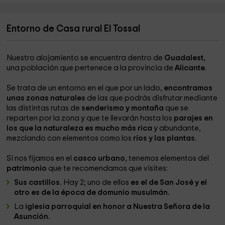
Entorno de Casa rural El Tossal
Nuestro alojamiento se encuentra dentro de
Guadalest
,
una población que pertenece a la provincia de
Alicante
.
Se trata de un entorno en el que por un lado,
encontramos
unas zonas naturales
de las que podrás disfrutar mediante
las distintas rutas de
senderismo y montaña
que se
reparten por la zona y que te llevarán hasta los
parajes en
los que la naturaleza es mucho más rica
y abundante,
mezclando con elementos como los
ríos y las plantas.
Si nos fijamos en el
casco urbano
, tenemos elementos del
patrimonio
que te recomendamos que visites:
Sus castillos.
Hay 2; uno de ellos
es el de San José y el
otro es de la época de domunio musulmán.
La
iglesia parroquial en honor a Nuestra Señora de la
Asunción.