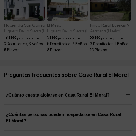
Hacienda San Gonzalo
El Mesón
Finca Rural Buenas Vist
Higuera De La Sierra (Huelva)
Higuera De La Sierra (Huelva)
Aracena (Huelva)
160
€
20
€
30
€
persona y noche
persona y noche
persona y noche
3 Dormitorios, 3 Baños,
5 Dormitorios, 2 Baños,
3 Dormitorios, 1 Baños,
5 Plazas
8 Plazas
10 Plazas
Preguntas frecuentes sobre Casa Rural El Moral
¿Cuánto cuesta alojarse en Casa Rural El Moral?
¿Cuántas personas pueden hospedarse en Casa Rural
El Moral?