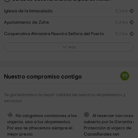
Iglesia de la Inmaculada
5,2 km
Ayuntamiento de Zufre
5,2 km
Cooperativa Almazara Nuestra Señora del Puerto
5,2 km
Ermita de Santa Zita
5,3 km
Más
Encina de la Dehesa de San Francisco
11,5 km
Parroquia de San Juan Bautista
11,7 km
Nuestro compromiso contigo
San Sebastian Church
13,5 km
Ayuntamiento de Higuera de la Sierra
13,5 km
Te garantizamos la mejor calidad de nuestros alojamientos y
servicios
Ermita de Santa Olalla
13,5 km
Ermita de Santa Bárbara
13,6 km
No cargamos comisiones a los 
Al reservar con nosotr
viajeros, sino a los alojamientos. 
cubierto por la Garantía de
Parroquia Santa María Magdalena
13,6 km
Por eso te ofrecemos siempre el 
Protección al viajero de 
mejor precio.
CasasRurales.net
Ermita del Santísimo Cristo del Rosario
13,7 km