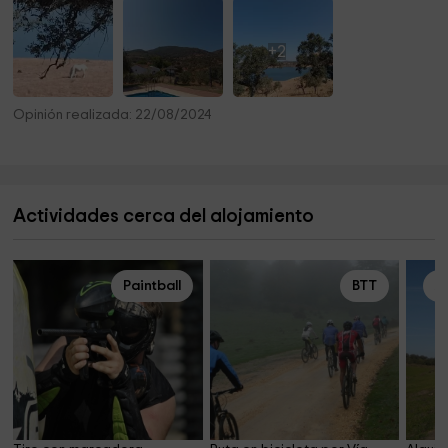
+2
Opinión realizada: 22/08/2024
Actividades cerca del alojamiento
Paintball
BTT
Al