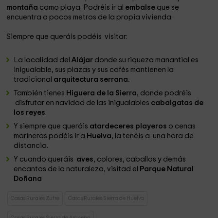
montaña
como playa. Podréis ir al
embalse
que se
encuentra a pocos metros de la propia vivienda.
Siempre que queráis podéis visitar:
La localidad del
Alájar
donde su riqueza manantial es
inigualable, sus plazas y sus cafés mantienen la
tradicional
arquitectura serrana.
También tienes
Higuera de la Sierra
, donde podréis
disfrutar en navidad de las inigualables
cabalgatas de
los reyes
.
Y siempre que queráis
atardeceres playeros
o cenas
marineras podéis ir a
Huelva
, la tenéis a una hora de
distancia.
Y cuando queráis
aves
, colores, caballos y demás
encantos de la naturaleza, visitad el
Parque Natural
Doñana
Casas Rurales Zufre
Casas Rurales Sierra de Huelva
Casas Rurales Sierra de Aracena