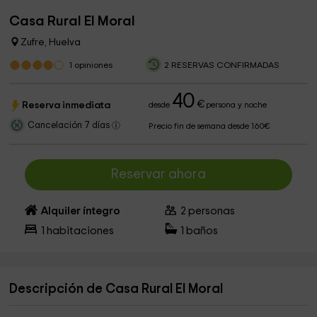
Casa Rural El Moral
Zufre, Huelva
1
opiniones
2 RESERVAS CONFIRMADAS
40
€
Reserva inmediata
desde
persona y noche
Cancelación 7 días
Precio fin de semana desde 160€
Reservar ahora
Alquiler íntegro
2
personas
1
habitaciones
1
baños
Descripción de Casa Rural El Moral