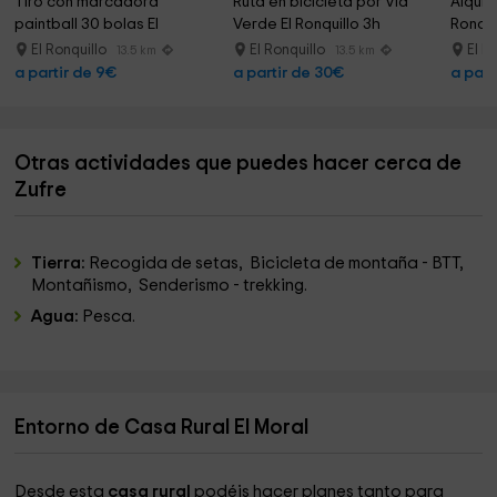
Tiro con marcadora 
Ruta en bicicleta por Vía 
Alquile
paintball 30 bolas El 
Verde El Ronquillo 3h
Ronqui
Ronquillo
El Ronquillo
El Ronquillo
El R
13.5 km
13.5 km
a partir de 9€
a partir de 30€
a part
Otras actividades que puedes hacer cerca de
Zufre
Tierra:
Recogida de setas, Bicicleta de montaña - BTT,
Montañismo, Senderismo - trekking.
Agua:
Pesca.
Entorno de Casa Rural El Moral
Desde esta
casa rural
podéis hacer planes tanto para