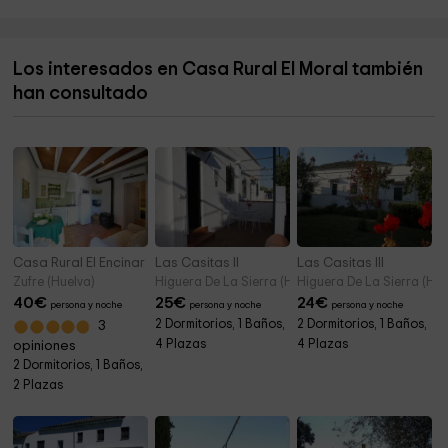
Plaza de Toros
13,7 km
Los interesados en Casa Rural El Moral también
Museo de la Cabalgata
13,8 km
han consultado
Holy Tuesday Museum
13,8 km
Casa Rural El Encinar
Las Casitas II
Las Casitas III
Zufre (Huelva)
Higuera De La Sierra (Huelva)
Higuera De La Sierra (Hue
40
€
25
€
24
€
persona y noche
persona y noche
persona y noche
2 Dormitorios, 1 Baños,
2 Dormitorios, 1 Baños,
3
4 Plazas
4 Plazas
opiniones
2 Dormitorios, 1 Baños,
2 Plazas