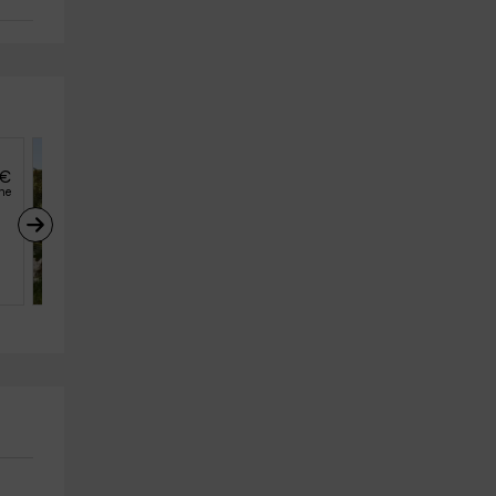
€
40
€
desde
he
persona y noche
Casa Rural El Limonero
Zufre (Huelva)
2
2
1