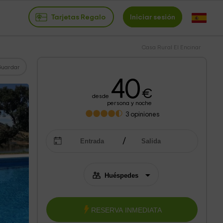
Tarjetas Regalo
Iniciar sesión
Casa Rural El Encinar
Guardar
40
€
desde
persona y noche
3
opiniones
RESERVA INMEDIATA