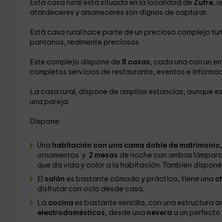
Esta casa rural está situada en la localidad de
Zufre
, 
atardeceres y amaneceres son dignos de capturar.
Está casa rural hace parte de un precioso complejo tu
pantanos, realmente preciosos.
Este complejo dispone de
8 casas
, cada una con un en
completos servicios de restaurante, eventos e informaci
La casa rural, dispone de amplias estancias, aunque e
una pareja.
Dispone:
Una
habitación con una cama doble de matrimonio
ornamentos y
2 mesas
de noche con ambas lámparas
que da vida y color a la habitación. También disponé
El
salón
es bastante cómodo y práctico, tiene una
c
disfrutar con ocio desde casa.
La
cocina
es bastante sencilla, con una estructura 
electrodomésticos
, desde una
nevera
a un perfect