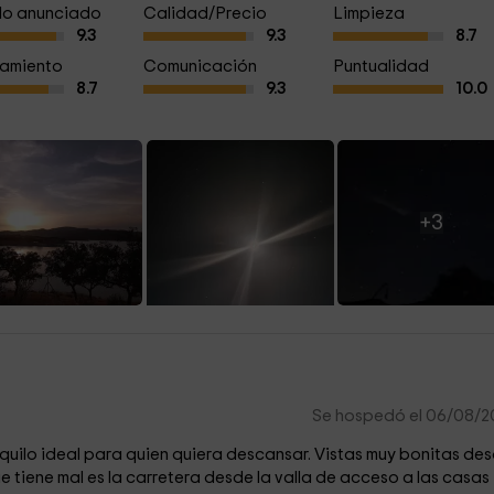
a lo anunciado
Calidad/Precio
Limpieza
9.3
9.3
8.7
amiento
Comunicación
Puntualidad
8.7
9.3
10.0
+3
Se hospedó el 06/08/2
nquilo ideal para quien quiera descansar. Vistas muy bonitas de
ue tiene mal es la carretera desde la valla de acceso a las casas