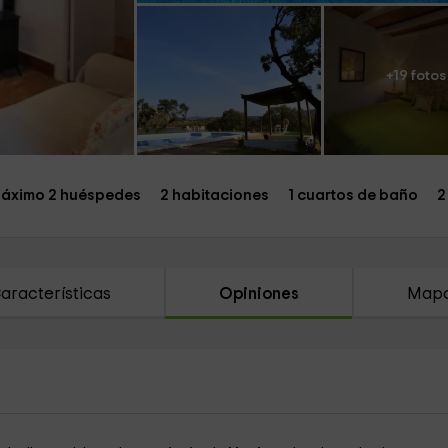
+19 fotos
áximo 2 huéspedes
2 habitaciones
1 cuartos de baño
2
aracterísticas
Opiniones
Map