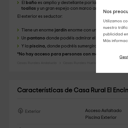
El
baño
es amplio y destellante por la cantidad de l
toallas
y un gran espejo con marco antiguo.
Nos preocu
El exterior es seductor:
Utilizamos co
nuestro tráfi
Tiene un enorme
jardín
enorme con una gran diversida
publicidad en
Un
pantano
donde podéis admirar el paisaje, pasear 
Más informac
Y la
piscina,
donde podréis sumergiros y dejar de pens
*No hay acceso para personas con movilidad reduci
Gest
Casas Rurales Andalucía
Casas Rurales Huelva
Características de Casa Rural El Enci
Acceso Asfaltado
Exterior
Piscina Exterior