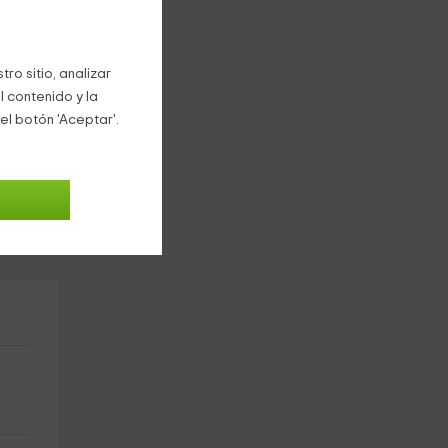
o de
ro sitio, analizar
l contenido y la
el botón 'Aceptar'.