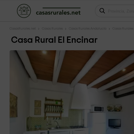
CasasRurales.net
Casas Rurales
Casas Rurales Andalucía
Casas Rurales
Casa Rural El Encinar