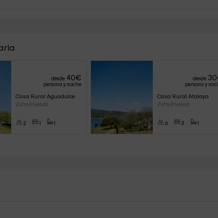
aria
40
€
30
desde
desde
persona y noche
persona y noc
Casa Rural Aguadulce
Casa Rural Atalaya
Zufre (Huelva)
Zufre (Huelva)
2
1
1
6
3
1