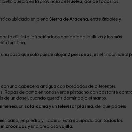
un bello pueblo en la provincia de
Huelva
, donde todos los
rístico ubicado en plena
Sierra de Aracena,
entre árboles y
canto distinto, ofreciéndoos comodidad, belleza y los más
ón turística.
s una casa que sólo puede alojar
2 personas
, es el rincón ideal 
, con una cabecera antigua con bordados de diferentes
. Ropas de cama en tonos verde pistacho con bastante contr
is de un dosel, cuando queráis dormir bajo el manto.
himenea
, un
sofá-cama
y un
televisor plasma
, del que podéis
americana, en piedra y madera. Está equipada con todos los
o
microondas
y una preciosa
vajilla
.