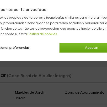
uz y los tonos blancos en sus paredes, está equipado con un
jueg
pamos por tu privacidad
okies propias y de terceros y tecnologías similares para mejorar nuest
co, proporcionar funcionalidades para redes sociales y personalizar e
d de flores y plantas, realmente colorido y seductor.
 función de tus hábitos de navegación, que aceptas haciendo clic en 
largos ratos y tener muchos atardeceres inolvidables.
ión sobre nuestra
Política de cookies.
ar, sólo sentir el agua.
da.
ionar preferencias
Aceptar
nar
(Casa Rural de Alquiler Íntegro)
Muebles de Jardín
Zona de Aparcamiento
Jardín