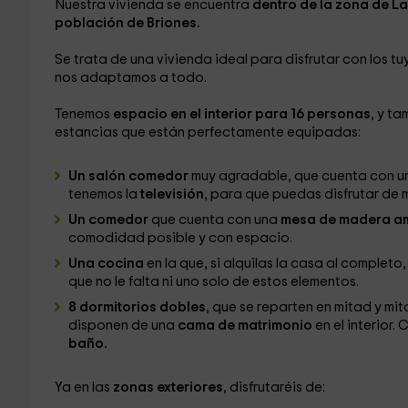
Nuestra vivienda se encuentra
dentro de la zona de La
población de Briones.
Se trata de una vivienda ideal para disfrutar con los tu
nos adaptamos a todo.
Tenemos
espacio en el interior para 16 personas
, y t
estancias que están perfectamente equipadas:
Un salón comedor
muy agradable, que cuenta con u
tenemos la
televisión
, para que puedas disfrutar de
Un comedor
que cuenta con una
mesa de madera a
comodidad posible y con espacio.
Una cocina
en la que, si alquilas la casa al completo
que no le falta ni uno solo de estos elementos.
8 dormitorios dobles
, que se reparten en mitad y mit
disponen de una
cama de matrimonio
en el interior
baño.
Ya en las
zonas exteriores
, disfrutaréis de: