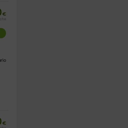
0
€
oche
rio
0
€