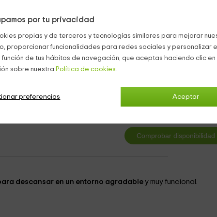
para que cocinéis al aire libre.
pamos por tu privacidad
okies propias y de terceros y tecnologías similares para mejorar nuest
co, proporcionar funcionalidades para redes sociales y personalizar e
 función de tus hábitos de navegación, que aceptas haciendo clic en 
ión sobre nuestra
Política de cookies.
 1
3
ionar preferencias
Aceptar
desde
persona y n
1 cuartos de baño
 para descansar en un entorno agradable
y muy funcional.