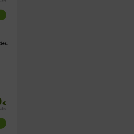
oche
des.
0
€
oche