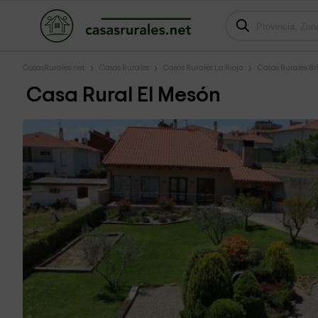
CasasRurales.net
Casas Rurales
Casas Rurales La Rioja
Casas Rurales Br
Casa Rural El Mesón