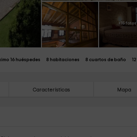
+15 fotos
imo 16 huéspedes
8 habitaciones
8 cuartos de baño
12
Características
Mapa