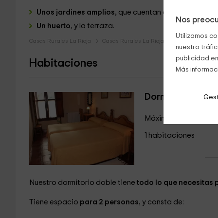
Unos jardines amplios,
que cuentan con
barbacoa
Nos preocu
Un
huerto
, y la terraza.
Utilizamos co
Casas Rurales La Rioja
Casas Rurales La Rioja
nuestro tráfi
publicidad en
Habitaciones
Más informac
Dormitorio doble
Gest
Máximo 2 huéspedes
1 habitaciones
Nuestro dormitorio doble tiene
todo lo que necesitas
Tiene espacio
para 2 personas,
y consta de: