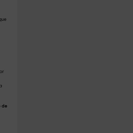
que
or
ya
o de