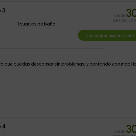
 3
3
desde
persona y n
1 cuartos de baño
a que puedas descansar sin problemas, y contando con mobilia
 4
3
desde