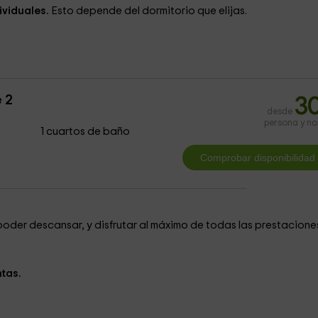
ividuales.
Esto depende del dormitorio que elijas.
 2
3
desde
persona y n
1 cuartos de baño
oder descansar, y disfrutar al máximo de todas las prestacione
tas.