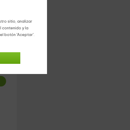
ro sitio, analizar
l contenido y la
el botón 'Aceptar'.
0
€
oche