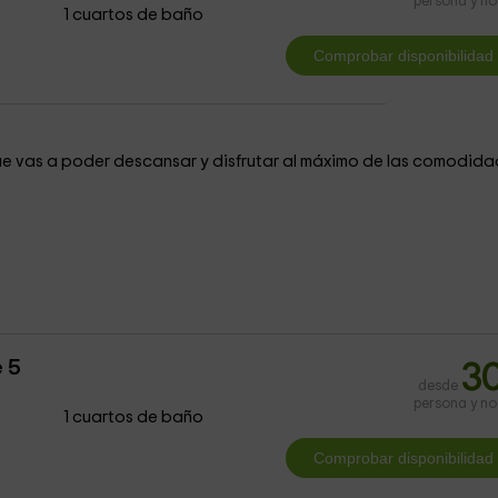
persona y n
1 cuartos de baño
ue vas a poder descansar y disfrutar al máximo de las comodida
 5
3
desde
persona y n
1 cuartos de baño