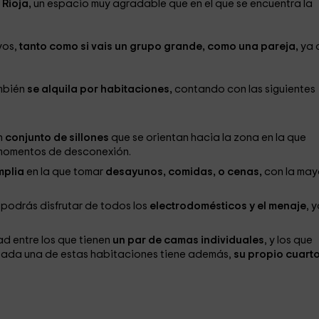
 Rioja,
un espacio muy agradable que en el que se encuentra la
yos,
tanto como si vais un grupo grande, como una pareja,
ya 
ambién
se alquila por habitaciones,
contando con las siguientes
n
conjunto de sillones
que se orientan hacia la zona en la que
 momentos de desconexión.
mplia
en la que tomar
desayunos, comidas, o cenas,
con la may
, podrás disfrutar de todos los
electrodomésticos y el menaje
, 
ad entre los que tienen
un par de camas individuales
, y los que
. Cada una de estas habitaciones tiene además,
su propio cuart