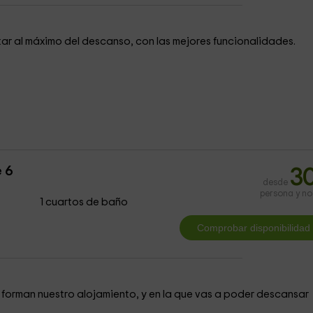
tar al máximo del descanso, con las mejores funcionalidades.
 6
3
desde
persona y n
1 cuartos de baño
 forman nuestro alojamiento, y en la que vas a poder descansar