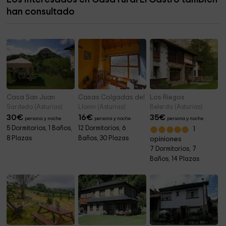
han consultado
Ermita de San Fernando
9,2 km
Casa San Juan
Casas Colgadas del Cares
Los Riegos
Sardedo (Asturias)
Llonin (Asturias)
Belerda (Asturias)
30
€
16
€
35
€
persona y noche
persona y noche
persona y noche
5 Dormitorios, 1 Baños,
12 Dormitorios, 6
1
8 Plazas
Baños, 30 Plazas
opiniones
7 Dormitorios, 7
Baños, 14 Plazas