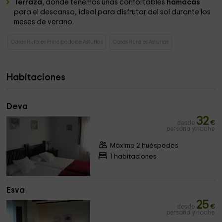
Terraza
, donde tenemos unas confortables
hamacas
para el descanso, ideal para disfrutar del sol durante los
meses de verano.
Casas Rurales Principado de Asturias
Casas Rurales Asturias
Habitaciones
Deva
32
desde
€
persona y noche
Máximo 2 huéspedes
1 habitaciones
Esva
25
desde
€
persona y noche