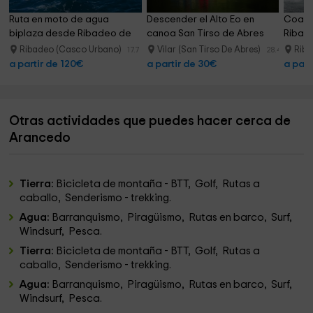
Ruta en moto de agua 
Descender el Alto Eo en 
Coaste
biplaza desde Ribadeo de 
canoa San Tirso de Abres
Ribade
1h
Ribadeo (Casco Urbano)
Vilar (San Tirso De Abres)
Riba
17.7 km
28.4 km
a partir de 120€
a partir de 30€
a part
Otras actividades que puedes hacer cerca de
Arancedo
Tierra:
Bicicleta de montaña - BTT, Golf, Rutas a
caballo, Senderismo - trekking.
Agua:
Barranquismo, Piragüismo, Rutas en barco, Surf,
Windsurf, Pesca.
Tierra:
Bicicleta de montaña - BTT, Golf, Rutas a
caballo, Senderismo - trekking.
Agua:
Barranquismo, Piragüismo, Rutas en barco, Surf,
Windsurf, Pesca.