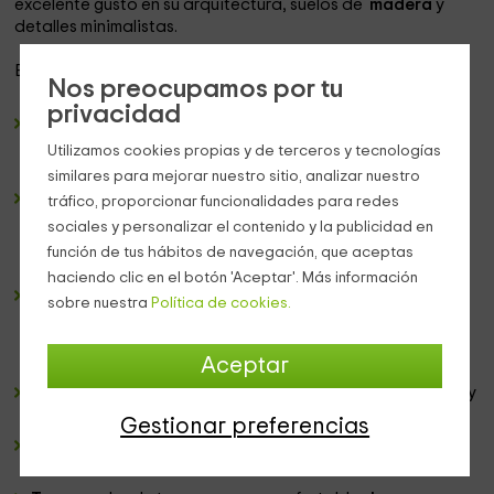
excelente gusto en su arquitectura, suelos de
madera
y
detalles minimalistas.
Entre las
zonas de uso común
tenemos:
Nos preocupamos por tu
privacidad
Amplio
salón
, que dispone de
chimenea
y cómodos
sofás, ideales para descansar mientras se mira la
Utilizamos cookies propias y de terceros y tecnologías
televisión.
similares para mejorar nuestro sitio, analizar nuestro
Biblioteca
, situada justo al lado del salón, donde
tráfico, proporcionar funcionalidades para redes
podremos encontrar diversidad para el entretenimiento.
sociales y personalizar el contenido y la publicidad en
Desde interesantes libros y películas, hasta
juegos de
función de tus hábitos de navegación, que aceptas
mesa
.
haciendo clic en el botón 'Aceptar'. Más información
Piscina de hidromasaje
, perfecta para dedicar un
sobre nuestra
Política de cookies.
momento de consentimiento corporal. También disponen
de zona de
spa
, con tratamientos disponibles para el
visitante como
baño turco
y
aromaterapia
.
Aceptar
Comedor
, donde se sirven ricos y completos desayunos y
con gran capacidad de aforo.
Gestionar preferencias
Bar
, con todo lo que el huésped guste para su confort y
disfrute.