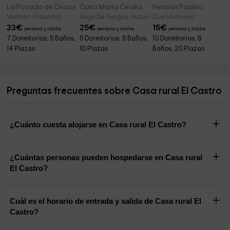
La Posada de Oscos
Casa María Cecilia
Pensión Paulina
Ventoso (Asturias)
Vega De Rengos (Asturias)
Cue (Asturias)
33
€
25
€
15
€
persona y noche
persona y noche
persona y noche
7 Dormitorios, 5 Baños,
5 Dormitorios, 5 Baños,
10 Dormitorios, 8
14 Plazas
10 Plazas
Baños, 20 Plazas
Preguntas frecuentes sobre Casa rural El Castro
¿Cuánto cuesta alojarse en Casa rural El Castro?
¿Cuántas personas pueden hospedarse en Casa rural
El Castro?
Cuál es el horario de entrada y salida de Casa rural El
Castro?