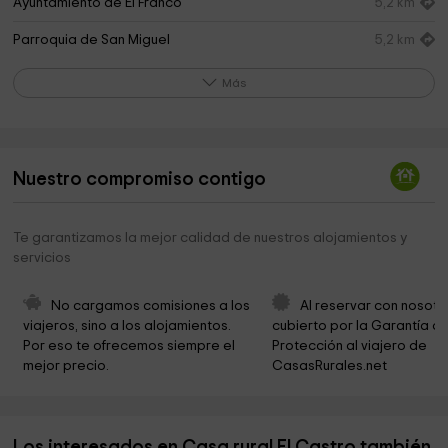
Ayuntamiento de El Franco
5,2 km
Parroquia de San Miguel
5,2 km
Telecentro Cultural de El Franco
5,2 km
Más
Ayuntamiento de Coaña
6,4 km
Dingoma SA
6,9 km
Nuestro compromiso contigo
Casa Gayol
7,2 km
Casa de la Apicultura
8,1 km
Te garantizamos la mejor calidad de nuestros alojamientos y
servicios
Santiago Apostol Church
8,4 km
Parroquia de Santiago Apóstol
8,5 km
No cargamos comisiones a los 
Al reservar con nosotr
viajeros, sino a los alojamientos. 
cubierto por la Garantía de
Ayuntamiento de Boal
8,5 km
Por eso te ofrecemos siempre el 
Protección al viajero de 
mejor precio.
CasasRurales.net
Iglesia de Santa Marina
9,0 km
Navia City Council
9,0 km
Los interesados en Casa rural El Castro también
CDTL Navia
9,1 km