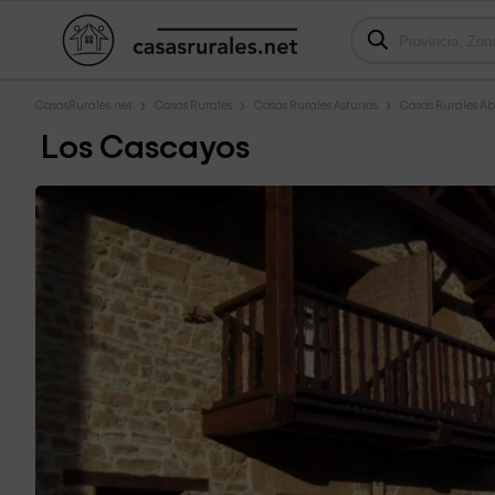
CasasRurales.net
Casas Rurales
Casas Rurales Asturias
Casas Rurales A
Los Cascayos