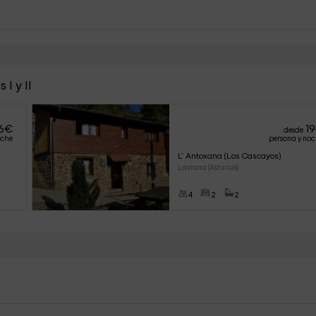
I y II
6
€
19
desde
oche
persona y no
L' Antoxana (Los Cascayos)
Laviana (Asturias)
4
2
2