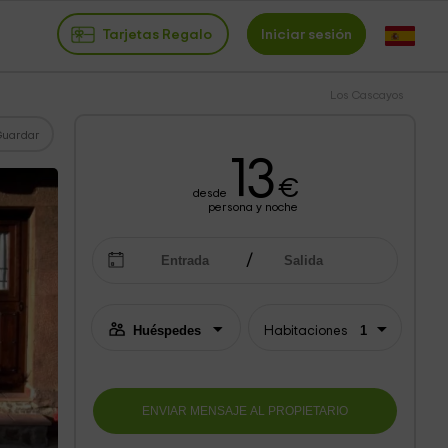
Tarjetas Regalo
Iniciar sesión
Los Cascayos
Guardar
13
€
desde
persona y noche
Habitaciones