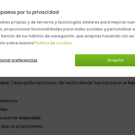
propio y también personalidad única. Son
El Fresnu
y
El Llamarg
pamos por tu privacidad
onas comunes abajo y las zonas de descanso arriba, en las que 
okies propias y de terceros y tecnologías similares para mejorar nuest
co, proporcionar funcionalidades para redes sociales y personalizar e
ieza principal es la
chimenea
de leña, ideal para los inviernos e
 función de tus hábitos de navegación, que aceptas haciendo clic en 
visión con dvd
.
ión sobre nuestra
Política de cookies.
 incluyendo una ducha con columna de
hidromasaje
y unas
toall
ionar preferencias
Aceptar
guisar.
raza
. Tiene estilo asturiano, de hecho desde fuera parece un
hó
.
amientos:
ión
.
 vuestras
mascotas
.
s
que os proponemos.