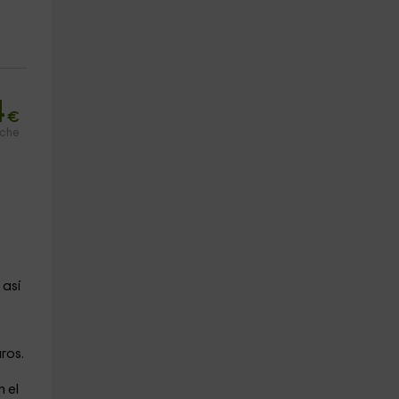
4
€
oche
, así
ros.
n el