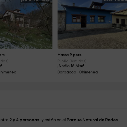
rs.
Hasta 9 pers.
rias)
Piloña (Asturias)
m!
¡A sólo 16.6km!
Chimenea
Barbacoa · Chimenea
entre
2 y 4 personas
, y están en el
Parque Natural de Redes
.