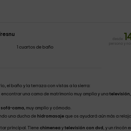
Fresnu
1
desde
persona y n
1 cuartos de baño
o, el baño y la terraza con vistas a la sierra:
s a encontrar una cama de matrimonio muy amplia y una
televisión
n
sofá-cama,
muy amplio y cómodo.
yendo una ducha de
hidromasaje
que os ayudará aún más a relaja
tar principal. Tiene
chimenea
y
televisión con dvd
, y un rincón e