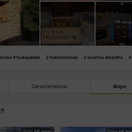
+19 fotos
áximo 8 huéspedes
2 habitaciones
2 cuartos de baño
4
Características
Mapa
a?
¡Sólo 4€ más!
¡Sólo 4€ má