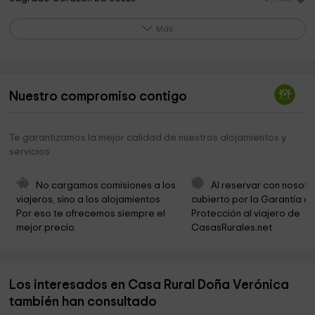
Iglesia de Nuestra Señora de la Piedad
8,3 km
Más
Cruz de Piedra Park
14,0 km
Ermita de San Sebastian
14,1 km
Nuestro compromiso contigo
Ermita de Nuestro Padre Jesús Nazarenos
14,4 km
Ermita de la Caridad
14,5 km
Te garantizamos la mejor calidad de nuestros alojamientos y
servicios
Iglesia de la presentación de María
14,5 km
Casa Cardona
14,5 km
No cargamos comisiones a los 
Al reservar con nosotr
viajeros, sino a los alojamientos. 
cubierto por la Garantía de
Parroquia Nuestra Señora Del Castillo
14,5 km
Por eso te ofrecemos siempre el 
Protección al viajero de 
mejor precio.
CasasRurales.net
Monumento a Fuente Obejuna
14,5 km
City of Fuente Obejuna
14,5 km
Los interesados en Casa Rural Doña Verónica
Iglesia de San Francisco
14,6 km
también han consultado
Yacimiento Arqueológica Mellaria del Cerro
14,7 km