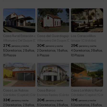
Masatrigo
Casa Rural Estación del Soldado
Casa del Guardagujas
Los Caracolillos
Villanueva Del Duque (Córdoba)
Villanueva Del Duque (Córdoba)
Iznajar (Córdoba)
27
€
30
€
25
€
persona y noche
persona y noche
persona y noche
5 Dormitorios, 2 Baños,
2 Dormitorios, 1 Baños,
4 Dormitorios, 3 Baños,
15 Plazas
6 Plazas
10 Plazas
Casa Las Rubias
Casa Barco
Casa La Matriz Rural
Córdoba (Capital) (Córdoba)
Encinas Reales (Córdoba)
Córdoba (Capital) (Córd
33
€
20
€
19
€
persona y noche
persona y noche
persona y noche
2 Dormitorios, 2 Baños,
5 Dormitorios, 3 Baños,
5 Dormitorios, 3 Baños,