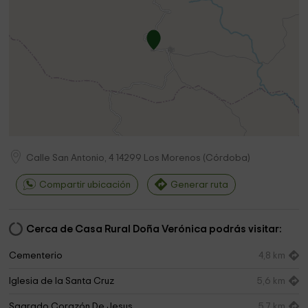
Calle San Antonio, 4
14299
Los Morenos
(
Córdoba
)
Compartir ubicación
Generar ruta
Cerca de Casa Rural Doña Verónica podrás visitar:
Cementerio
4,8 km
Iglesia de la Santa Cruz
5,6 km
Sagrado Corazón De Jesus
5,7 km