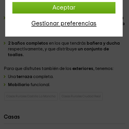
menaje
que son necesarios para hacer las mejores
Aceptar
recetas. En el centro,
una mesa de madera
con sus sillas.
4 habitaciones
de las cuales
2 de ellas cuentan con una
Gestionar preferencias
cama de matrimonio
; la siguiente, también con
una cama
doble,
y la última, con
2 camas individuales
en forma de
cama nido.
2 baños completos
en los que tendrás
bañera y ducha
respectivamente, y que distribuye
un conjunto de
toallas.
Para que disfrutes también de los
exteriores
, tenemos:
Una
terraza
completa.
Mobiliario
funcional.
Casas Rurales Castilla La Mancha
Casas Rurales Ciudad Real
Casas