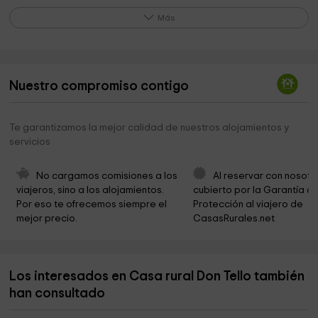
Iglesia Parroquial Nuestra Señora de la Asunción
0,4 km
Más
Ayuntamiento de Almodóvar del Campo
0,4 km
Oratorio San Juan de Avila
0,4 km
Nuestro compromiso contigo
Museo Maestro Palmero
0,4 km
Museo Palmero
0,5 km
Te garantizamos la mejor calidad de nuestros alojamientos y
servicios
Ermita de San Juan Bautista de la Concepción
0,5 km
Cumple Park
0,6 km
No cargamos comisiones a los 
Al reservar con nosotr
viajeros, sino a los alojamientos. 
cubierto por la Garantía de
Cementerio Municipal
1,3 km
Por eso te ofrecemos siempre el 
Protección al viajero de 
mejor precio.
CasasRurales.net
Ermita De Los Pinos
9,3 km
Cementerio
9,9 km
Los interesados en Casa rural Don Tello también
Parroquia de "San Bernardo"
10,7 km
han consultado
Ayuntamiento de "Hinojosas de Calatrava"
10,7 km