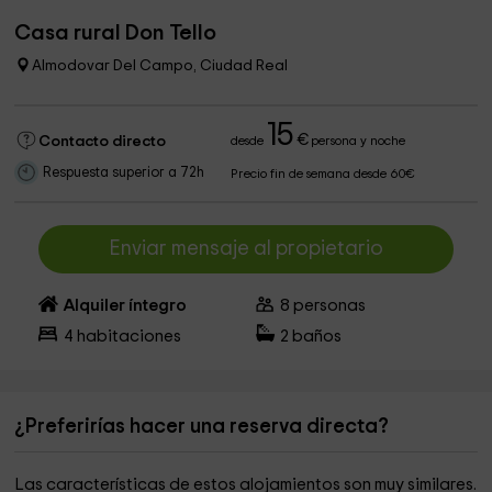
Casa rural Don Tello
Almodovar Del Campo, Ciudad Real
15
€
Contacto directo
desde
persona y noche
Respuesta superior a 72h
Precio fin de semana desde 60€
Enviar mensaje al propietario
Alquiler íntegro
8
personas
4
habitaciones
2
baños
¿Preferirías hacer una reserva directa?
Las características de estos alojamientos son muy similares.