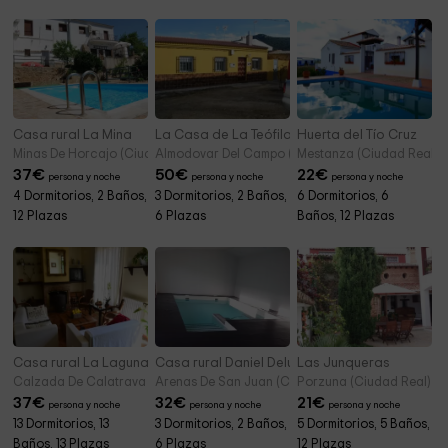
Casa rural La Mina
La Casa de La Teófila
Huerta del Tío Cruz
Minas De Horcajo (Ciudad Real)
Almodovar Del Campo (Ciudad Real)
Mestanza (Ciudad Real)
37
€
50
€
22
€
persona y noche
persona y noche
persona y noche
4 Dormitorios, 2 Baños,
3 Dormitorios, 2 Baños,
6 Dormitorios, 6
12 Plazas
6 Plazas
Baños, 12 Plazas
Casa rural La Laguna
Casa rural Daniel Deluxe
Las Junqueras
Calzada De Calatrava (Ciudad Real)
Arenas De San Juan (Ciudad Real)
Porzuna (Ciudad Real)
37
€
32
€
21
€
persona y noche
persona y noche
persona y noche
13 Dormitorios, 13
3 Dormitorios, 2 Baños,
5 Dormitorios, 5 Baños,
Baños, 13 Plazas
6 Plazas
12 Plazas