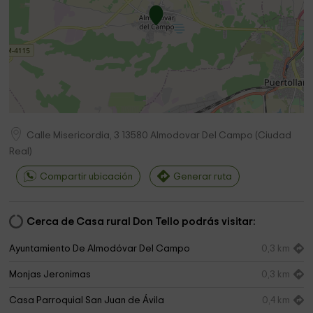
Calle Misericordia, 3
13580
Almodovar Del Campo
(
Ciudad
Real
)
Compartir ubicación
Generar ruta
Cerca de Casa rural Don Tello podrás visitar:
Ayuntamiento De Almodóvar Del Campo
0,3 km
Monjas Jeronimas
0,3 km
Casa Parroquial San Juan de Ávila
0,4 km