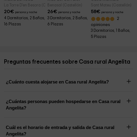
La Torre D'en Besora (Castellón)
Benasal (Castellón)
Sant Mateu (Castellón)
20
€
26
€
58
€
persona y noche
persona y noche
persona y noche
4 Dormitorios, 2 Baños,
3 Dormitorios, 2 Baños,
2
16 Plazas
6 Plazas
opiniones
3 Dormitorios, 1 Baños,
5 Plazas
Preguntas frecuentes sobre Casa rural Angelita
¿Cuánto cuesta alojarse en Casa rural Angelita?
¿Cuántas personas pueden hospedarse en Casa rural
Angelita?
Cuál es el horario de entrada y salida de Casa rural
Angelita?