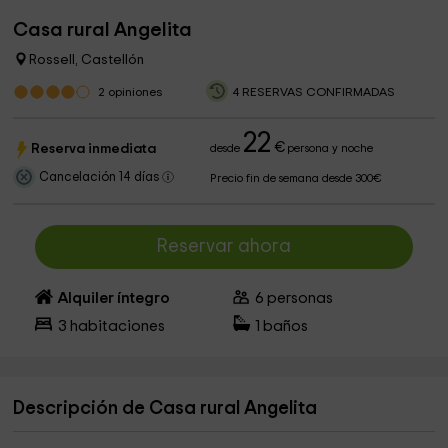
Casa rural Angelita
Rossell, Castellón
2
opiniones
4 RESERVAS CONFIRMADAS
22
€
Reserva inmediata
desde
persona y noche
Cancelación 14 días
Precio fin de semana desde 300€
Reservar ahora
Alquiler íntegro
6
personas
3
habitaciones
1
baños
Descripción de Casa rural Angelita