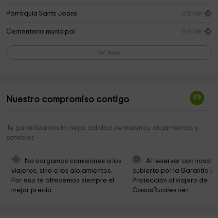
Parròquia Sants Joans
0,5 km
Cementerio municipal
0,9 km
Àrea recreativa Ombries de Benifassà
5,8 km
Más
Parròquia El Salvador
6,2 km
Oficina técnica Parque Natural Tinença de
6,2 km
Benifassà
Nuestro compromiso contigo
Parque Natural Tinença de Benifassà
6,3 km
Te garantizamos la mejor calidad de nuestros alojamientos y
Ermita de la Trinitat
6,6 km
servicios
El Jardí de Peter
6,7 km
No cargamos comisiones a los 
Al reservar con nosotr
Ayuntamiento de La Pobla de Benifassà
6,7 km
viajeros, sino a los alojamientos. 
cubierto por la Garantía de
Por eso te ofrecemos siempre el 
Protección al viajero de 
Iglesia
6,8 km
mejor precio.
CasasRurales.net
Parròquia L?Assumpció de Maria
6,8 km