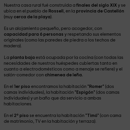
Nuestra casa rural fué construida a
finales del siglo XIX
y se
ubica en el pueblo de
Rossell
, en la
provincia de Castellón
(muy
cerca de la playa
).
Es un alojamiento pequeño, pero acogedor, con
capacidad para 6 personas
y respetando sus elementos
originales (como las paredes de piedra o los techos de
madera).
La
planta baja
está ocupada por la cocina (con todas las
necesidades de nuestros huéspedes cubiertas tanto en
cuanto a electrodomésticos como a menaje se refiere) y el
salón-comedor con
chimenea de leña.
En el
1er piso
encontramos la habitación
"Romer"
(dos
camas individuales), la habitación
"Espigón"
(dos camas
individuales) y un baño que da servicio a ambas
habitaciones.
En el
2º piso
se encuentra la habitación
"Timó"
(con cama
de matrimonio, TV en la habitación y terraza).