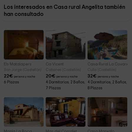
Cementerio de la Pobla de Benifassà
6,8 km
Los interesados en Casa rural Angelita también
Els Ports
6,9 km
han consultado
La Font Lluny
7,1 km
Els Matalapers
Ca Vicent
Casa Rural La Covarxel
San Jorge (Castellón)
Cabanes (Castellón)
Culla (Castellón)
22
€
20
€
32
€
persona y noche
persona y noche
persona y noche
6 Plazas
4 Dormitorios, 2 Baños,
4 Dormitorios, 2 Baños,
7 Plazas
8 Plazas
Masía La Roca
Mas del Corralet
Casa Manxalo