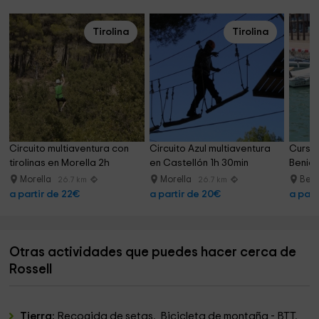
Tirolina
Tirolina
Circuito multiaventura con 
Circuito Azul multiaventura 
Curso 
tirolinas en Morella 2h
en Castellón 1h 30min
Benica
Morella
Morella
Beni
26.7 km
26.7 km
a partir de 22€
a partir de 20€
a part
Otras actividades que puedes hacer cerca de
Rossell
Tierra:
Recogida de setas, Bicicleta de montaña - BTT,