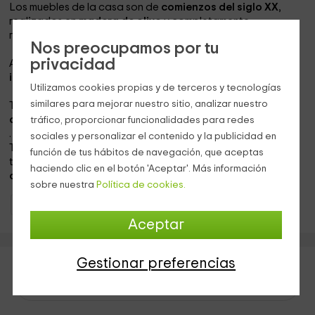
Los muebles de la casa son de
comienzos del siglo XX
,
realizados en
madera de olivo
y completamente
restaurados.
Nos preocupamos por tu
privacidad
Además, la casa rural tiene un cuidado
jardín en el que se
incluye una barbacoa.
Utilizamos cookies propias y de terceros y tecnologías
similares para mejorar nuestro sitio, analizar nuestro
Toda la casa dispone de
aire acondicionado
y
calefacción eléctrica.
tráfico, proporcionar funcionalidades para redes
.
sociales y personalizar el contenido y la publicidad en
También hay posibilidad de utilizar las
bicicletas
que
función de tus hábitos de navegación, que aceptas
tenemos a disposición de nuestros huéspedes y solicitar
haciendo clic en el botón 'Aceptar'. Más información
cunas
para bebés.
sobre nuestra
Política de cookies.
Casas Rurales Comunidad Valenciana
Casas Rurales Castellón
Aceptar
Gestionar preferencias