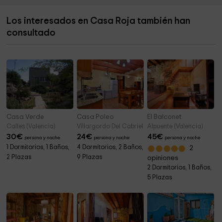
Los interesados en Casa Roja también han
consultado
Casa Verde
Casa Poleo
El Balconet
Calles (Valencia)
Villargordo Del Cabriel (Valencia)
Alpuente (Valencia)
30
€
24
€
45
€
persona y noche
persona y noche
persona y noche
1 Dormitorios, 1 Baños,
4 Dormitorios, 2 Baños,
2
2 Plazas
9 Plazas
opiniones
2 Dormitorios, 1 Baños,
5 Plazas