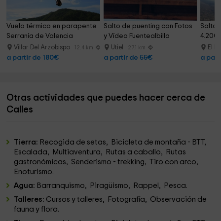
Vuelo térmico en parapente 
Salto de puenting con Fotos 
Salto 
Serranía de Valencia
y Vídeo Fuentealbilla
4.200
Villar Del Arzobispo
Utiel
El R
12.4 km
27.1 km
a partir de 180€
a partir de 55€
a part
Otras actividades que puedes hacer cerca de
Calles
Tierra:
Recogida de setas, Bicicleta de montaña - BTT,
Escalada, Multiaventura, Rutas a caballo, Rutas
gastronómicas, Senderismo - trekking, Tiro con arco,
Enoturismo.
Agua:
Barranquismo, Piragüismo, Rappel, Pesca.
Talleres:
Cursos y talleres, Fotografía, Observación de
fauna y flora.