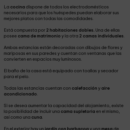
La
cocina
dispone de todos los electrodomésticos
necesarios para que los huéspedes puedan elaborar sus
mejores platos con todas las comodidades.
Está compuesta por
2 habitaciones dobles.
Una de ellas
posee
cama de matrimonio
y la otra
2 camas individuales
.
Ambas estancias están decoradas con dibujos de flores y
mariposas en sus paredes y cuentan con ventanas que las
convierten en espacios muy luminosos.
El baño de la casa está equipado con toallas y secador
para el pelo.
Todas las estancias cuentan con
calefacción
y
aire
acondicionado
.
Si se desea aumentar la capacidad del alojamiento, existe
la posibilidad de incluir una
cama supletoria
en el mismo,
así como una
cuna
.
En el exterior hay un
jardín con barbacoa
y una
mesa
de