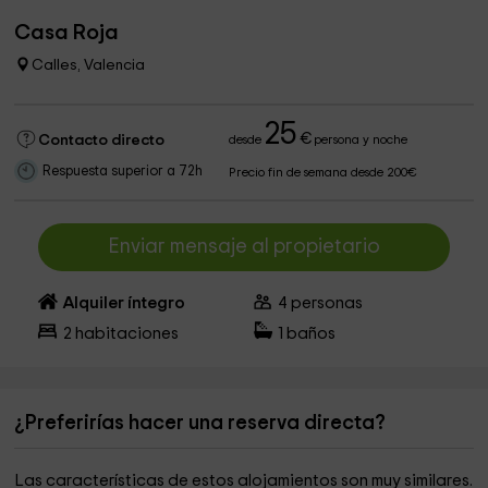
Casa Roja
Calles, Valencia
25
€
Contacto directo
desde
persona y noche
Respuesta superior a 72h
Precio fin de semana desde 200€
Enviar mensaje al propietario
Alquiler íntegro
4
personas
2
habitaciones
1
baños
¿Preferirías hacer una reserva directa?
Las características de estos alojamientos son muy similares.