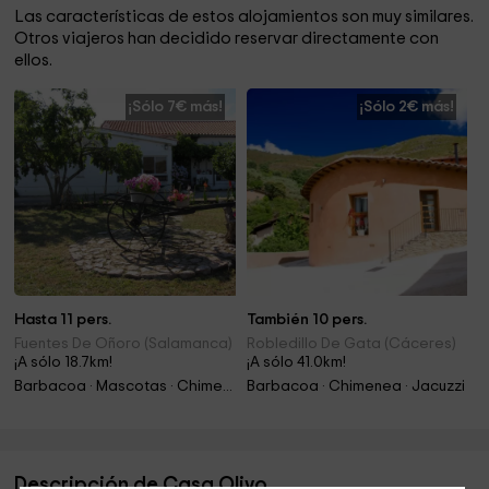
Las características de estos alojamientos son muy similares.
Otros viajeros han decidido reservar directamente con
ellos.
¡Sólo 7€ más!
¡Sólo 2€ más!
Hasta 11 pers.
También 10 pers.
Fuentes De Oñoro (Salamanca)
Robledillo De Gata (Cáceres)
¡A sólo 18.7km!
¡A sólo 41.0km!
Barbacoa · Mascotas · Chimenea
Barbacoa · Chimenea · Jacuzzi
Descripción de Casa Olivo