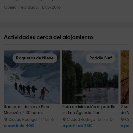
Opinión realizada: 11/05/2016
Actividades cerca del alojamiento
Raquetas de Nieve
Paddle Surf
Raquetas de nieve Pico 
Ruta de iniciación al paddle 
2 salt
Morezón, 4:30 horas
surf río Águeda, 2hrs
de Mar
Ciudad Rodrigo
Ciudad Rodrigo
Ciu
12.1 km
12.1 km
a partir de 40€
a partir de 25€
a part