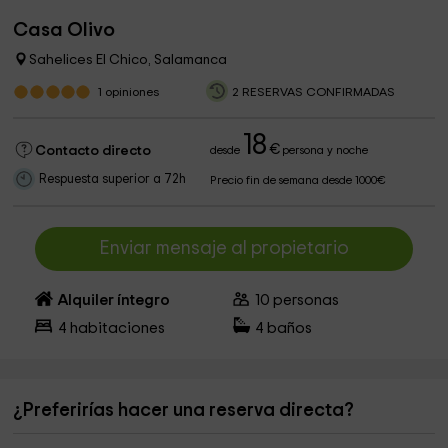
Casa Olivo
Sahelices El Chico, Salamanca
1
opiniones
2 RESERVAS CONFIRMADAS
18
€
Contacto directo
desde
persona y noche
Respuesta superior a 72h
Precio fin de semana desde 1000€
Enviar mensaje al propietario
Alquiler íntegro
10
personas
4
habitaciones
4
baños
¿Preferirías hacer una reserva directa?