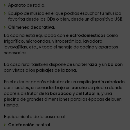
Aparato de radio.
Equipo de música en el que podrás escuchar tu mñusica
favorita desde los
CDs
o bien, desde un dispositivo
USB
.
Chimenea decorativa.
La cocina está equipada con
electrodomésticos
como
frigorífico, microondas, vitrocerámica, lavadora,
lavavajillas, etc., y todo el menaje de cocina y aparatos
necesarios.
La casa rural también dispone de una
terraza
y un
balcón
con vistas a los paisajes de la zona.
En el exterior podrás disfrutar de un amplio
jardín
arbolado
con muebles, un cenador bajo un
porche
de piedra donde
podréis disfrutar de la
barbacoa
y del
futbolín,
y una
piscina
de grandes dimensiones para las épocas de buen
tiempo.
Equipamiento de la casa rural:
Calefacción
central.