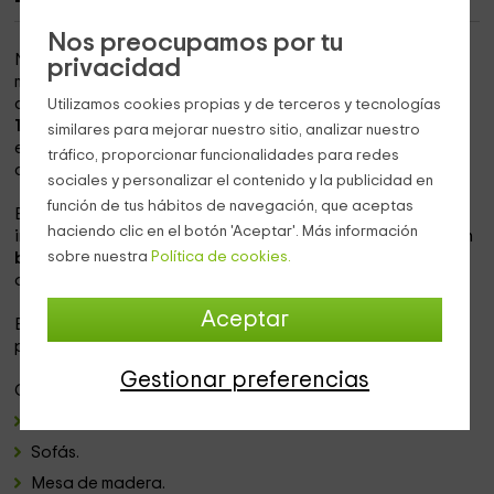
Nos preocupamos por tu
Nuestro alojamiento es una casa rural ubicada en el
privacidad
municipio salmantino de
Saelices el Chico
. Tiene una
capacidad para
8 personas,
aunque se puede ampliar a
Utilizamos cookies propias y de terceros y tecnologías
10.
Durante su restauración se ha conservado su antigua
similares para mejorar nuestro sitio, analizar nuestro
estructura. Tiene el privilegio estar asentada en pleno
tráfico, proporcionar funcionalidades para redes
casco urbano, pero a la vez estar rodeada de naturaleza.
sociales y personalizar el contenido y la publicidad en
función de tus hábitos de navegación, que aceptas
Está compuesta por
4 habitaciones dobles
con camas
haciendo clic en el botón 'Aceptar'. Más información
individuales, separadas todas ellas, y cada dormitorio con
sobre nuestra
Política de cookies.
baño privado.
Dichos baños cuentan con toda la ropa de
aseo necesaria.
Aceptar
En el caso de que se necesitaráis más camas, existe la
posibilidad de coger
2 camas supletorias.
Gestionar preferencias
Cuenta con un amplio salón comedor equipado con:
Televisión con DVD.
Sofás.
Mesa de madera.