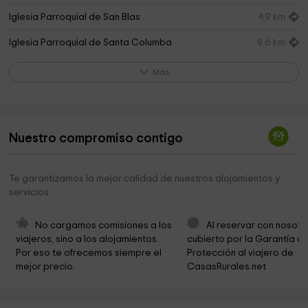
Iglesia Parroquial de San Blas
4,9 km
Iglesia Parroquial de Santa Columba
8,6 km
Obispado De Ciudad Rodrigo
8,7 km
Más
Ayuntamiento de Villar de la Yegua
8,7 km
Iglesia parroquial de San Juan Bautista
8,7 km
Nuestro compromiso contigo
ermita villar de la yegua
8,7 km
Obispado De Ciudad Rodrigo
11,8 km
Te garantizamos la mejor calidad de nuestros alojamientos y
servicios
Parroquia de San Agustín
11,8 km
Municipio de Villar de Ciervo
11,9 km
No cargamos comisiones a los 
Al reservar con nosotr
viajeros, sino a los alojamientos. 
cubierto por la Garantía de
Iglesia de Bocacara
19,3 km
Por eso te ofrecemos siempre el 
Protección al viajero de 
mejor precio.
CasasRurales.net
Ayuntamiento de Sancti-Spíritus
19,7 km
Ayuntamiento De Pastores
20,0 km