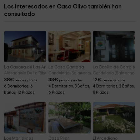
Los interesados en Casa Olivo también han
consultado
La Casona de Las Arribes
La Casa Cantada
La Casilla de Corrales
Aldeadavila De La Ribera (Salamanca)
Candelario (Salamanca)
Candelario (Salamanca)
38
€
33
€
12
€
persona y noche
persona y noche
persona y noche
6 Dormitorios, 6
4 Dormitorios, 3 Baños,
4 Dormitorios, 2 Baños,
Baños, 12 Plazas
6 Plazas
8 Plazas
Los Manjolinos
Casa Pilar
El Arcediano