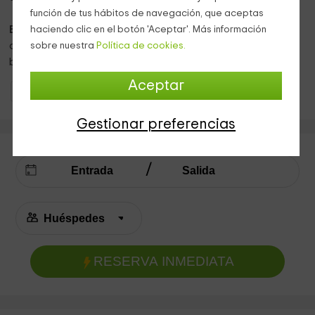
función de tus hábitos de navegación, que aceptas
El exterior
se presenta como la zona de recreo de la casa,
haciendo clic en el botón 'Aceptar'. Más información
con un gran
jardín con hamacas
y sillas para disfrutar del
sobre nuestra
Política de cookies.
buen tiempo de Cantabria.
Aceptar
Casas Rurales Cantabria
Casas Rurales Cantabria
Gestionar preferencias
RESERVA INMEDIATA