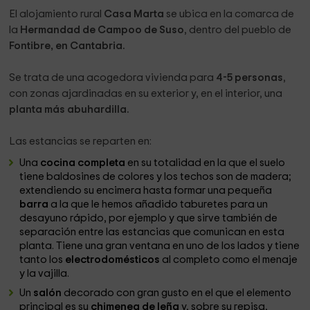
El alojamiento rural
Casa Marta
se ubica en la comarca de
la
Hermandad de Campoo de Suso
, dentro del pueblo de
Fontibre, en Cantabria.
Se trata de una acogedora vivienda para
4-5 personas
,
con zonas ajardinadas en su exterior y, en el interior, una
planta más abuhardilla.
Las estancias se reparten en:
Una
cocina completa
en su totalidad en la que el suelo
tiene baldosines de colores y los techos son de madera;
extendiendo su encimera hasta formar una pequeña
barra
a la que le hemos añadido taburetes para un
desayuno rápido, por ejemplo y que sirve también de
separación entre las estancias que comunican en esta
planta. Tiene una gran ventana en uno de los lados y tiene
tanto los
electrodomésticos
al completo como el menaje
y la vajilla.
Un
salón
decorado con gran gusto en el que el elemento
principal es su
chimenea de leña
y, sobre su repisa,