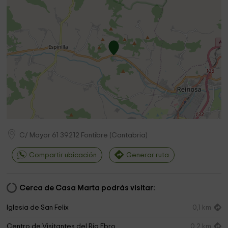
C/ Mayor 61
39212
Fontibre
(
Cantabria
)
Compartir ubicación
Generar ruta
Cerca de Casa Marta podrás visitar:
Iglesia de San Felix
0,1 km
Centro de Visitantes del Río Ebro
0,2 km