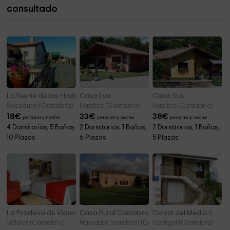
consultado
Skate Bike Park
4,0 km
La Fuente de las Hadas
Casa Eva
Casa Susi
Secadura (Cantabria)
Fontibre (Cantabria)
Fontibre (Cantabria)
18
€
33
€
38
€
persona y noche
persona y noche
persona y noche
4 Dormitorios, 5 Baños,
2 Dormitorios, 1 Baños,
2 Dormitorios, 1 Baños,
10 Plazas
6 Plazas
5 Plazas
La Pradería de Vidular
Casa Rural Cantabria
Corral del Medio II
Vidular (Cantabria)
Naveda (Cantabria) (Cantabria)
Hortigal (Cantabria)