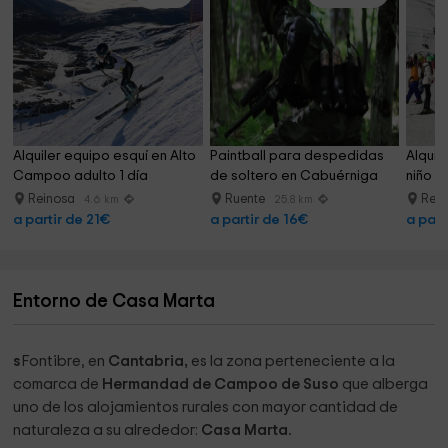
Alquiler equipo esquí en Alto 
Paintball para despedidas 
Alquil
Campoo adulto 1 día
de soltero en Cabuérniga
niño A
Reinosa
Ruente
Rei
4.6 km
25.8 km
a partir de 21€
a partir de 16€
a part
Entorno de Casa Marta
s
Fontibre, en
Cantabria,
es la zona perteneciente a la
comarca de
Hermandad de Campoo de Suso
que alberga
uno de los alojamientos rurales con mayor cantidad de
naturaleza a su alrededor:
Casa Marta.