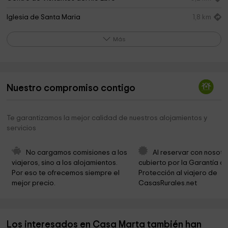
Iglesia de Santa Maria
1,8 km
Recreacion Pueblo Cantabro Edad Hierro
1,8 km
Más
Iglesia de San Andrés
2,0 km
Iglesia Santa María la Mayor de Suso
2,2 km
Nuestro compromiso contigo
Cementerio Público
2,4 km
Iglesia Cristiana
2,4 km
Te garantizamos la mejor calidad de nuestros alojamientos y
servicios
Ermita de la Virgen de los Cajigales
2,5 km
Parque Arqueológico Poblado Cantabro
2,5 km
No cargamos comisiones a los 
Al reservar con nosotr
viajeros, sino a los alojamientos. 
cubierto por la Garantía de
Feria de ganado Espililla
3,1 km
Por eso te ofrecemos siempre el 
Protección al viajero de 
mejor precio.
CasasRurales.net
Ayuntamiento de Hermandad de Campoo de Suso
3,1 km
Santa Ana
3,5 km
Los interesados en Casa Marta también han
Iglesia de Nuestra Señora
3,5 km