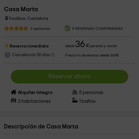
Casa Marta
Fontibre, Cantabria
3
opiniones
9 RESERVAS CONFIRMADAS
36
€
Reserva inmediata
desde
persona y noche
Cancelación 30 días
Precio fin de semana desde 360€
Reservar ahora
Alquiler íntegro
5
personas
2
habitaciones
1
baños
Descripción de Casa Marta