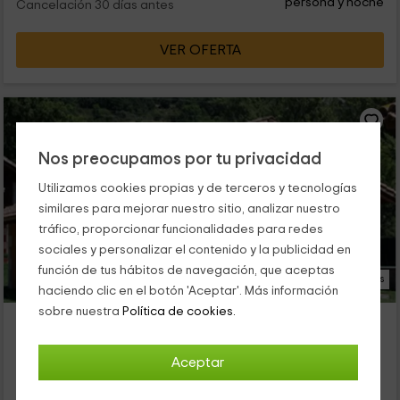
persona y noche
Cancelación 30 días antes
VER OFERTA
Nos preocupamos por tu privacidad
Utilizamos cookies propias y de terceros y tecnologías
similares para mejorar nuestro sitio, analizar nuestro
tráfico, proporcionar funcionalidades para redes
sociales y personalizar el contenido y la publicidad en
función de tus hábitos de navegación, que aceptas
13 Fotos
haciendo clic en el botón 'Aceptar'. Más información
sobre nuestra
Política de cookies.
Casa Marta
Alojamiento ubicado a 2.7km de Nestares
Aceptar
Fontibre, Cantabria
3 opiniones
Reservado 9 veces