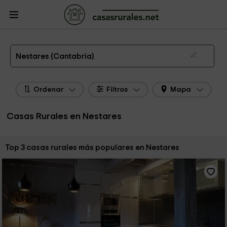
CasasRurales.net
Casas Rurales
Casas Rurales Cantabria
Casas Rurales
Nestares
Las 3 mejores casas rurales en Nestares de 2026
Nestares (Cantabria)
Ordenar
Filtros
Mapa
Casas Rurales en Nestares
Ordenar por:
Top 3 casas rurales más populares en Nestares