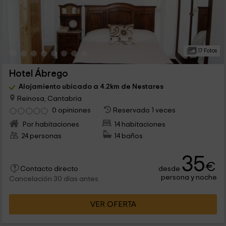
17 Fotos
Hotel Ábrego
Alojamiento ubicado a 4.2km de Nestares
Reinosa, Cantabria
0 opiniones
Reservado 1 veces
Por habitaciones
14 habitaciones
24 personas
14 baños
35
€
desde
Contacto directo
persona y noche
Cancelación 30 días antes
VER OFERTA