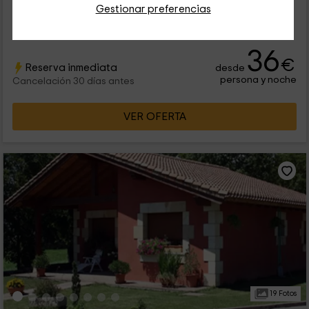
Alquiler íntegro
2 habitaciones
Gestionar preferencias
5 personas
1 baños
36
€
Reserva inmediata
desde
persona y noche
Cancelación 30 días antes
VER OFERTA
19 Fotos