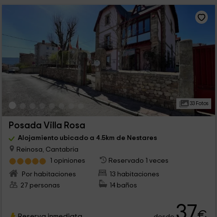
33 Fotos
Posada Villa Rosa
Alojamiento ubicado a 4.5km de Nestares
Reinosa, Cantabria
1 opiniones
Reservado 1 veces
Por habitaciones
13 habitaciones
27 personas
14 baños
37
€
Reserva inmediata
desde