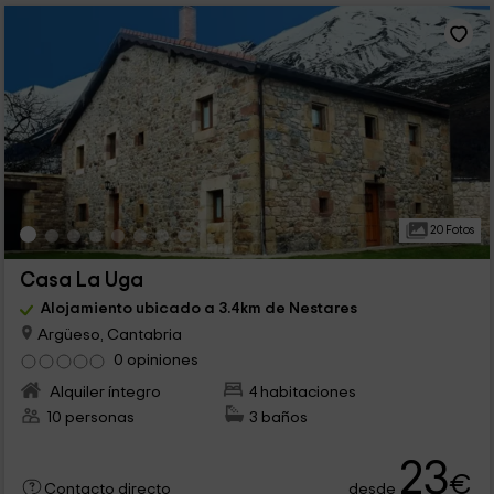
20 Fotos
Casa La Uga
Alojamiento ubicado a 3.4km de Nestares
Argüeso, Cantabria
0 opiniones
Alquiler íntegro
4 habitaciones
10 personas
3 baños
23
€
desde
Contacto directo