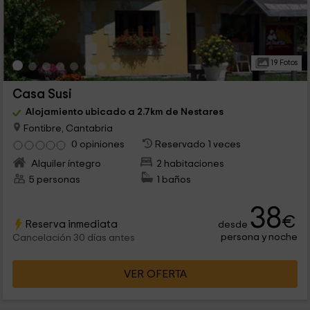
19 Fotos
Casa Susi
Alojamiento ubicado a 2.7km de Nestares
Fontibre, Cantabria
0 opiniones
Reservado 1 veces
Alquiler íntegro
2 habitaciones
5 personas
1 baños
38
€
Reserva inmediata
desde
persona y noche
Cancelación 30 días antes
VER OFERTA