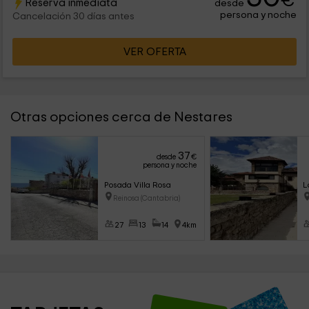
€
Reserva inmediata
desde
persona y noche
Cancelación 30 días antes
VER OFERTA
Otras opciones cerca de Nestares
37
desde
€
persona y noche
Posada Villa Rosa
L
Reinosa (Cantabria)
27
13
14
4km