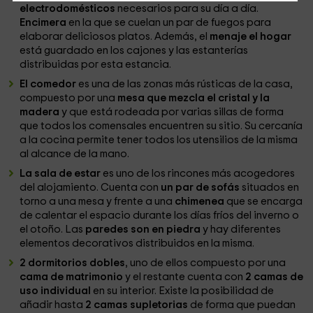
electrodomésticos
necesarios para su día a día.
Encimera
en la que se cuelan un par de fuegos para
elaborar deliciosos platos. Además, el
menaje el hogar
está guardado en los cajones y las estanterías
distribuidas por esta estancia.
El comedor
es una de las zonas más rústicas de la casa,
compuesto por una
mesa que mezcla el cristal y la
madera
y que está rodeada por varias sillas de forma
que todos los comensales encuentren su sitio. Su cercanía
a la cocina permite tener todos los utensilios de la misma
al alcance de la mano.
La sala de estar
es uno de los rincones más acogedores
del alojamiento. Cuenta con
un par de sofás
situados en
torno a una mesa y frente a una
chimenea
que se encarga
de calentar el espacio durante los días fríos del inverno o
el otoño. Las
paredes son en piedra
y hay diferentes
elementos decorativos distribuidos en la misma.
2 dormitorios dobles
, uno de ellos compuesto por una
cama de matrimonio
y el restante cuenta con
2 camas de
uso individual
en su interior. Existe la posibilidad de
añadir hasta
2 camas supletorias
de forma que puedan