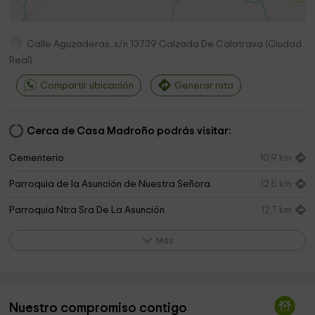
Calle Aguzaderas, s/n
13739
Calzada De Calatrava
(
Ciudad
Real
)
Compartir ubicación
Generar ruta
Cerca de Casa Madroño podrás visitar:
Cementerio
10,9 km
Parroquia de la Asunción de Nuestra Señora
12,5 km
Parroquia Ntra Sra De La Asunción
12,7 km
Reina Sofía Park
12,7 km
Más
Ayuntamiento De Calzada De Calatrava
12,7 km
Patio de San Francisco
12,9 km
Nuestro compromiso contigo
Iglesia del Salvador del Mundo
13,0 km