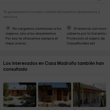
Museo De Ciencias De La Natulareza De Viso Del
15,2 km
Te garantizamos la mejor calidad de nuestros alojamientos y
Marqués
servicios
Ayuntamiento De Viso Del Marqués
15,2 km
No cargamos comisiones a los 
Al reservar con nosotr
Palacio-Museo "Viso del Marqués"
15,2 km
viajeros, sino a los alojamientos. 
cubierto por la Garantía de
Por eso te ofrecemos siempre el 
Protección al viajero de 
Archivo Museo Don Alvaro De Bazán
15,2 km
mejor precio.
CasasRurales.net
Museo de la Marina
15,2 km
Iglesia de Nuestra Señora de la Asunción
15,2 km
Los interesados en Casa Madroño también han
Helipuerto
15,4 km
consultado
Cementerio
16,4 km