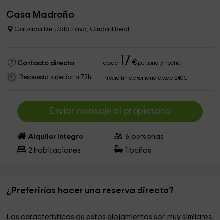
Casa Madroño
Calzada De Calatrava, Ciudad Real
17
€
Contacto directo
desde
persona y noche
Respuesta superior a 72h
Precio fin de semana desde 240€
Enviar mensaje al propietario
Alquiler íntegro
6
personas
2
habitaciones
1
baños
¿Preferirías hacer una reserva directa?
Las características de estos alojamientos son muy similares.