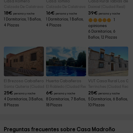
Casa Romero
Casa Tomillo
Casa Rural Tablas de D
Calzada De Calatrava (Ciudad Real)
Calzada De Calatrava (Ciudad Real)
Daimiel (Ciudad Real)
18
€
16
€
39
€
persona y noche
persona y noche
persona y noche
1 Dormitorios, 1 Baños,
1 Dormitorios, 1 Baños,
1
4 Plazas
4 Plazas
opiniones
6 Dormitorios, 6
Baños, 12 Plazas
El Brezoso Cabañeros
Huerta Cabañeros
VUT Casa Rural Los Gar
Santa Quiteria (Ciudad Real)
El Robledo (Ciudad Real)
Terrinches (Ciudad Real)
25
€
6
€
25
€
persona y noche
persona y noche
persona y noche
4 Dormitorios, 3 Baños,
8 Dormitorios, 7 Baños,
5 Dormitorios, 6 Baños,
8 Plazas
18 Plazas
10 Plazas
Preguntas frecuentes sobre Casa Madroño