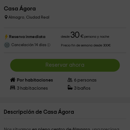
Casa Ágora
Almagro, Ciudad Real
30
€
Reserva inmediata
desde
persona y noche
Cancelación 14 días
Precio fin de semana desde 300€
Reservar ahora
Por habitaciones
6
personas
3
habitaciones
3
baños
Descripción de Casa Ágora
Nos situamos
en pleno centro de Almagro
, una preciosa