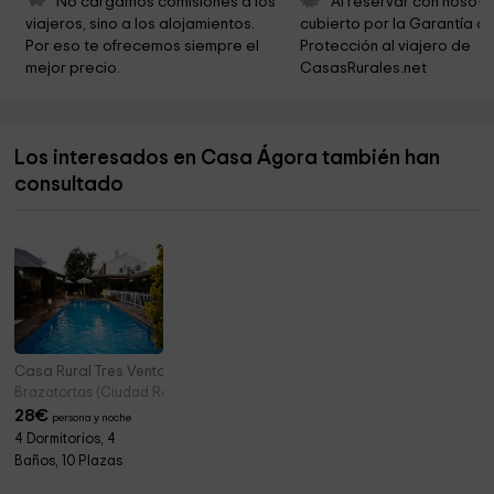
No cargamos comisiones a los 
Al reservar con nosotr
viajeros, sino a los alojamientos. 
cubierto por la Garantía de
Parroquia Madre de Dios
0,5 km
Por eso te ofrecemos siempre el 
Protección al viajero de 
mejor precio.
CasasRurales.net
Ermita de San Juan
0,6 km
Vallez Parras, M.T.
0,7 km
Los interesados en Casa Ágora también han
Convento de la Asunción de Calatrava
0,7 km
consultado
Iglesia de San Cosme y San Damián
4,4 km
Casa Rural Tres Ventas
Brazatortas (Ciudad Real)
28
€
persona y noche
4 Dormitorios, 4
Baños, 10 Plazas