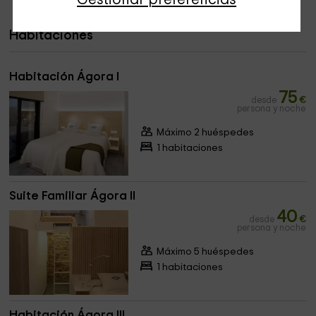
Habitaciones
Habitación Ágora I
75
desde
€
persona y noche
Máximo 2 huéspedes
1 habitaciones
Suite Familiar Ágora II
40
desde
€
persona y noche
Máximo 5 huéspedes
1 habitaciones
Habitación Ágora III