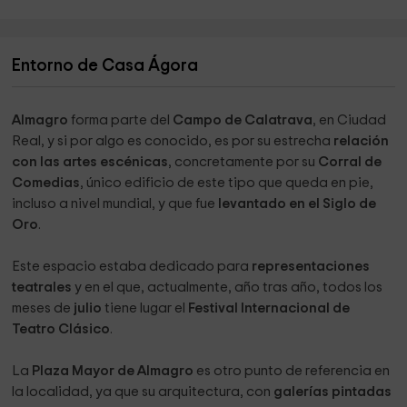
calle.Esta es una de nuestras novedades, en estos tiempos
para ofrecer una estancia segura.
Entorno de Casa Ágora
Almagro
forma parte del
Campo de Calatrava
, en Ciudad
Real, y si por algo es conocido, es por su estrecha
relación
con las artes escénicas
, concretamente por su
Corral de
Comedias
, único edificio de este tipo que queda en pie,
incluso a nivel mundial, y que fue
levantado en el Siglo de
Oro
.
Este espacio estaba dedicado para
representaciones
teatrales
y en el que, actualmente, año tras año, todos los
meses de
julio
tiene lugar el
Festival Internacional de
Teatro Clásico
.
La
Plaza Mayor de Almagro
es otro punto de referencia en
la localidad, ya que su arquitectura, con
galerías pintadas