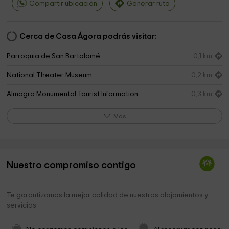
Compartir ubicación
Generar ruta
Cerca de Casa Ágora podrás visitar:
Parroquia de San Bartolomé
0,1 km
National Theater Museum
0,2 km
Almagro Monumental Tourist Information
0,3 km
Municipio di Almagro
0,3 km
Más
Parroquia de San Bartolomé
0,3 km
Iglesia De San Agustín
0,3 km
Nuestro compromiso contigo
Almagro San Agustin Iglesia
0,4 km
Iglesia de Madre de Dios
0,5 km
Te garantizamos la mejor calidad de nuestros alojamientos y
servicios
Iglesia de San Blas
0,5 km
Museo Etnografico Campo de Calatrava
0,5 km