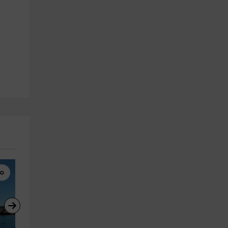
mo
Banana Boat
Paddle Surf