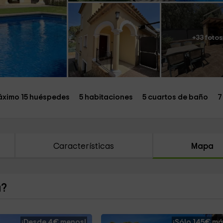
+33 fotos
ximo 15 huéspedes
5 habitaciones
5 cuartos de baño
7
Características
Mapa
a?
¡Desde 4€ menos!
¡Sólo 145€ má