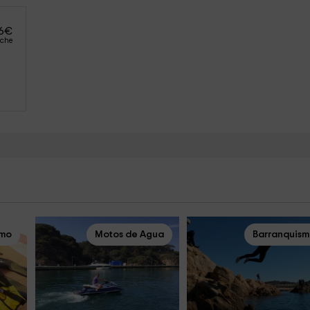
6
€
oche
smo
Motos de Agua
Barranquis