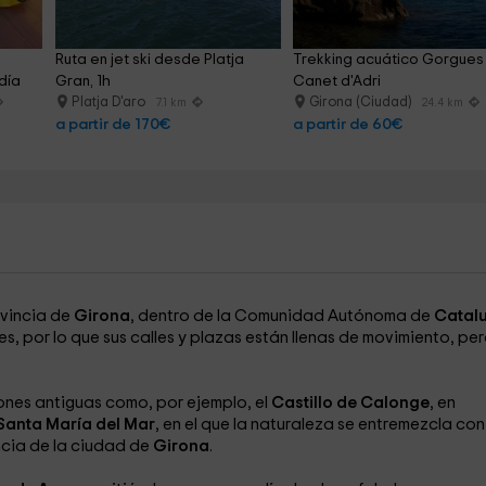
Ruta en jet ski desde Platja 
Trekking acuático Gorgues
día
Gran, 1h
Canet d'Adri
Platja D'aro
Girona (Ciudad)
7.1 km
24.4 km
a partir de 170€
a partir de 60€
ovincia de
Girona
, dentro de la Comunidad Autónoma de
Catal
es, por lo que sus calles y plazas están llenas de movimiento, pe
ones antiguas como, por ejemplo, el
Castillo de Calonge
, en
Santa María del Mar
, en el que la naturaleza se entremezcla con
cia de la ciudad de
Girona
.