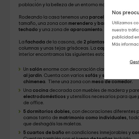
población y la belleza de un entorno maravilloso.
Nos preocu
Rodeando la casa tenemos una
parcela de gran tama
Utilizamos co
tamaño, una zona con
merendero
y
barbacoa
de cons
techado
y una zona de
aparcamiento
.
nuestro tráfi
publicidad en
La
fachada
de la casona, de
2 plantas
, está decorada
Más informac
columnas y unas tejas grisáceas. La
capacidad máxim
interior encontramos las siguientes estancias y caracter
Gest
Un
salón
enorme con decoración clara que consigue d
al jardín
. Cuenta con varios
sofás
y
sillones
de cuer
chimenea
. Tiene una zona con
mesa de comedor.
Una
cocina
decorada con muebles de madera y pare
electrodomésticos
y utensilios necesarios para que
de office.
5 dormitorios dobles
, con decoraciones diferentes p
camas tanto de
matrimonio como individuales
, tod
que deshagáis las maletas.
5 cuartos de baño
en condiciones inmejorables y
co
Cuentan también con el
juego de toallas
incluido.