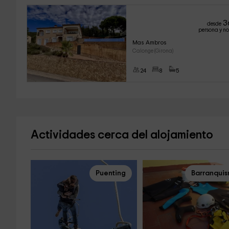
3
desde
persona y n
Mas Ambros
Calonge (Girona)
24
8
5
Actividades cerca del alojamiento
Puenting
Barranqui