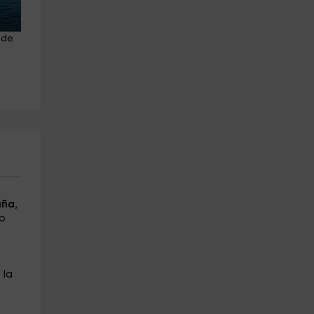
 de 
Sesión de banana boat en 
Alquiler material paddle surf 
Platja D'Aro 15 minutos
L'Estartit 1h
Castell platja D'aro
L' Estartit
6.1 km
21.9 km
a partir de 25€
a partir de 15€
uña
,
ro
 la