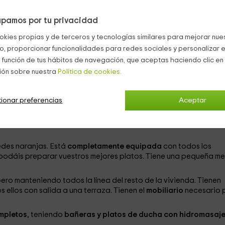
pamos por tu privacidad
ño
, que se divide en una
zona de césped
con
piscina
de gran
okies propias y de terceros y tecnologías similares para mejorar nuest
trucción techada. También tenemos un
porche amueblado y
co, proporcionar funcionalidades para redes sociales y personalizar e
 función de tus hábitos de navegación, que aceptas haciendo clic en 
 con un tono crema, combinado con detalles blancos en dintele
ión sobre nuestra
Política de cookies.
a
de la vivienda es de un máximo de
12 personas
, por lo que en s
ísticas:
ionar preferencias
Aceptar
ar protagonismo a la luz que entra por el gran ventanal, con
sa
o rodeando una
televisión
de plasma colgada sobre una fantást
des naranjas. Está
completamente equipada
con todos los
 podáis preparar vuestros mejores platos. Tiene una pequeña me
ero manteniendo todos la línea del resto de la vivienda. Tienen
os ellos con salida a una terraza. Tienen el
mobiliario
necesario 
mpletos
, teniendo
bañeras y platos de ducha con hidromasaj