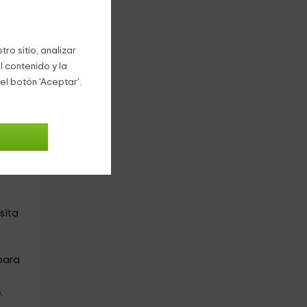
ro sitio, analizar
l contenido y la
el botón 'Aceptar'.
s y
u
lida
ica
sita
para
e
.