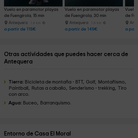
Vuelo en paramotor playas 
Vuelo en paramotor playas 
Vuelo 
de Fuengirola, 15 min
de Fuengirola, 30 min
de Fue
Antequera
Antequera
Ant
1.6 km
1.6 km
a partir de 115€
a partir de 145€
a part
Otras actividades que puedes hacer cerca de
Antequera
Tierra:
Bicicleta de montaña - BTT, Golf, Montañismo,
Paintball, Rutas a caballo, Senderismo - trekking, Tiro
con arco.
Agua:
Buceo, Barranquismo.
Entorno de Casa El Moral