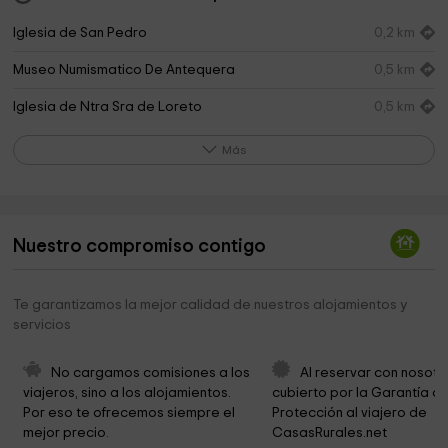
Iglesia de San Pedro
0,2 km
Museo Numismatico De Antequera
0,5 km
Iglesia de Ntra Sra de Loreto
0,5 km
City Council Antequera
0,6 km
Más
Corazón de Jesús Garden
0,6 km
Funeraria Nuestros Señores De Los Remedios
0,7 km
Nuestro compromiso contigo
Museo del Trompo de Antequera
0,7 km
Iglesia de San Sebastián
0,7 km
Te garantizamos la mejor calidad de nuestros alojamientos y
servicios
Iglesia Evangélica Comunidad Cristina de
0,8 km
Antequera
No cargamos comisiones a los 
Al reservar con nosotr
Iglesia Adventista del Séptimo Día en Antequera
0,9 km
viajeros, sino a los alojamientos. 
cubierto por la Garantía de
Por eso te ofrecemos siempre el 
Protección al viajero de 
Obispado De Málaga
0,9 km
mejor precio.
CasasRurales.net