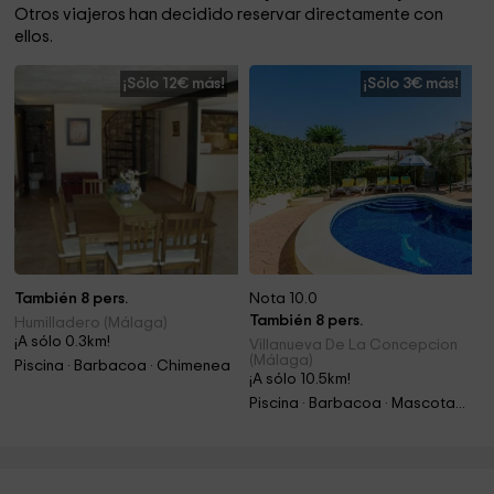
Otros viajeros han decidido reservar directamente con
ellos.
¡Sólo 12€ más!
¡Sólo 3€ más!
También 8 pers.
Nota 10.0
También 8 pers.
Humilladero (Málaga)
¡A sólo 0.3km!
Villanueva De La Concepcion
(Málaga)
Piscina · Barbacoa · Chimenea
¡A sólo 10.5km!
Piscina · Barbacoa · Mascotas · Chimenea