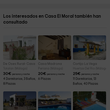
Archaeological Dolmens of Antequera
0,9 km
Centro Cristiano Antequera
1,3 km
Los interesados en Casa El Moral también han
Salón del Reino de los Testigos Cristianos de
1,4 km
consultado
Jehová
Museo del Aceite - Dcoop
1,5 km
De Oses Rural- Casa
Casa Madrona
Cortijo La Vega
Totalan (Málaga)
Periana (Málaga)
Huertas Del Rio (Málaga)
30
€
20
€
25
€
persona y noche
persona y noche
persona y noche
4 Dormitorios, 3 Baños,
6 Plazas
11 Dormitorios, 13
8 Plazas
Baños, 40 Plazas