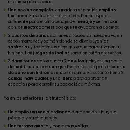
una
mesa de madera.
Una cocina completa,
en madera y también
amplia y
luminosa
. En su interior, los muebles tienen espacio
suficiente para el almacenaje del
menaje
y se mezclan
con los
electrodomésticos
que te ayudarán a cocinar.
2 cuartos de baños
comunes a todos los huéspedes, en
tonos marrones y salmón donde se distribuyen los
sanitarios
y también los elementos que garantizarán tu
higiene. Los
juegos de toallas
también están presentes.
3 dormitorios
de los cuales
2 de ellos
incluyen una cama
de
matrimonio
; con
uno
que tiene espacio para el
cuarto
de baño con hidromasaje
en esquina. El restante tiene
2
camas individuales
y una
litera
para aportar así
espacios para cumplir su capacidad máxima.
Ya en los
exteriores
, disfrutaréis de:
Un amplio terreno ajardinado
donde se distribuye la
pérgola y otros muebles.
Una terraza amplia
y con mesas y sillas.