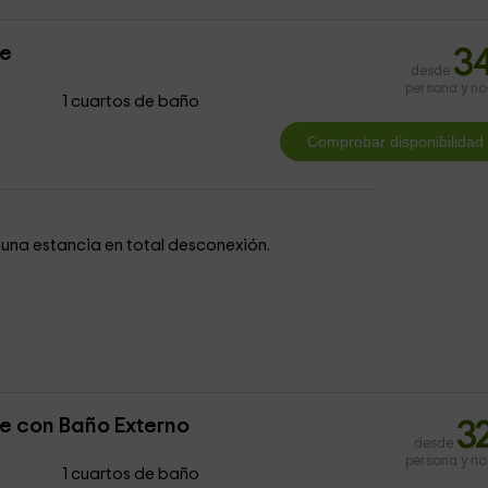
le
3
desde
persona y n
1 cuartos de baño
una estancia en total desconexión.
e con Baño Externo
3
desde
persona y n
1 cuartos de baño