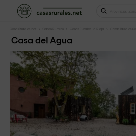
CasasRurales.net
Casas Rurales
Casas Rurales La Rioja
Casas Rurales S
Casa del Agua