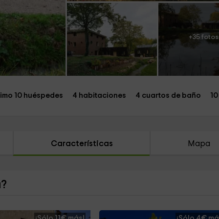
+35 fotos
imo 10 huéspedes
4 habitaciones
4 cuartos de baño
10
Características
Mapa
a?
¡Sólo 11€ más!
¡Sólo 4€ má