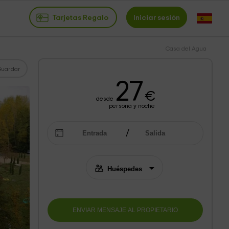
Tarjetas Regalo
Iniciar sesión
Casa del Agua
Guardar
27
€
desde
persona y noche