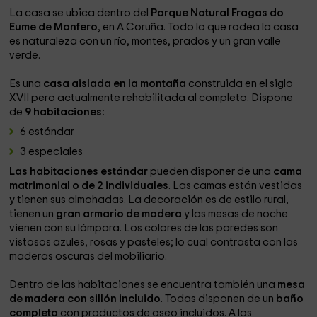
La casa se ubica dentro del
Parque Natural Fragas do
Eume de Monfero
, en A Coruña. Todo lo que rodea la casa
es naturaleza con un río, montes, prados y un gran valle
verde.
Es una
casa aislada en la montaña
construida en el siglo
XVII pero actualmente rehabilitada al completo. Dispone
de
9 habitaciones:
6 estándar
3 especiales
Las habitaciones estándar
pueden disponer de una
cama
matrimonial o de 2 individuales
. Las camas están vestidas
y tienen sus almohadas. La decoración es de estilo rural,
tienen un
gran armario de madera
y las mesas de noche
vienen con su lámpara. Los colores de las paredes son
vistosos azules, rosas y pasteles; lo cual contrasta con las
maderas oscuras del mobiliario.
Dentro de las habitaciones se encuentra también una
mesa
de madera con sillón incluido
. Todas disponen de un
baño
completo
con productos de aseo incluidos. A las