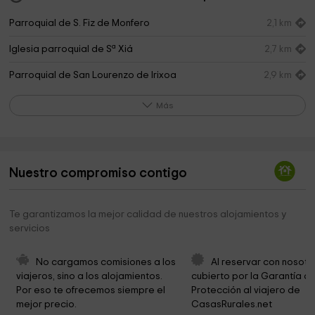
Parroquial de S. Fiz de Monfero
2,1 km
Iglesia parroquial de Sª Xiá
2,7 km
Parroquial de San Lourenzo de Irixoa
2,9 km
Parroquial de Santaia da Viña
3,3 km
Más
Concello de Irixoa
3,3 km
Ermida de Santa Teresa
4,5 km
Nuestro compromiso contigo
Fervenza Do Zarzo
4,9 km
Igrexa de Santa María de Verís
5,1 km
Te garantizamos la mejor calidad de nuestros alojamientos y
servicios
San Manded
8,9 km
Igrexa de San Xoán de Vilamourel
9,9 km
No cargamos comisiones a los 
Al reservar con nosotr
viajeros, sino a los alojamientos. 
cubierto por la Garantía de
Cementerio Municipal Villozás-Sas
10,2 km
Por eso te ofrecemos siempre el 
Protección al viajero de 
mejor precio.
CasasRurales.net
Iglesia de San Salvador de Villozás
10,2 km