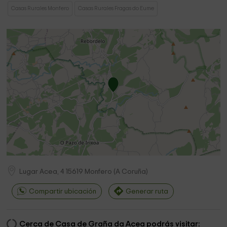
Casas Rurales Monfero
Casas Rurales Fragas do Eume
Lugar Acea, 4
15619
Monfero
(
A Coruña
)
Compartir ubicación
Generar ruta
Cerca de Casa de Graña da Acea podrás visitar: