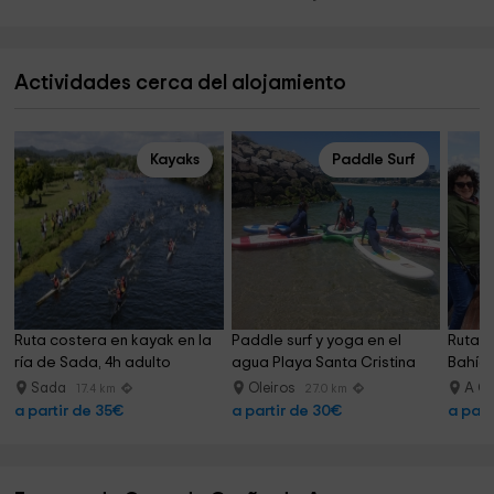
Actividades cerca del alojamiento
Kayaks
Paddle Surf
Ruta costera en kayak en la 
Paddle surf y yoga en el 
Ruta I
ría de Sada, 4h adulto
agua Playa Santa Cristina
Bahía 
Sada
Oleiros
A Co
17.4 km
27.0 km
a partir de 35€
a partir de 30€
a part