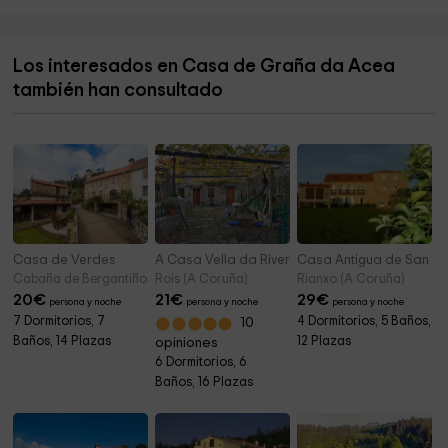
Parroquial de Sº Estevo de Quintas
10,5 km
Los interesados en Casa de Graña da Acea
Iglesia de San Xoán de Paderne
10,9 km
también han consultado
Igrexa de San Xoán de Paderne
10,9 km
Casa de Verdes
A Casa Vella da Rivera
Casa Antigua de San Jos
Cabaña de Bergantiños (A Coruña)
Rois (A Coruña)
Rianxo (A Coruña)
20
€
21
€
29
€
persona y noche
persona y noche
persona y noche
7 Dormitorios, 7
4 Dormitorios, 5 Baños,
10
Baños, 14 Plazas
12 Plazas
opiniones
6 Dormitorios, 6
Baños, 16 Plazas