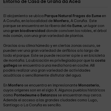
Entorno de Casa de Graña da Acea
El alojamiento se ubica
Parque Natural Fragas do Eume
en
A Coruña, en la localidad de
Monfero
, A Coruña. Este
parque se encuentra en la ribera del
río Eume
, un lugar con
una
gran biodiversidad
donde conviven los robles, el árbol
más común, con una gran variedad de plantas.
Gracias a su clima húmedo y en ciertas zonas oscuro, se
pueden ver una gran variedad de anfibios a lo largo de
todo el parque. Este se puede recorrer a pie o en bicicleta
de montaña. La ubicación es privilegiada por que la
costa
gallega
se encuentra a una media hora en coche. Allí
podéis realizar una gran variedad de actividades
acuáticas o sencillamente disfrutar del agua.
En
Monfero
se encuentra en impresionante
Monasterio
,
cuyos orígenes son en el siglo X. Algunos pueblos históricos
como
Pontedeume o Betanzos
se encuentran muy cerca.
Además el acceso a las grandes ciudades como Lugo,
Santiago o La Coruña es sencillo.