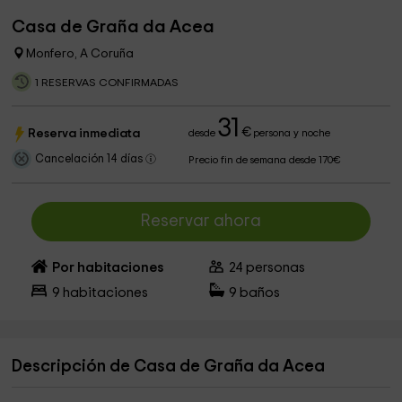
Casa de Graña da Acea
Monfero, A Coruña
1 RESERVAS CONFIRMADAS
31
€
Reserva inmediata
desde
persona y noche
Cancelación 14 días
Precio fin de semana desde 170€
Reservar ahora
Por habitaciones
24
personas
9
habitaciones
9
baños
Descripción de Casa de Graña da Acea