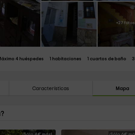
+27 fotos
áximo 4 huéspedes
1 habitaciones
1 cuartos de baño
3
Características
Mapa
a?
¡Sólo 4€ más!
¡Sólo 6€ má