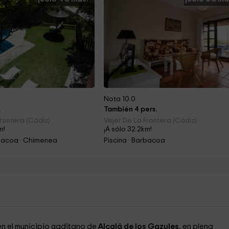
Nota 10.0
.
También 4 pers.
Frontera (Cádiz)
Vejer De La Frontera (Cádiz)
m!
¡A sólo 32.2km!
rbacoa · Chimenea
Piscina · Barbacoa
en el municipio gaditano de
Alcalá de los Gazules
, en plena