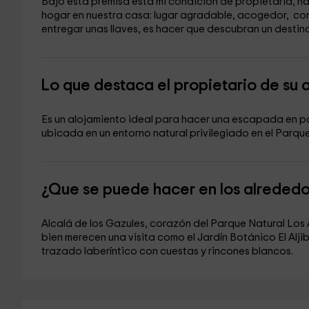
Bajo esta premisa está mi condición de propietaria, 
hogar en nuestra casa: lugar agradable, acogedor, con 
entregar unas llaves, es hacer que descubran un destino
Lo que destaca el propietario de su 
Es un alojamiento ideal para hacer una escapada en par
ubicada en un entorno natural privilegiado en el Parqu
¿Que se puede hacer en los alreded
Alcalá de los Gazules, corazón del Parque Natural Los A
bien merecen una visita como el Jardín Botánico El Aljib
trazado laberíntico con cuestas y rincones blancos.