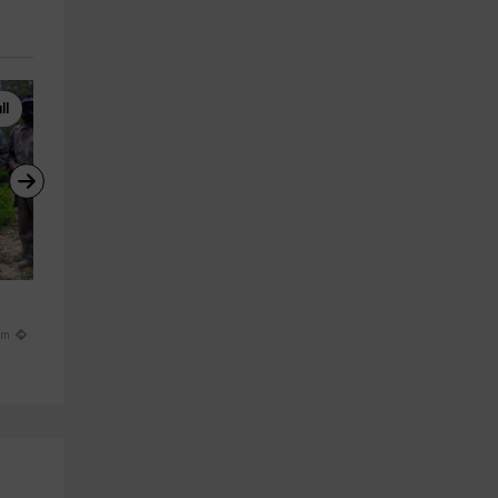
ll
Ultraligeros
Paintball
Bautismo de vuelo en 
Pack paintball con almuerzo 
ultraligero Medina Sidonia 1h
cena en Jerez
Medina Sidonia
Jerez De La Frontera
km
22.9 km
25.9 k
a partir de 220€
a partir de 35€