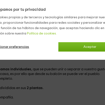
rísticas arquitectónicas de todo el pueblo de Alcalá. Todas las
lles pedregosos.
pamos por tu privacidad
okies propias y de terceros y tecnologías similares para mejorar nuest
r lo que está pensada tanto para parejas de amigos como par
co, proporcionar funcionalidades para redes sociales y personalizar e
 función de tus hábitos de navegación, que aceptas haciendo clic en 
con muros en tonos leonados con mobiliario de madera oscura y
ión sobre nuestra
Política de cookies.
á-cama de 2 plazas
, que permitirá la estancia de otras 2 perso
ad para 4 comensales.
ionar preferencias
Aceptar
ipada con
electrodomésticos
vajilla y cacerolas para poder
n es de madera oscura en combinación con el salón. Hemos de
camas individuales,
que se pueden unir o separar a vuestro gust
casa, es por ello que desde su balcón se puede ver el pueblo.
ompleto.
 divididas en sus
2 plantas.
ompañía.