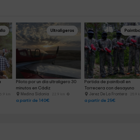
llo
Ultraligeros
Paintba
 
Piloto por un día ultraligero 30 
Partida de paintball en 
minutos en Cádiz
Torrecera con desayuno
Medina Sidonia
Jerez De La Frontera
6.9 km
22.9 km
25.9 
a partir de 140€
a partir de 25€