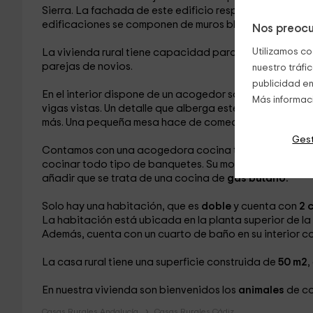
Sierra. La fachada de este edificio respeta las caracte
edificaciones se componen de muros blancos con deta
Nos preocu
Utilizamos co
La vivienda rural tiene capacidad para
2 personas,
po
parejas de novios.
nuestro tráfi
publicidad en
En el interior dispone de un acogedor salón decorado 
Más informac
vigas vistas. Un detalle que alberga este salón es un
sof
más. Una pequeña mesa hace de comedor con capacid
Gest
Contamos con una acogedora cocina totalmente equ
cocinar todo tipo de banquetes. Su mobiliario tambié
añadir que se trata de una cocina de
gas butano.
Solo hay una habitación, que es
doble
y cuenta con
2 
La habitación está ubicada en la planta superior de la 
Además, cuenta con un cuarto de baño en su interior c
La casa rural tiene una superficie construida de
50 m2
,
En nuestra vivienda son bienvenidos los
animales
de c
Casas Rurales Andalucía
Casas Rurales Cádiz