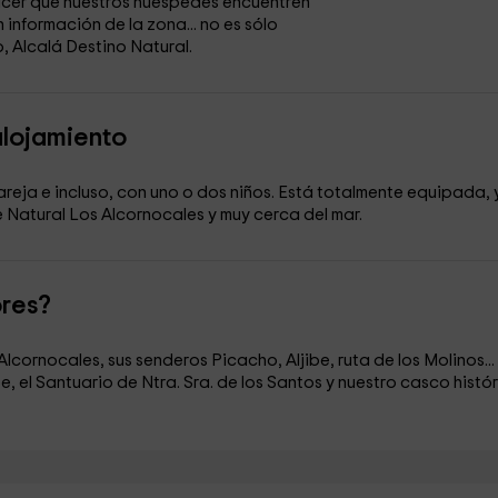
hacer que nuestros huéspedes encuentren
información de la zona... no es sólo
, Alcalá Destino Natural.
alojamiento
eja e incluso, con uno o dos niños. Está totalmente equipada, 
e Natural Los Alcornocales y muy cerca del mar.
ores?
lcornocales, sus senderos Picacho, Aljibe, ruta de los Molinos...
e, el Santuario de Ntra. Sra. de los Santos y nuestro casco histór