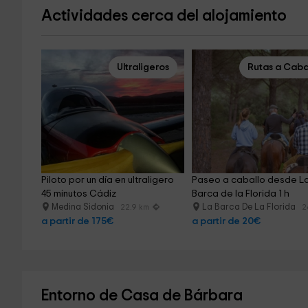
Actividades cerca del alojamiento
Ultraligeros
Rutas a Caba
Piloto por un día en ultraligero 
Paseo a caballo desde La
45 minutos Cádiz
Barca de la Florida 1 h
Medina Sidonia
La Barca De La Florida
22.9 km
2
a partir de 175€
a partir de 20€
Entorno de Casa de Bárbara