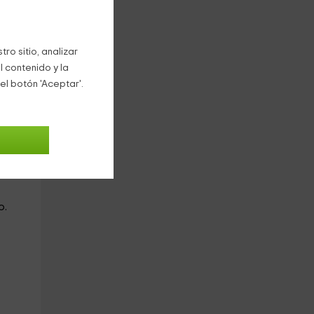
ro sitio, analizar
a
l contenido y la
el botón 'Aceptar'.
nas
o.