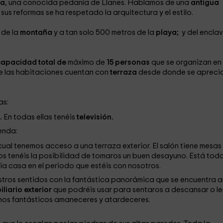
na
, una conocida pedanía de Llanes. Hablamos de una
antigua
 sus reformas se ha respetado la arquitectura y el estilo.
 de la
montaña
y a tan solo 500 metros de la
playa;
y del encla
capacidad total de
máximo de
15 personas
que se organizan en
e las habitaciones cuentan con
terraza
desde donde se apreci
as:
.
En todas ellas tenéis
televisión.
enda:
 cual tenemos acceso a una terraza exterior. El salón tiene mesas
os tenéis la posibilidad de tomaros un buen desayuno. Está tod
a casa en el periodo que estéis con nosotros.
stros sentidos con la fantástica panorámica que se encuentra a
liario exterior
que podréis usar para sentaros a descansar o le
 unos fantásticos amaneceres y atardeceres.