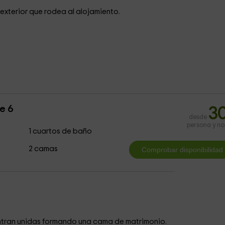
 exterior que rodea al alojamiento.
e 6
3
desde
persona y n
1 cuartos de baño
2 camas
tran unidas formando una cama de matrimonio.