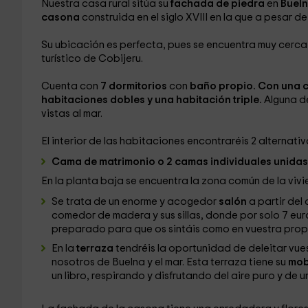
Nuestra casa rural sitúa su
fachada de piedra
en
Buel
casona
construida en el siglo XVIII en la que a pesar de
Su ubicación es perfecta, pues se encuentra muy cerca
turístico de Cobijeru.
Cuenta con
7 dormitorios
con
baño
propio. Con una 
habitaciones dobles y una habitación triple.
Alguna d
vistas al mar.
El interior de las habitaciones encontraréis 2 alternativ
Cama de matrimonio o 2 camas individuales unidas
En la planta baja se encuentra la zona común de la vivi
Se trata de un enorme y acogedor
salón
a partir del
comedor de madera y sus sillas, donde por solo 7 eur
preparado para que os sintáis como en vuestra propi
En la
terraza
tendréis la oportunidad de deleitar vue
nosotros de Buelna y el mar. Esta terraza tiene su
mobi
un libro, respirando y disfrutando del aire puro y de