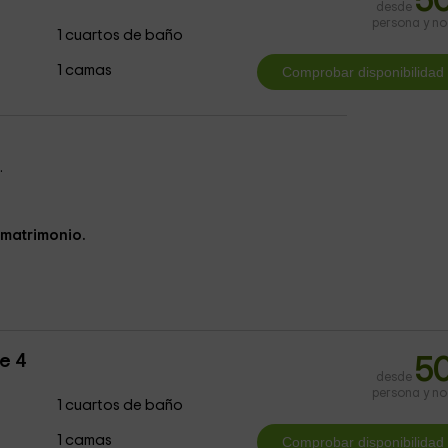
5
desde
persona y n
1 cuartos de baño
1 camas
.
matrimonio.
e 4
5
desde
persona y n
1 cuartos de baño
1 camas