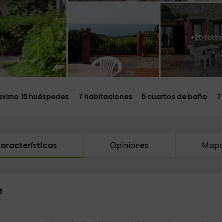
+20 fotos
ximo 15 huéspedes
7 habitaciones
5 cuartos de baño
7
aracterísticas
Opiniones
Map
e