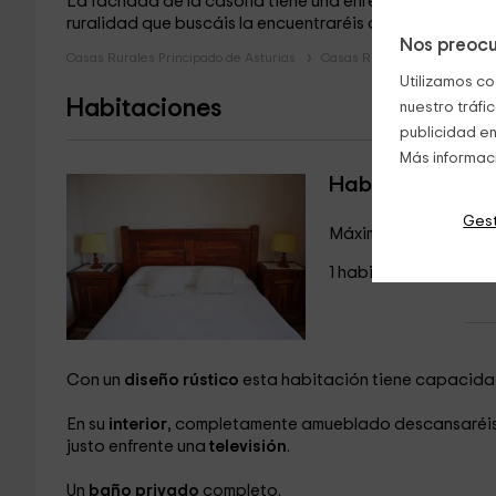
La fachada de la casona tiene una enredadera y flores 
ruralidad que buscáis la encuentraréis aquí. Contamos
Nos preocu
Casas Rurales Principado de Asturias
Casas Rurales Asturias
Utilizamos co
Habitaciones
nuestro tráfi
publicidad en
Más informac
Habitación dobl
Gest
Máximo 1 huéspedes
1 habitaciones
Con un
diseño rústico
esta habitación tiene capacid
En su
interior
, completamente amueblado descansaréis
justo enfrente una
televisión
.
Un
baño privado
completo.