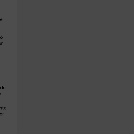
ve
6
an
 de
o
nte
er