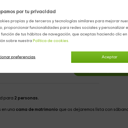
que le escalan por las piedras de sus altas paredes. Toda la
 con aparcamiento propio, sujeto a disponibilidad.
pamos por tu privacidad
okies propias y de terceros y tecnologías similares para mejorar nuest
co, proporcionar funcionalidades para redes sociales y personalizar e
 función de tus hábitos de navegación, que aceptas haciendo clic en 
ión sobre nuestra
Política de cookies.
e 1
10
desde
ionar preferencias
Aceptar
persona y n
1 cuartos de baño
1 camas
ad para
2 personas.
 en una
cama de matrimonio
que os dejaremos lista con sábana