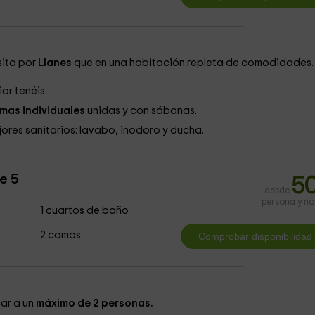
sita por
Llanes
que en una habitación repleta de comodidades.
ior tenéis:
mas individuales
unidas y con sábanas.
ores sanitarios: lavabo, inodoro y ducha.
e 5
5
desde
persona y n
1 cuartos de baño
2 camas
ar a un
máximo de 2 personas.