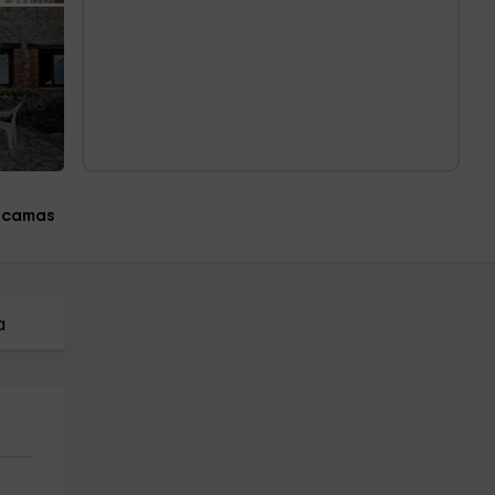
 camas
a