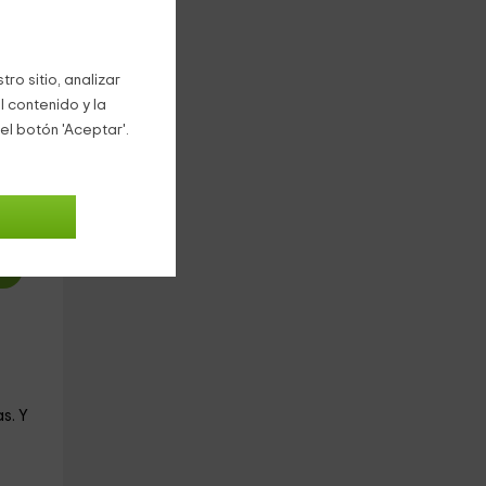
ro sitio, analizar
l contenido y la
el botón 'Aceptar'.
0
€
oche
s. Y