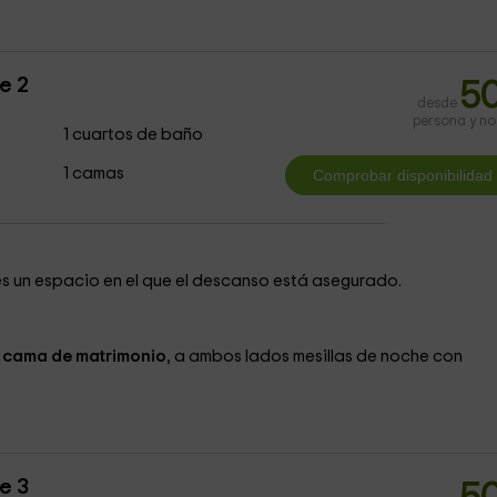
e 2
5
desde
persona y n
1 cuartos de baño
1 camas
es un espacio en el que el descanso está asegurado.
a
cama de matrimonio
, a ambos lados mesillas de noche con
e 3