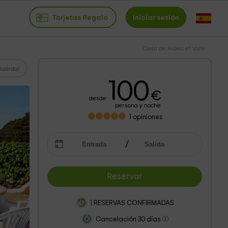
Tarjetas Regalo
Iniciar sesión
Casa de Aldea el Valle
Guardar
100
€
desde
persona y noche
1
opiniones
Reservar
1 RESERVAS CONFIRMADAS
Cancelación 30 días