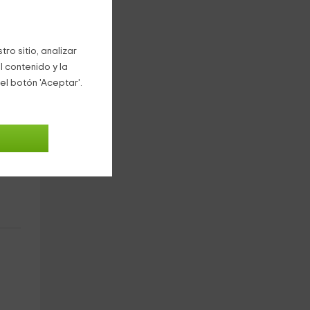
ro sitio, analizar
l contenido y la
el botón 'Aceptar'.