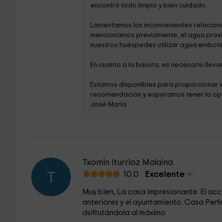
encontró todo limpio y bien cuidado.
Lamentamos los inconvenientes relaciona
mencionamos previamente, el agua provi
nuestros huéspedes utilizar agua embot
En cuanto a la basura, es necesario lleva
Estamos disponibles para proporcionar i
recomendación y esperamos tener la opor
José María.
Txomin Iturrioz Malaina
10.0
Excelente
T
Muy bien, La casa impresionante. El acc
anteriores y el ayuntamiento. Casa Perf
dsifrutándola al máximo