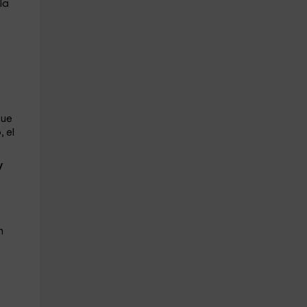
la
q
ue
, el
y
n