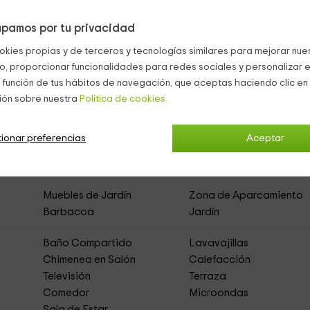
 aire libre.
pamos por tu privacidad
okies propias y de terceros y tecnologías similares para mejorar nuest
co, proporcionar funcionalidades para redes sociales y personalizar e
 función de tus hábitos de navegación, que aceptas haciendo clic en 
ión sobre nuestra
Política de cookies.
n piscina en Sevilla
(Casa Rural de Alquiler
ionar preferencias
Aceptar
Muebles de Jardín
Zona de Aparcamiento
Barbacoa
Jardín
Baño Compartido
Lavavajillas
Chimenea en Salón
Calefacción
Televisión
Terraza
Comedor
Microondas
Sala de Estar