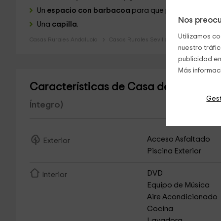
Un
espacio con barbacoa
para que podáis cocinar al
Nos preocu
Una
capilla
.
Utilizamos co
Casas Rurales Andalucía
Casas Rurales Sevilla
nuestro tráfi
publicidad en
Más informac
Características de Casa de Campo co
Gest
Íntegro)
Acceso Asfaltado
Exterior
Piscina Exterior
DVD
Interior
Equipo de Música
Aire Acondicionado
Cocina
Lavadora