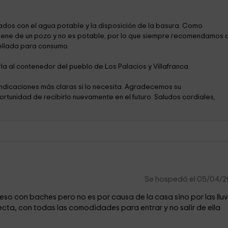
dos con el agua potable y la disposición de la basura. Como
ene de un pozo y no es potable, por lo que siempre recomendamos 
ellada para consumo.
rla al contenedor del pueblo de Los Palacios y Villafranca.
ndicaciones más claras si lo necesita. Agradecemos su
tunidad de recibirlo nuevamente en el futuro. Saludos cordiales,
Se hospedó el 05/04/
eso con baches pero no es por causa de la casa sino por las lluv
ecta, con todas las comodidades para entrar y no salir de ella