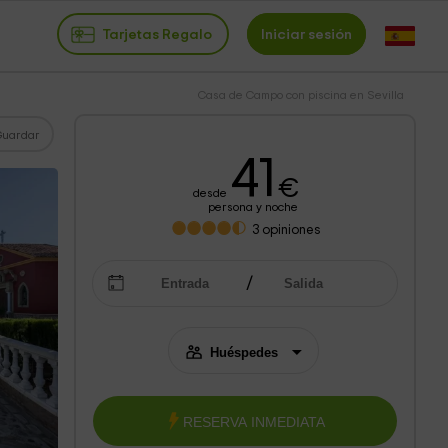
Tarjetas Regalo
Iniciar sesión
Casa de Campo con piscina en Sevilla
Guardar
41
€
desde
persona y noche
3
opiniones
RESERVA INMEDIATA