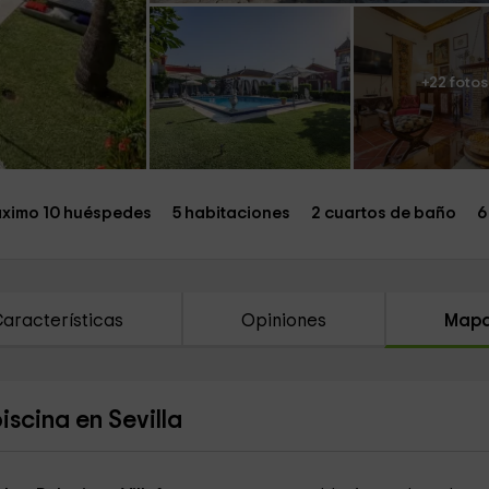
+22 fotos
ximo 10 huéspedes
5 habitaciones
2 cuartos de baño
6
aracterísticas
Opiniones
Map
scina en Sevilla