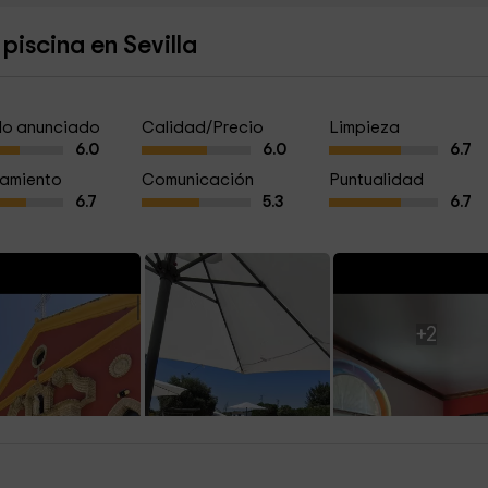
iscina en Sevilla
a lo anunciado
Calidad/Precio
Limpieza
6.0
6.0
6.7
amiento
Comunicación
Puntualidad
6.7
5.3
6.7
+2