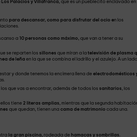
Los Palacios y Villafranca,
que es un pueblecito enclavado en 
anto
para descansar, como para disfrutar del ocio e
n los
laciones.
escanso a
10 personas como máximo,
que van a tener a su
que se reparten los
sillones
que miran a la
televisión de plasma 
nea de leña
en la que se combina el ladrillo y el azulejo. A un lado
.
estar y donde tenemos la encimera llena de
electrodomésticos 
as.
 los que vas a encontrar, además de todos los
sanitarios
, los
llos tiene
2 literas amplias,
mientras que la segunda habitació
ones
que quedan, tienen una
cama de matrimonio
cada una.
ntra
la gran piscina,
rodeada de
hamacas y sombrillas.