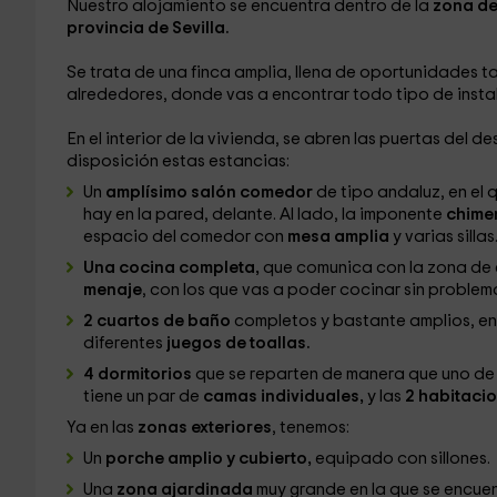
Nuestro alojamiento se encuentra dentro de la
zona de 
provincia de Sevilla.
Se trata de una finca amplia, llena de oportunidades t
alrededores, donde vas a encontrar todo tipo de insta
En el interior de la vivienda, se abren las puertas del d
disposición estas estancias:
Un
amplísimo salón comedor
de tipo andaluz, en el 
hay en la pared, delante. Al lado, la imponente
chime
espacio del comedor con
mesa amplia
y varias sillas
Una cocina completa,
que comunica con la zona de 
menaje
, con los que vas a poder cocinar sin problem
2 cuartos de baño
completos y bastante amplios, en
diferentes
juegos de toallas.
4 dormitorios
que se reparten de manera que uno de e
tiene un par de
camas individuales,
y las
2 habitaci
Ya en las
zonas exteriores
, tenemos:
Un
porche amplio y cubierto,
equipado con sillones.
Una
zona ajardinada
muy grande en la que se encue