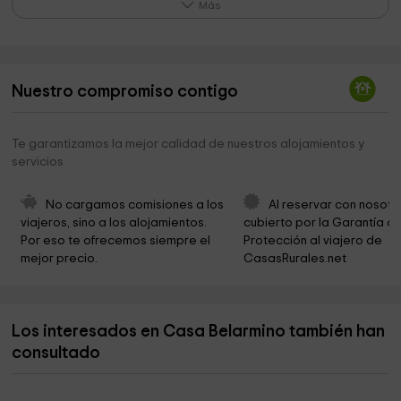
Más
La Devesa
2,7 km
Parroquia De San Pedro
2,8 km
Parque Enrique Gil Y Carrasco
2,8 km
Nuestro compromiso contigo
Cementerio Viejo
2,8 km
Te garantizamos la mejor calidad de nuestros alojamientos y
Museo Alto Bierzo
2,9 km
servicios
Cementerio Nuevo
2,9 km
No cargamos comisiones a los 
Al reservar con nosotr
Centro Cultural
2,9 km
viajeros, sino a los alojamientos. 
cubierto por la Garantía de
Por eso te ofrecemos siempre el 
Protección al viajero de 
Cementerio
2,9 km
mejor precio.
CasasRurales.net
Ayuntamiento De Bembibre
2,9 km
Palacio De Bembibre El Castillo
2,9 km
Los interesados en Casa Belarmino también han
Iglesia San Roman
3,0 km
consultado
Iglesia de Rodanillo
3,0 km