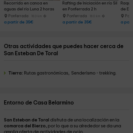
Recorrido en canoa en 
Rafting de Iniciación en río Sil 
Raquet
aguas del río Luna 2 horas
en Ponferrada 2 h
de Eur
Ponferrada
Ponferrada
Pon
18.0 km
18.0 km
a partir de 35€
a partir de 35€
a part
Otras actividades que puedes hacer cerca de
San Esteban De Toral
Tierra:
Rutas gastronómicas, Senderismo - trekking.
Entorno de Casa Belarmino
San Esteban de Toral
disfruta de una localización en la
comarca del Bierzo,
por lo que a su alrededor se da una
amplia oferta de actividades de ocio.