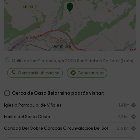
Calle de los Cipreses, s/n
24315
San Esteban De Toral
(
León
)
Compartir ubicación
Generar ruta
Cerca de Casa Belarmino podrás visitar:
Iglesia Parroquial de Viñales
1,4 km
Ermita del Santo Cristo
2,4 km
Caridad Del Cobre Caracas Circunvalacion Del Sol
2,6 km
Santa Paula