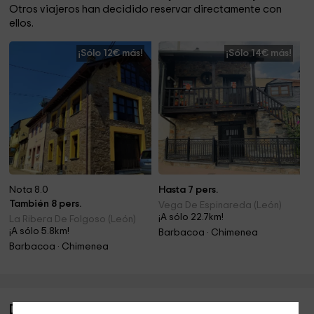
Otros viajeros han decidido reservar directamente con
ellos.
¡Sólo 12€ más!
¡Sólo 14€ más!
Nota 8.0
Hasta 7 pers.
También 8 pers.
Vega De Espinareda (León)
¡A sólo 22.7km!
La Ribera De Folgoso (León)
¡A sólo 5.8km!
Barbacoa · Chimenea
Barbacoa · Chimenea
Descripción de Casa Belarmino