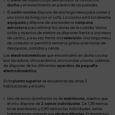
El
baño
de la planta bja destaca por su fantástica
ducha
y el revestimiento en piedra de las paredes,
El
salón-cocina
dispone de una larga mesa para comer y
una zona de living con un sofá. La cocina está totalmente
equipada
y dispone de una moderna
campana
extractora
para eliminar los olores de la comida. Varios
sofás y asientos de mimbre se disponen frente a una mesa
de centro, y a su vez frente a la
televisión
. Una larga mesa
de comedor or permitirá sentaros juntos a las horas de
desayunos, comidas y cenas.
Los
electrodomésticos
que encontraréis en dicha cocina
son: lavadora, vitrocerámica, microondas u horno, además
de disponer de los diferentes
aparatos de pequeño
electrodoméstico.
En la
planta superior
se encuentran las otras 2
habitaciones y el baño.
Uno de estos dormitorios es de
matrimonio
, mientra que
el otro dispone de
2 camas individuales
. De 1,35 metros
la de matrimonio y 0,90 metros las individuales, estas
habitaciones además son
abuhardilladas
. El dormitorio