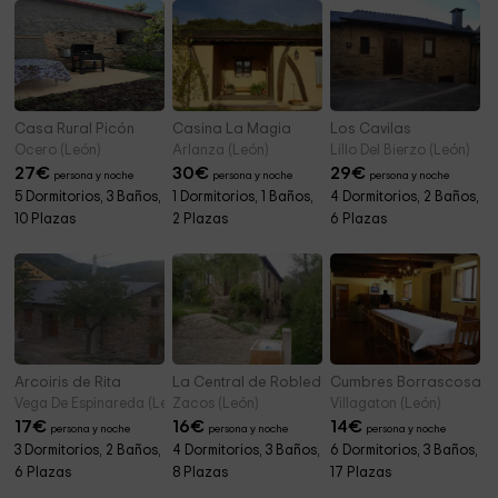
Casa Rural Picón
Casina La Magia
Los Cavilas
Ocero (León)
Arlanza (León)
Lillo Del Bierzo (León)
27
€
30
€
29
€
persona y noche
persona y noche
persona y noche
5 Dormitorios, 3 Baños,
1 Dormitorios, 1 Baños,
4 Dormitorios, 2 Baños,
10 Plazas
2 Plazas
6 Plazas
Arcoiris de Rita
La Central de Robledo
Cumbres Borrascosas
Vega De Espinareda (León)
Zacos (León)
Villagaton (León)
17
€
16
€
14
€
persona y noche
persona y noche
persona y noche
3 Dormitorios, 2 Baños,
4 Dormitorios, 3 Baños,
6 Dormitorios, 3 Baños,
6 Plazas
8 Plazas
17 Plazas