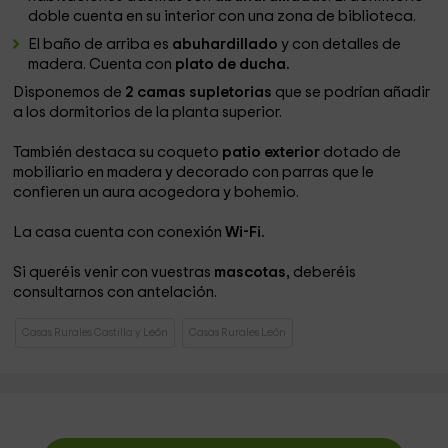
doble cuenta en su interior con una zona de biblioteca.
El baño de arriba es
abuhardillado
y con detalles de
madera. Cuenta con
plato de ducha.
​Disponemos de
2 camas supletorias
que se podrían añadir
a los dormitorios de la planta superior.
También destaca su coqueto
patio exterior
dotado de
mobiliario en madera y decorado con parras que le
confieren un aura acogedora y bohemio.
La casa cuenta con conexión
Wi-Fi.
Si queréis venir con vuestras
mascotas,
deberéis
consultarnos con antelación.
Casas Rurales Castilla y León
Casas Rurales León