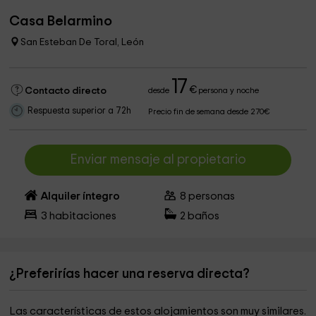
Casa Belarmino
San Esteban De Toral, León
17
€
Contacto directo
desde
persona y noche
Respuesta superior a 72h
Precio fin de semana desde 270€
Enviar mensaje al propietario
Alquiler íntegro
8
personas
3
habitaciones
2
baños
¿Preferirías hacer una reserva directa?
Las características de estos alojamientos son muy similares.