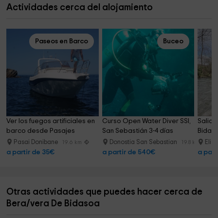
Actividades cerca del alojamiento
Paseos en Barco
Buceo
Ver los fuegos artificiales en 
Curso Open Water Diver SSI, 
Salida
barco desde Pasajes
San Sebastián 3-4 días
Bidaso
Pasai Donibane
Donostia San Sebastian
Eliz
19.6 km
19.8 km
a partir de 35€
a partir de 540€
a part
Otras actividades que puedes hacer cerca de
Bera/vera De Bidasoa