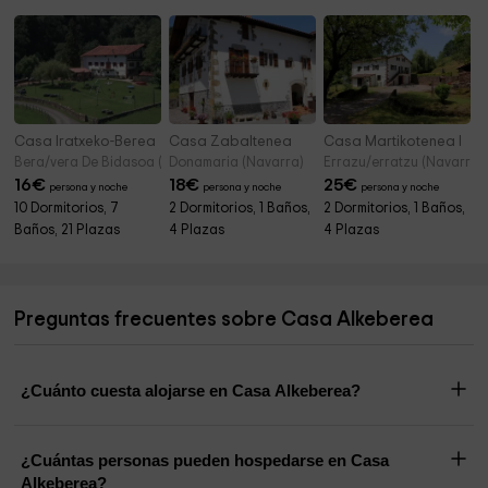
Casa Iratxeko-Berea
Casa Zabaltenea
Casa Martikotenea I
Bera/vera De Bidasoa (Navarra)
Donamaria (Navarra)
Errazu/erratzu (Navarra)
16
€
18
€
25
€
persona y noche
persona y noche
persona y noche
10 Dormitorios, 7
2 Dormitorios, 1 Baños,
2 Dormitorios, 1 Baños,
Baños, 21 Plazas
4 Plazas
4 Plazas
Preguntas frecuentes sobre Casa Alkeberea
¿Cuánto cuesta alojarse en Casa Alkeberea?
¿Cuántas personas pueden hospedarse en Casa
Alkeberea?