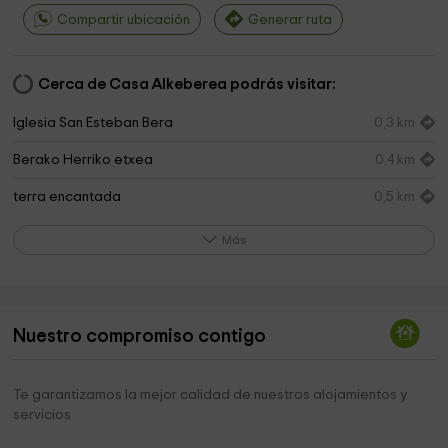
Compartir ubicación
Generar ruta
Cerca de Casa Alkeberea podrás visitar:
Iglesia San Esteban Bera
0,3 km
Berako Herriko etxea
0,4 km
terra encantada
0,5 km
Ermita de San Martín
0,8 km
Más
Ermita de San Salvador
3,2 km
Arranoko Harria
3,3 km
Nuestro compromiso contigo
Zigorriaga.
3,4 km
Manttale.
3,6 km
Te garantizamos la mejor calidad de nuestros alojamientos y
servicios
Cimetière
4,0 km