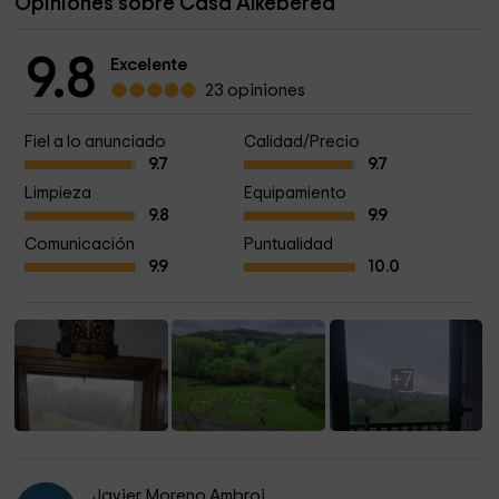
Opiniones sobre Casa Alkeberea
9.8
Excelente
23 opiniones
Fiel a lo anunciado
Calidad/Precio
9.7
9.7
Limpieza
Equipamiento
9.8
9.9
Comunicación
Puntualidad
9.9
10.0
+7
Javier Moreno Ambroj