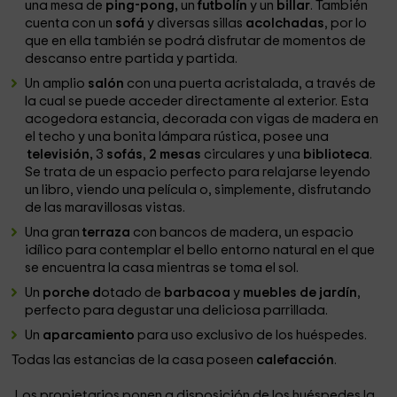
una mesa de
ping-pong,
un
futbolín
y un
billar
. También
cuenta con un
sofá
y diversas sillas
acolchadas
,
por lo
que en ella también se podrá disfrutar de momentos de
descanso entre partida y partida.
Un amplio
salón
con una puerta acristalada, a través de
la cual se puede acceder directamente al exterior. Esta
acogedora estancia, decorada con vigas de madera en
el techo y una bonita lámpara rústica, posee una
televisión,
3
sofás
,
2 mesas
circulares y una
biblioteca
.
Se trata de un espacio perfecto para relajarse leyendo
un libro, viendo una película o, simplemente, disfrutando
de las maravillosas vistas.
Una gran
terraza
con bancos de madera, un espacio
idílico para contemplar el bello entorno natural en el que
se encuentra la casa mientras se toma el sol.
Un
porche d
otado de
barbacoa
y
muebles de jardín
,
perfecto para degustar una deliciosa parrillada.
Un
aparcamiento
para uso exclusivo de los huéspedes.
Todas las estancias de la casa poseen
calefacción
.
Los propietarios ponen a disposición de los huéspedes la