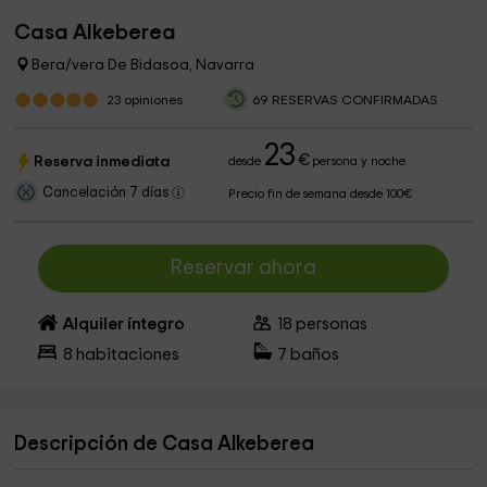
Casa Alkeberea
Bera/vera De Bidasoa, Navarra
23
opiniones
69 RESERVAS CONFIRMADAS
23
€
Reserva inmediata
desde
persona y noche
Cancelación 7 días
Precio fin de semana desde 100€
Reservar ahora
Alquiler íntegro
18
personas
8
habitaciones
7
baños
Descripción de Casa Alkeberea