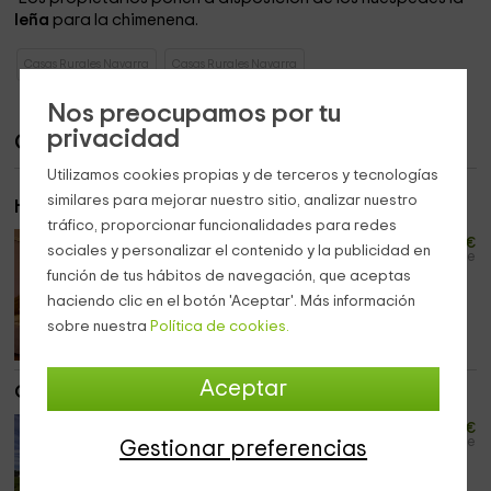
leña
para la chimenena.
Casas Rurales Navarra
Casas Rurales Navarra
Nos preocupamos por tu
privacidad
Casas
Utilizamos cookies propias y de terceros y tecnologías
similares para mejorar nuestro sitio, analizar nuestro
Habitación doble
tráfico, proporcionar funcionalidades para redes
30
desde
€
sociales y personalizar el contenido y la publicidad en
persona y noche
función de tus hábitos de navegación, que aceptas
Máximo 2 huéspedes
haciendo clic en el botón 'Aceptar'. Más información
8 casas
sobre nuestra
Política de cookies.
Aceptar
Casa Completa
24
desde
€
persona y noche
Gestionar preferencias
Máximo 18 huéspedes