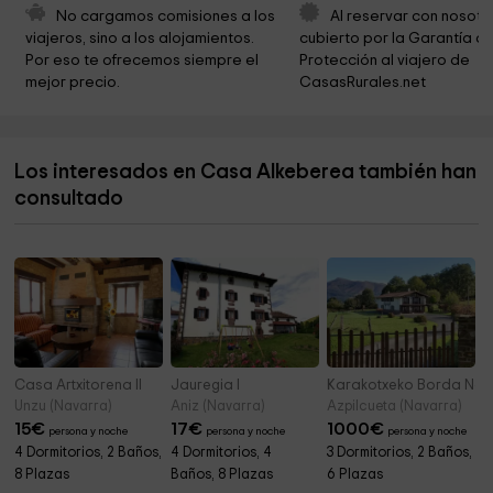
Monolito homenaje Cuerpo de Carabineros de
4,0 km
No cargamos comisiones a los 
Al reservar con nosotr
España (Guardia Civil)
viajeros, sino a los alojamientos. 
cubierto por la Garantía de
Por eso te ofrecemos siempre el 
Protección al viajero de 
San Martin Eliza
4,1 km
mejor precio.
CasasRurales.net
Ermita de Endarlatsa
4,1 km
Ayuntamiento de Lesaka
4,2 km
Los interesados en Casa Alkeberea también han
BUATXABAL! Basque clothing co.
4,2 km
consultado
Labiaga
4,3 km
Casa Artxitorena II
Jauregia I
Karakotxeko Borda Nor
Unzu (Navarra)
Aniz (Navarra)
Azpilcueta (Navarra)
15
€
17
€
1000
€
persona y noche
persona y noche
persona y noche
4 Dormitorios, 2 Baños,
4 Dormitorios, 4
3 Dormitorios, 2 Baños,
8 Plazas
Baños, 8 Plazas
6 Plazas