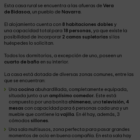
Esta casa rural se encuentra a las afueras de
Vera
de Bidasoa
, un pueblo de
Navarra
.
El alojamiento cuenta con
8 habitaciones dobles
y
una capacidad total para
18 personas
, ya que existe la
posibilidad de incorporar
2 camas supletorias
si los
huéspedes lo solicitan.
Todos los dormitorios, a excepción de uno, poseen un
cuarto de baño
en su interior.
La casa está dotada de diversas zonas comunes, entre las
que se encuentran:
Una
cocina
abuhardillada, completamente equipada,
situada junto a un
amplísimo comedor.
Este está
compuesto por una bonita
chimenea
, una
televisión,
4
mesas
con capacidad para 6 personas cada una y un
mueble que contiene la
vajilla
. En él hay, además, 3
cómodos
sillones
.
Una sala multisusos, zona perfecta para pasar grandes
momentos de ocio en buena compañía. En esta sala hay