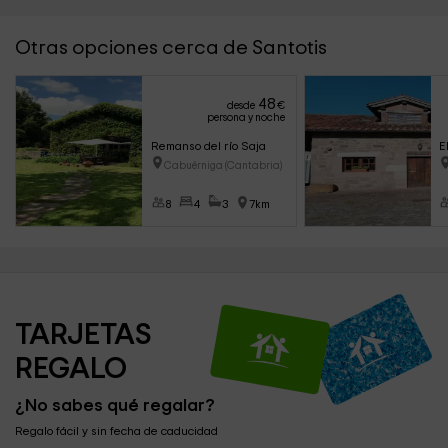
Otras opciones cerca de Santotis
48
desde
€
persona y noche
Remanso del río Saja
E
Cabuérniga (Cantabria)
8
4
3
7km
TARJETAS 
REGALO
¿No sabes qué regalar?
Regalo fácil y sin fecha de caducidad