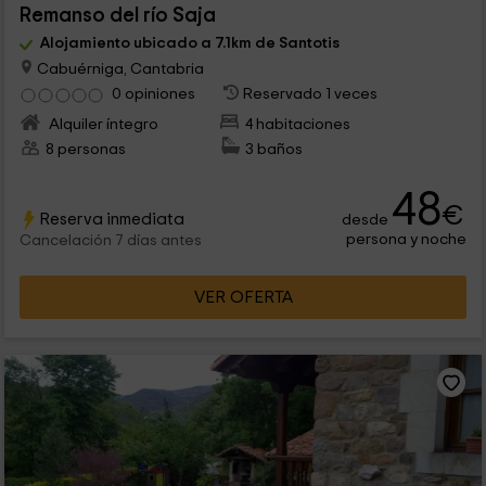
Remanso del río Saja
Alojamiento ubicado a 7.1km de Santotis
Cabuérniga, Cantabria
0 opiniones
Reservado 1 veces
Alquiler íntegro
4 habitaciones
8 personas
3 baños
48
€
Reserva inmediata
desde
persona y noche
Cancelación 7 días antes
VER OFERTA