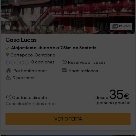
19 Fotos
Casa Lucas
Alojamiento ubicado a 7.6km de Santotis
Correpoco, Cantabria
0 opiniones
Reservado 1 veces
Por habitaciones
4 habitaciones
9 personas
35
€
desde
Contacto directo
persona y noche
Cancelación 7 días antes
VER OFERTA