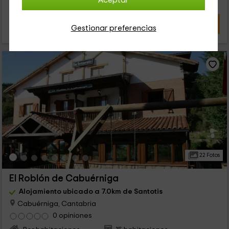
Aceptar
VER OFERTA
Gestionar preferencias
22 Fotos
El Roblón de Cabuérniga
Alojamiento ubicado a 7.0km de Santotis
Cabuérniga, Cantabria
0 opiniones