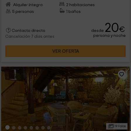
Alquiler íntegro
2 habitaciones
5 personas
1 baños
20
€
desde
Contacto directo
persona y noche
Cancelación 7 días antes
VER OFERTA
19 Fotos