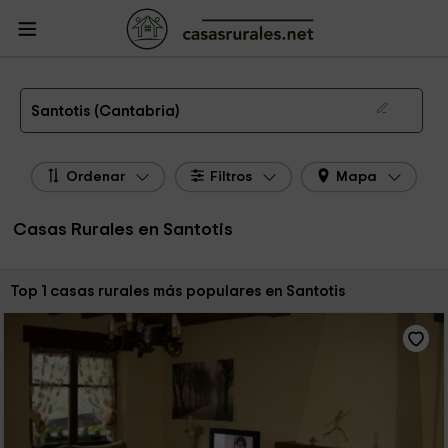
CasasRurales.net
Casas Rurales
Casas Rurales Cantabria
Casas Rurales
Santotis
Las 1 mejores casas rurales en Santotis de 2026
Santotis (Cantabria)
Ordenar
Filtros
Mapa
Casas Rurales en Santotis
Ordenar por:
Top 1 casas rurales más populares en Santotis