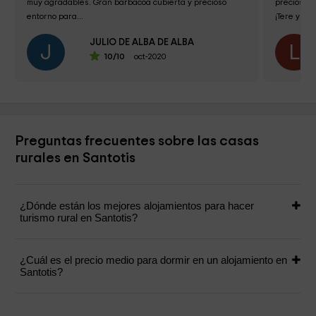
muy agradables. Gran barbacoa cubierta y precioso 
precioso y
entorno para...
¡Tere y Jos
JULIO DE ALBA DE ALBA
J
L
10
/10
oct-2020
Preguntas frecuentes sobre las casas
rurales en Santotis
¿Dónde están los mejores alojamientos para hacer
turismo rural en Santotis?
¿Cuál es el precio medio para dormir en un alojamiento en
Santotis?