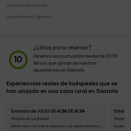
Casas Rurales Torices
Casas Rurales Cahecho
¿Listos para reservar?
¡Tenemos una puntuación media de
10
/10!
10
Mira lo que opinan de nuestros
alojamientos en Santotis
Experiencias reales de huéspedes que se
han alojado en una casa rural en Santotis
Estancia de JULIO DE ALBA DE ALBA
Estanci
Alojado en La Basna
Alojado 
Bonita casa. Con todo lo necesario. Los dueños atentos y 
Expléndida