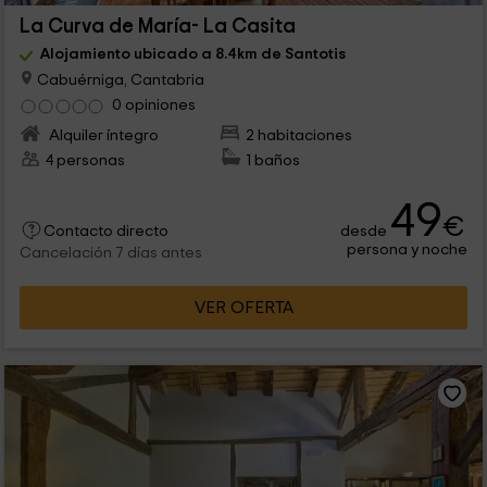
La Curva de María- La Casita
Alojamiento ubicado a 8.4km de Santotis
Cabuérniga, Cantabria
0 opiniones
Alquiler íntegro
2 habitaciones
4 personas
1 baños
49
€
desde
Contacto directo
persona y noche
Cancelación 7 días antes
VER OFERTA