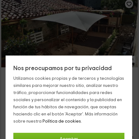
26 Fotos
Nos preocupamos por tu privacidad
Apartamentos San Antonio de Garabandal
Utilizamos cookies propias y de terceros y tecnologías
Alojamiento ubicado a 6.4km de Santotis
similares para mejorar nuestro sitio, analizar nuestro
San Sebastian De Garabandal, Cantabria
tráfico, proporcionar funcionalidades para redes
0 opiniones
sociales y personalizar el contenido y la publicidad en
Alquiler íntegro
4 habitaciones
función de tus hábitos de navegación, que aceptas
12 personas
3 baños
haciendo clic en el botón 'Aceptar'. Más información
sobre nuestra
Política de cookies.
24
€
Reserva inmediata
desde
persona y noche
Cancelación 7 días antes