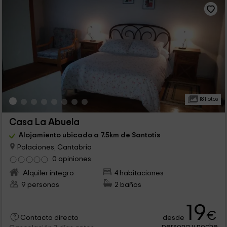
18 Fotos
Casa La Abuela
Alojamiento ubicado a 7.5km de Santotis
Polaciones, Cantabria
0 opiniones
Alquiler íntegro
4 habitaciones
9 personas
2 baños
19
€
desde
Contacto directo
persona y noche