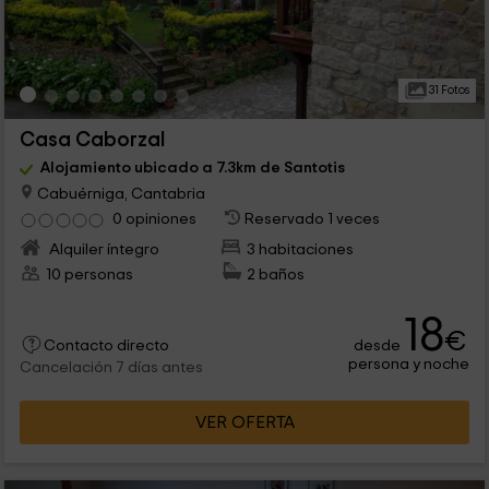
31 Fotos
Casa Caborzal
Alojamiento ubicado a 7.3km de Santotis
Cabuérniga, Cantabria
0 opiniones
Reservado 1 veces
Alquiler íntegro
3 habitaciones
10 personas
2 baños
18
€
desde
Contacto directo
persona y noche
Cancelación 7 días antes
VER OFERTA