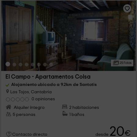
25 Fotos
El Campo - Apartamentos Colsa
Alojamiento ubicado a 9.2km de Santotis
Los Tojos, Cantabria
0 opiniones
Alquiler íntegro
2 habitaciones
5 personas
1 baños
20
€
desde
Contacto directo