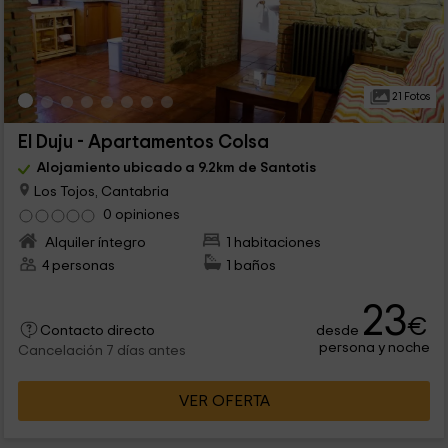
21 Fotos
El Duju - Apartamentos Colsa
Alojamiento ubicado a 9.2km de Santotis
Los Tojos, Cantabria
0 opiniones
Alquiler íntegro
1 habitaciones
4 personas
1 baños
23
€
desde
Contacto directo
persona y noche
Cancelación 7 días antes
VER OFERTA