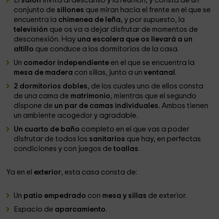
El
salón
invita al descanso y la reunión, y consta de un
conjunto de
sillones
que miran hacia el frente en el que se
encuentra la
chimenea de leña,
y por supuesto, la
televisión
que os va a dejar disfrutar de momentos de
desconexión. Hay
una escalera que os llevará a un
altillo
que conduce a los dormitorios de la casa.
Un
comedor independiente
en el que se encuentra la
mesa de madera
con sillas, junto a un
ventanal
.
2 dormitorios dobles
, de los cuales uno de ellos consta
de una cama de
matrimonio
, mientras que el segundo
dispone de
un par de camas individuales.
Ambos tienen
un ambiente acogedor y agradable.
Un cuarto de baño
completo en el que vas a poder
disfrutar de todos los
sanitarios
que hay, en perfectas
condiciones y con juegos de
toallas
.
Ya en el
exterior
, esta casa consta de:
Un
patio empedrado
con
mesa y sillas
de exterior.
Espacio de
aparcamiento
.