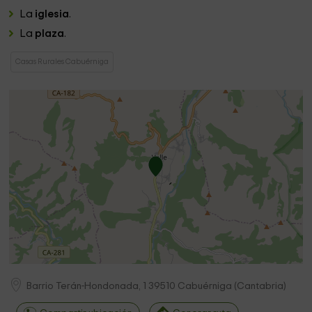
La
iglesia
.
La
plaza
.
Casas Rurales Cabuérniga
Barrio Terán-Hondonada, 1
39510
Cabuérniga
(
Cantabria
)