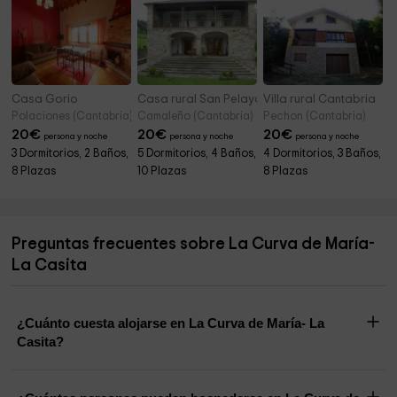
Casa Gorio
Casa rural San Pelayo
Villa rural Cantabria
Polaciones (Cantabria)
Camaleño (Cantabria)
Pechon (Cantabria)
20
€
20
€
20
€
persona y noche
persona y noche
persona y noche
3 Dormitorios, 2 Baños,
5 Dormitorios, 4 Baños,
4 Dormitorios, 3 Baños,
8 Plazas
10 Plazas
8 Plazas
Preguntas frecuentes sobre La Curva de María-
La Casita
¿Cuánto cuesta alojarse en La Curva de María- La
Casita?