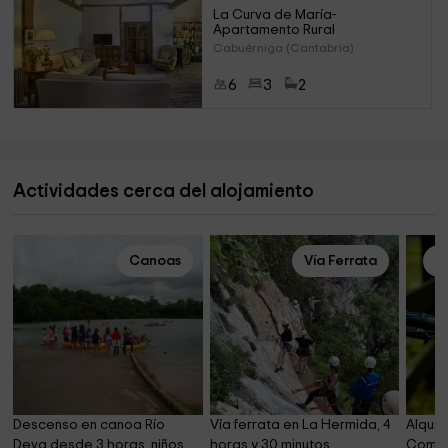
La Curva de María- 
Apartamento Rural
Cabuérniga (Cantabria)
6
3
2
Actividades cerca del alojamiento
Canoas
Vía Ferrata
Al
Descenso en canoa Río 
Vía ferrata en La Hermida, 4 
Alquil
Deva desde 3 horas, niños
horas y 30 minutos
Comill