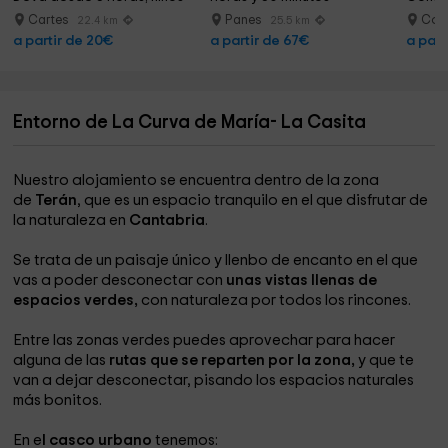
Cartes
Panes
Comi
22.4 km
25.5 km
a partir de 20€
a partir de 67€
a part
Entorno de La Curva de María- La Casita
Nuestro alojamiento se encuentra dentro de la zona
de
Terán
, que es un espacio tranquilo en el que disfrutar de
la naturaleza en
Cantabria
.
Se trata de un paisaje único y llenbo de encanto en el que
vas a poder desconectar con
unas vistas llenas de
espacios verdes,
con naturaleza por todos los rincones.
Entre las zonas verdes puedes aprovechar para hacer
alguna de las
rutas que se reparten por la zona,
y que te
van a dejar desconectar, pisando los espacios naturales
más bonitos.
En e
l casco urbano
tenemos: