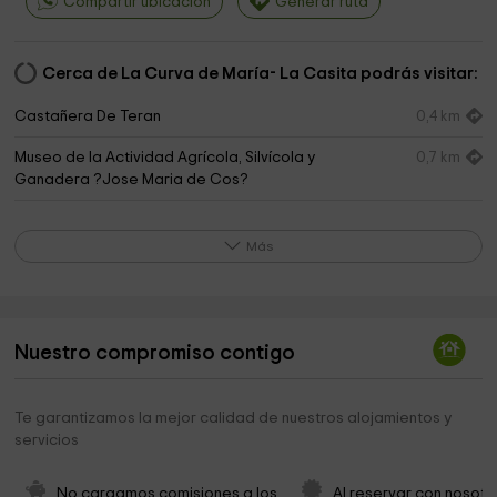
Compartir ubicación
Generar ruta
Cerca de La Curva de María- La Casita podrás visitar:
Castañera De Teran
0,4 km
Museo de la Actividad Agrícola, Silvícola y
0,7 km
Ganadera ?Jose Maria de Cos?
Ayuntamiento de Cabuérniga
0,8 km
Más
Barcena Mayor
0,9 km
Río Saja
2,3 km
Ermita de San Fructuoso
2,8 km
Nuestro compromiso contigo
Iglesia de San Sebastián
3,0 km
Te garantizamos la mejor calidad de nuestros alojamientos y
Ermita de San Antonio
3,7 km
servicios
Cascadas de Lamiña
4,2 km
No cargamos comisiones a los 
Al reservar con nosotr