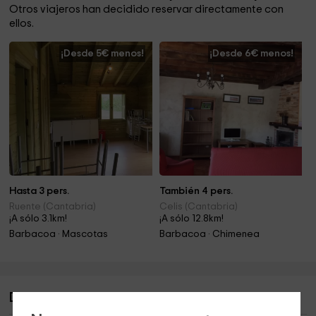
Otros viajeros han decidido reservar directamente con
ellos.
¡Desde 5€ menos!
¡Desde 6€ menos!
Hasta 3 pers.
También 4 pers.
Ruente (Cantabria)
Celis (Cantabria)
¡A sólo 3.1km!
¡A sólo 12.8km!
Barbacoa · Mascotas
Barbacoa · Chimenea
Descripción de La Curva de María- La Casita