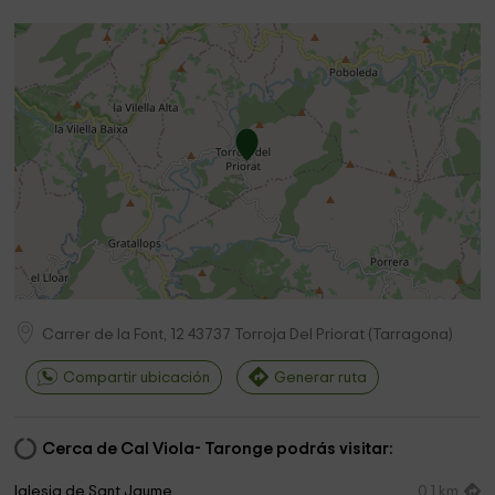
Carrer de la Font, 12
43737
Torroja Del Priorat
(
Tarragona
)
Compartir ubicación
Generar ruta
Cerca de Cal Viola- Taronge podrás visitar:
Iglesia de Sant Jaume
0,1 km