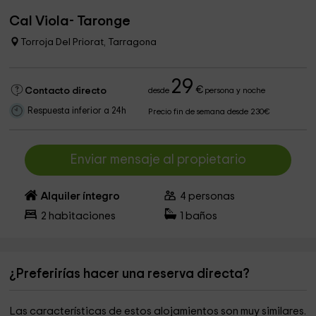
Cal Viola- Taronge
Torroja Del Priorat, Tarragona
29
€
Contacto directo
desde
persona y noche
Respuesta inferior a 24h
Precio fin de semana desde 230€
Enviar mensaje al propietario
Alquiler íntegro
4
personas
2
habitaciones
1
baños
¿Preferirías hacer una reserva directa?
Las características de estos alojamientos son muy similares.