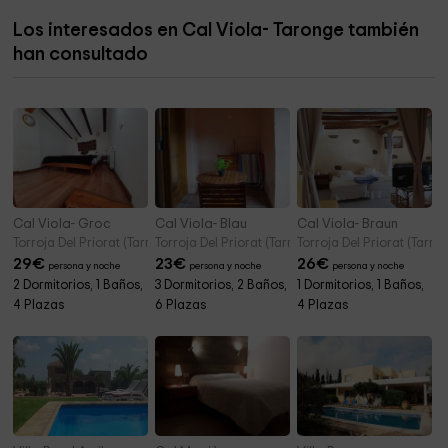
Los interesados en Cal Viola- Taronge también
Ermita de Sant Antoni
4,9 km
han consultado
St. Antoni , Ermita
4,9 km
Cal Viola- Groc
Cal Viola- Blau
Cal Viola- Braun
Torroja Del Priorat (Tarragona)
Torroja Del Priorat (Tarragona)
Torroja Del Priorat (Tarra
29
€
23
€
26
€
persona y noche
persona y noche
persona y noche
2 Dormitorios, 1 Baños,
3 Dormitorios, 2 Baños,
1 Dormitorios, 1 Baños,
4 Plazas
6 Plazas
4 Plazas