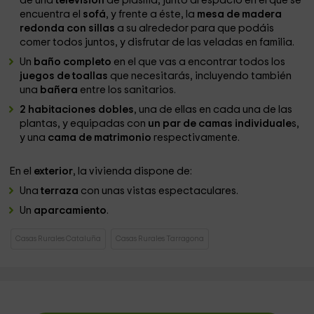
de una
televisión
de plasma, junto al espacio en el que se
encuentra el
sofá
, y frente a éste, la
mesa de madera
redonda con sillas
a su alrededor para que podáis
comer todos juntos, y disfrutar de las veladas en familia.
Un
baño completo
en el que vas a encontrar todos los
juegos de toallas
que necesitarás, incluyendo también
una
bañera
entre los sanitarios.
2 habitaciones dobles
, una de ellas en cada una de las
plantas, y equipadas con
un par de camas individuale
s,
y una
cama de matrimonio
respectivamente.
En el
exterior
, la vivienda dispone de:
Una
terraza
con unas vistas espectaculares.
Un
aparcamiento
.
Casas Rurales Cataluña
Casas Rurales Tarragona