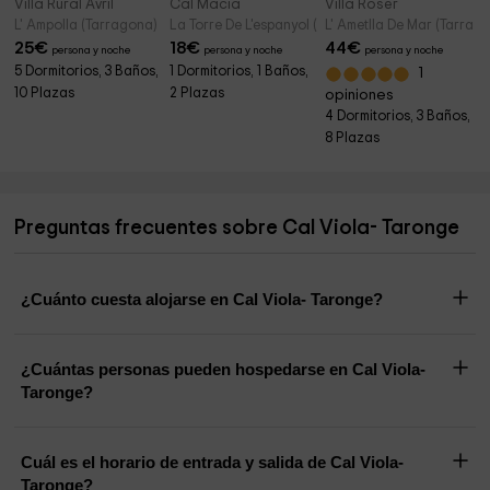
Villa Rural Avril
Cal Macià
Villa Roser
L' Ampolla (Tarragona)
La Torre De L'espanyol (Tarragona)
L' Ametlla De Mar (Tarrag
25
€
18
€
44
€
persona y noche
persona y noche
persona y noche
5 Dormitorios, 3 Baños,
1 Dormitorios, 1 Baños,
1
10 Plazas
2 Plazas
opiniones
4 Dormitorios, 3 Baños,
8 Plazas
Preguntas frecuentes sobre Cal Viola- Taronge
¿Cuánto cuesta alojarse en Cal Viola- Taronge?
¿Cuántas personas pueden hospedarse en Cal Viola-
Taronge?
Cuál es el horario de entrada y salida de Cal Viola-
Taronge?