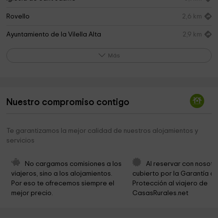
Rovello
2,6 km
Ayuntamiento de la Vilella Alta
2,9 km
Riu Siurana i Planes del Priorat
2,9 km
Más
Cementerio de Poboleda
3,3 km
Ayuntamiento de Gratallops
3,5 km
Nuestro compromiso contigo
Ayuntamiento de Poboleda
3,6 km
Parròquia de Sant Pere
3,6 km
Te garantizamos la mejor calidad de nuestros alojamientos y
servicios
Iglesia de la Mare de Déu de la Merçè
4,0 km
Parròquia Sant Joan Baptista
4,3 km
No cargamos comisiones a los 
Al reservar con nosotr
viajeros, sino a los alojamientos. 
cubierto por la Garantía de
Cementerio
4,3 km
Por eso te ofrecemos siempre el 
Protección al viajero de 
mejor precio.
CasasRurales.net
Iglesia de Sant Joan Evangelista
4,5 km
Ayuntamiento de Porrera
4,6 km