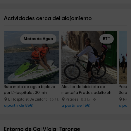
Actividades cerca del alojamiento
Motos de Agua
BTT
Ruta moto de agua biplaza 
Alquiler de bicicleta de 
Paseo 
por L'Hospitalet 30 min
montaña Prades adulto 5h
Salou 
L' Hospitalet De L'infant
Prades
Riu
26.7 km
18.2 km
a partir de 85€
a partir de 15€
a part
Entorno de Cal Viola- Taronge