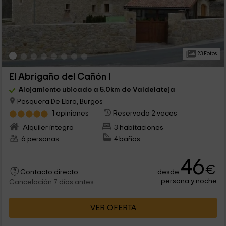
23 Fotos
El Abrigaño del Cañón I
Alojamiento ubicado a 5.0km de Valdelateja
Pesquera De Ebro, Burgos
1 opiniones
Reservado 2 veces
Alquiler íntegro
3 habitaciones
6 personas
4 baños
46
€
desde
Contacto directo
persona y noche
Cancelación 7 días antes
VER OFERTA