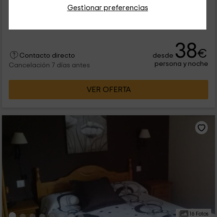
Gestionar preferencias
Alquiler íntegro
5 habitaciones
10 personas
6 baños
38
€
desde
Contacto directo
persona y noche
Cancelación 7 días antes
VER OFERTA
16 Fotos