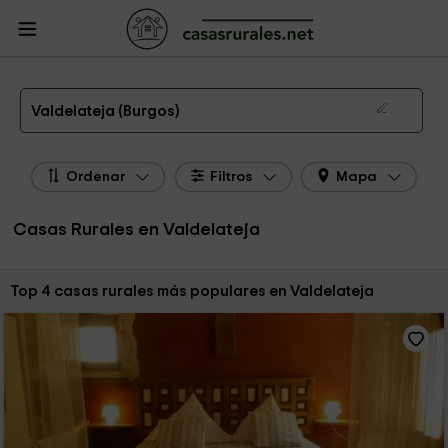
CasasRurales.net
Casas Rurales
Casas Rurales Castilla y León
Casas
Rurales Burgos
Casas Rurales Valdelateja
Las 4 mejores casas rurales en Valdelateja de 2026
Valdelateja (Burgos)
Ordenar
Filtros
Mapa
Casas Rurales en Valdelateja
Ordenar por:
Top 4 casas rurales más populares en Valdelateja