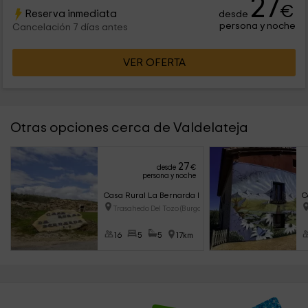
27
€
Reserva inmediata
desde
persona y noche
Cancelación 7 días antes
VER OFERTA
Otras opciones cerca de Valdelateja
27
desde
€
persona y noche
Casa Rural La Bernarda I
C
Trasahedo Del Tozo (Burgos)
16
5
5
17km