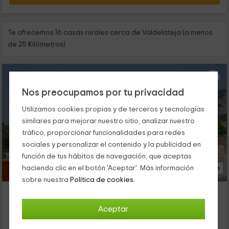
Te ofrecemos 16 casas rurales cerca de Valdelateja (a menos
de 25 Kilómetros)
Nos preocupamos por tu privacidad
Utilizamos cookies propias y de terceros y tecnologías
similares para mejorar nuestro sitio, analizar nuestro
tráfico, proporcionar funcionalidades para redes
sociales y personalizar el contenido y la publicidad en
función de tus hábitos de navegación, que aceptas
haciendo clic en el botón 'Aceptar'. Más información
18 Fotos
sobre nuestra
Política de cookies.
El Abrigaño del Cañón II
Alojamiento ubicado a 3.5km de Valdelateja
Aceptar
Pesquera De Ebro, Burgos
1 opiniones
Reservado 3 veces