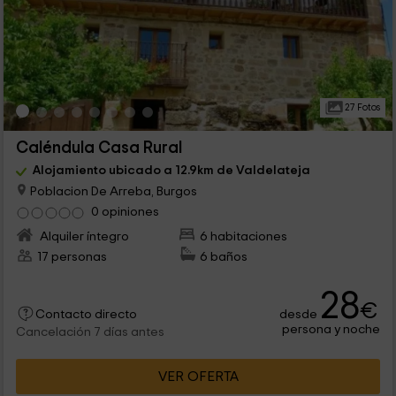
27 Fotos
Caléndula Casa Rural
Alojamiento ubicado a 12.9km de Valdelateja
Poblacion De Arreba, Burgos
0 opiniones
Alquiler íntegro
6 habitaciones
17 personas
6 baños
28
€
desde
Contacto directo
persona y noche
Cancelación 7 días antes
VER OFERTA