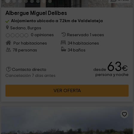
Albergue Miguel Delibes
Alojamiento ubicado a 7.2km de Valdelateja
Sedano, Burgos
0 opiniones
Reservado 1 veces
Por habitaciones
34 habitaciones
78 personas
34 baños
63
€
desde
Contacto directo
persona y noche
Cancelación 7 días antes
VER OFERTA