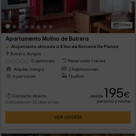
11 Fotos
Apartamento Molino de Butrera
Alojamiento ubicado a 8.1km de Barcena De Pienza
Butrera, Burgos
0 opiniones
Reservado 1 veces
Alquiler íntegro
2 habitaciones
6 personas
1 baños
195
€
desde
Contacto directo
persona y noche
Cancelación 30 días antes
VER OFERTA