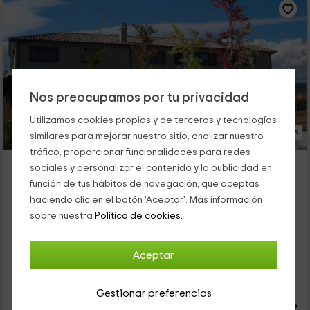
Nos preocupamos por tu privacidad
Utilizamos cookies propias y de terceros y tecnologías
46 Fotos
similares para mejorar nuestro sitio, analizar nuestro
tráfico, proporcionar funcionalidades para redes
Punto y Aparte
sociales y personalizar el contenido y la publicidad en
Alojamiento ubicado a 6.2km de Barcena De Pienza
función de tus hábitos de navegación, que aceptas
Bocos, Burgos
haciendo clic en el botón 'Aceptar'. Más información
0 opiniones
sobre nuestra
Política de cookies.
Por habitaciones
5 habitaciones
11 personas
5 baños
Aceptar
26
€
Gestionar preferencias
desde
Contacto directo
persona y noche
Cancelación 30 días antes