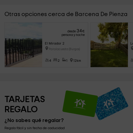
Otras opciones cerca de Barcena De Pienza
34
desde
€
persona y noche
El Mirador 2
L
Paralacuesta (Burgos)
4
2
1
12km
TARJETAS 
REGALO
¿No sabes qué regalar?
Regalo fácil y sin fecha de caducidad