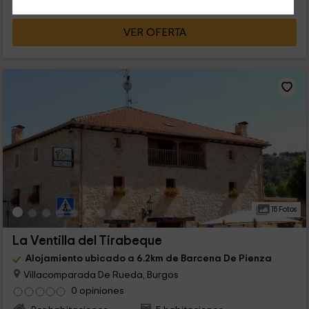
VER OFERTA
15 Fotos
La Ventilla del Tirabeque
Alojamiento ubicado a 6.2km de Barcena De Pienza
Villacomparada De Rueda, Burgos
0 opiniones