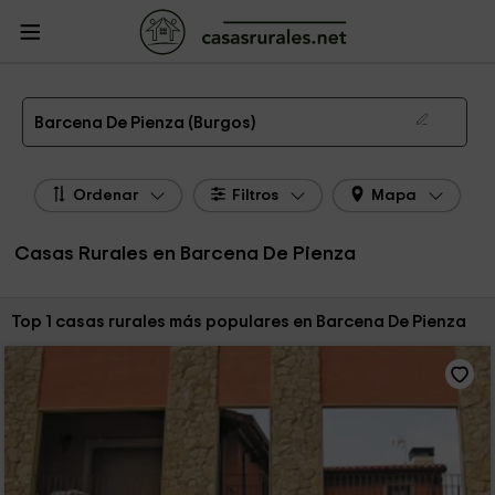
CasasRurales.net
Casas Rurales
Casas Rurales Castilla y León
Casas
Rurales Burgos
Casas Rurales Barcena De Pienza
Las 1 mejores casas rurales en Barcena De Pienza de 2026
Barcena De Pienza (Burgos)
Ordenar
Filtros
Mapa
Casas Rurales en Barcena De Pienza
Ordenar por:
Top 1 casas rurales más populares en Barcena De Pienza