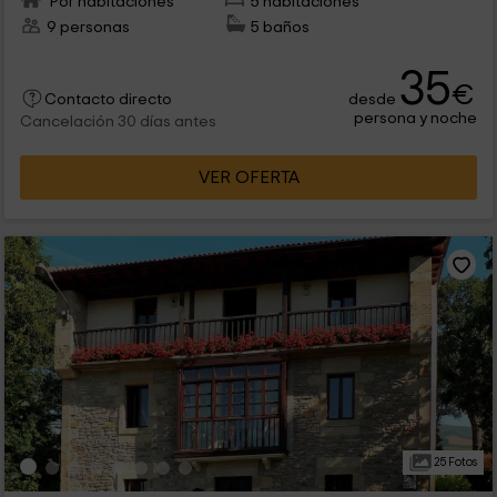
Por habitaciones
5 habitaciones
9 personas
5 baños
35
€
desde
Contacto directo
persona y noche
Cancelación 30 días antes
VER OFERTA
25 Fotos