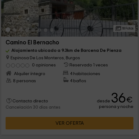
18 Fotos
Camino El Bernacho
Alojamiento ubicado a 9.3km de Barcena De Pienza
Espinosa De Los Monteros, Burgos
0 opiniones
Reservado 1 veces
Alquiler íntegro
4 habitaciones
8 personas
4 baños
36
€
desde
Contacto directo
persona y noche
Cancelación 30 días antes
VER OFERTA