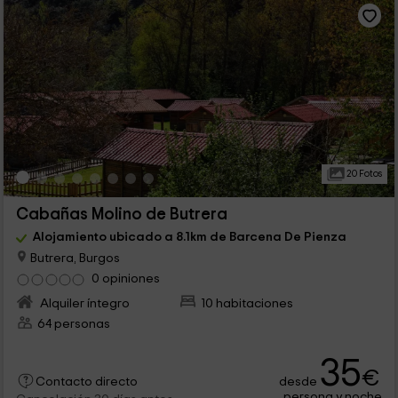
20 Fotos
Cabañas Molino de Butrera
Alojamiento ubicado a 8.1km de Barcena De Pienza
Butrera, Burgos
0 opiniones
Alquiler íntegro
10 habitaciones
64 personas
35
€
desde
Contacto directo
persona y noche