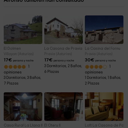
Alfonso también han consultado
Parroquia De San Salvador
6,0 km
El Dolmen
La Casona de Pravia II
La Casina del Fornu
Villayon (Asturias)
Pravia (Asturias)
Pravia (Asturias)
17
€
17
€
30
€
persona y noche
persona y noche
persona y noche
3 Dormitorios, 2 Baños,
1
1
6 Plazas
opiniones
opiniones
3 Dormitorios, 3 Baños,
1 Dormitorios, 1 Baños,
7 Plazas
2 Plazas
Casa Rural La Llana II
El Oteru II
Loft La Casona de Palu