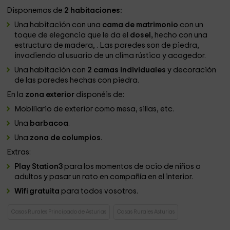
Disponemos de
2 habitaciones:
Una habitación con una
cama de matrimonio
con un
toque de elegancia que le da el
dosel,
hecho con una
estructura de madera, . Las paredes son de piedra,
invadiendo al usuario de un clima rústico y acogedor.
Una habitación con
2 camas individuales
y decoración
de las paredes hechas con piedra.
En la
zona exterior
disponéis de:
Mobiliario de exterior como mesa, sillas, etc.
Una
barbacoa
.
Una
zona de columpios
.
Extras:
Play Station3
para los momentos de ocio de niños o
adultos y pasar un rato en compañía en el interior.
Wifi gratuita
para todos vosotros.
Casas Rurales Principado de Asturias
Casas Rurales Asturias