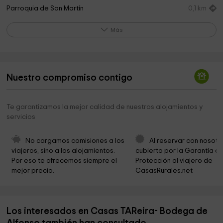
Parroquia de San Martín
0,1 km
Castro De Os Castros
0,2 km
Más
Mills Museum Mazonovo
0,4 km
Museum of Cutlery Taramundi
0,9 km
Nuestro compromiso contigo
Area recreativa Aguillón
1,7 km
Colección etnográfica de Esquios
2,1 km
Te garantizamos la mejor calidad de nuestros alojamientos y
servicios
Mazonovo
3,0 km
Ermita de Santo Domingo
3,0 km
No cargamos comisiones a los 
Al reservar con nosotr
viajeros, sino a los alojamientos. 
cubierto por la Garantía de
Museo Etnografico Os Teixois
3,2 km
Por eso te ofrecemos siempre el 
Protección al viajero de 
mejor precio.
CasasRurales.net
Museo Diocesano De Conforto
4,2 km
Ermita de San Roque
4,3 km
Los interesados en Casas TAReira- Bodega de
Capela de Saldoira
5,9 km