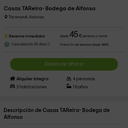
Casas TAReira- Bodega de Alfonso
Taramundi, Asturias
45
€
Reserva inmediata
desde
persona y noche
Cancelación 30 días
Precio fin de semana desde 380€
Reservar ahora
Alquiler íntegro
4
personas
2
habitaciones
1
baños
Descripción de Casas TAReira- Bodega de
Alfonso