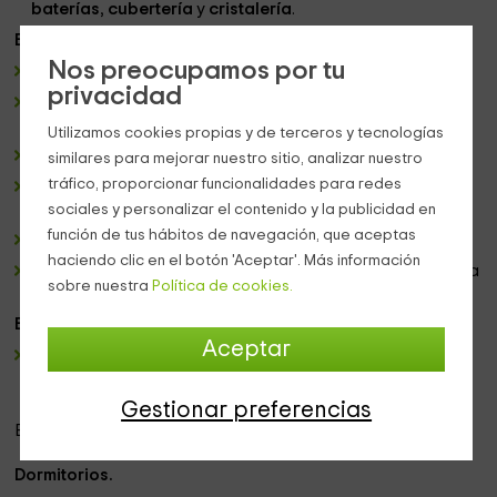
baterías
,
cubertería
y
cristalería
.
El salón comedor.
Nos preocupamos por tu
Esta estancia se encuentra adherida a la cocina.
privacidad
Tiene una
chimenea de piedra
para calentar la casa
sobre todo cuando más frío haga.
Utilizamos cookies propias y de terceros y tecnologías
Un bonito sillón blanco para 4 personas.
similares para mejorar nuestro sitio, analizar nuestro
tráfico, proporcionar funcionalidades para redes
Una mesa de madera con sillas para sentaros a comer
tranquilamente.
sociales y personalizar el contenido y la publicidad en
función de tus hábitos de navegación, que aceptas
Televisión de plasma
.
haciendo clic en el botón 'Aceptar'. Más información
Las
paredes
de esta estancia son de
piedra,
lo que le da
sobre nuestra
Política de cookies.
un toque rústico.
El cuarto de baño.
Aceptar
Un lugar de
diseño:
mampara transparente, grifo de
ducha en color gris metalizado y un mueble en tonos
rojos.
Gestionar preferencias
En la
segunda planta
se encuentran:
Dormitorios.