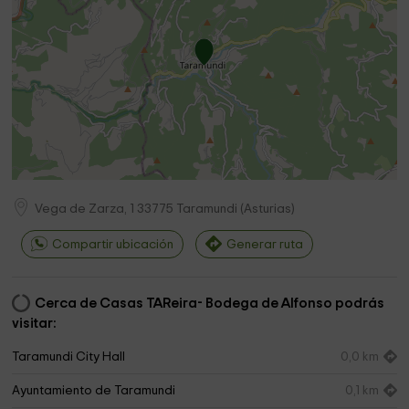
Vega de Zarza, 1
33775
Taramundi
(
Asturias
)
Compartir ubicación
Generar ruta
Cerca de Casas TAReira- Bodega de Alfonso podrás
visitar:
Taramundi City Hall
0,0 km
Ayuntamiento de Taramundi
0,1 km