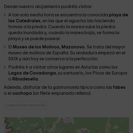
Desde nuestro alojamiento podréis visitar:
A tan solo media hora se encuentra la conocida
playa de
las Catedrales,
en las que el agua ha ido haciendo
formas a la piedra. Cuando la marea sube la piedra
queda inundada y, cuando la marea baja, se forma la
playa y se puede pasear.
El
Museo de los Molinos, Mazonovo.
Se trata del mayor
museo de molinos de España. Su andadura empezó en el
SXIX y aún hoy se conserva a la perfección.
Podréis ir a visitar otros lugares en Asturias como los
Lagos de Covadonga
, su santuario, los Picos de Europa
o
Ribadesella
.
Además, disfrutar de la gastronomía típica como las
fabes
o el
cachopo
(un filete empanado relleno).
Casas Rurales Taramundi