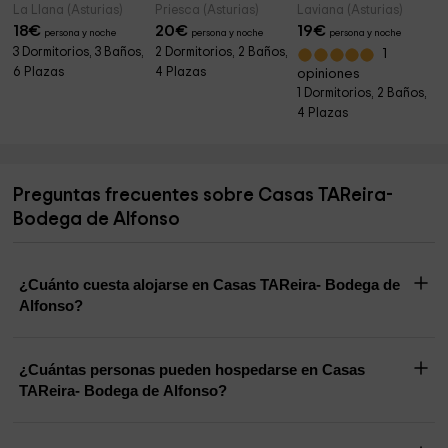
La Llana (Asturias)
Priesca (Asturias)
Laviana (Asturias)
18
€
20
€
19
€
persona y noche
persona y noche
persona y noche
3 Dormitorios, 3 Baños,
2 Dormitorios, 2 Baños,
1
6 Plazas
4 Plazas
opiniones
1 Dormitorios, 2 Baños,
4 Plazas
Preguntas frecuentes sobre Casas TAReira-
Bodega de Alfonso
¿Cuánto cuesta alojarse en Casas TAReira- Bodega de
Alfonso?
¿Cuántas personas pueden hospedarse en Casas
TAReira- Bodega de Alfonso?