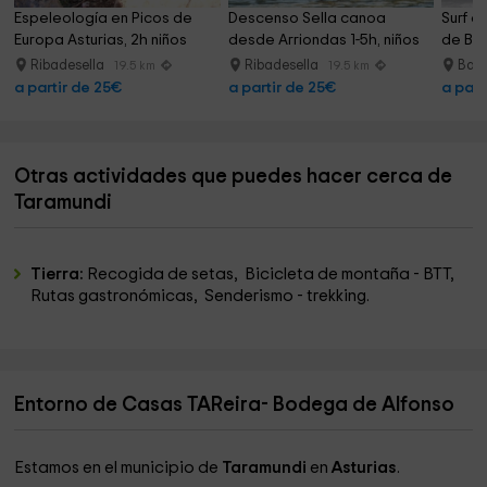
Espeleología en Picos de 
Descenso Sella canoa 
Surf de
Europa Asturias, 2h niños
desde Arriondas 1-5h, niños
de Bar
Ribadesella
Ribadesella
Barr
19.5 km
19.5 km
a partir de 25€
a partir de 25€
a part
Otras actividades que puedes hacer cerca de
Taramundi
Tierra:
Recogida de setas, Bicicleta de montaña - BTT,
Rutas gastronómicas, Senderismo - trekking.
Entorno de Casas TAReira- Bodega de Alfonso
Estamos en el municipio de
Taramundi
en
Asturias
.