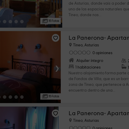
de Asturias, donde vais a poder 
uno de los espacios naturales qu
Tineo, donde nos...
15 Fotos
La Panerona- Aparta
Tineo, Asturias
0 opiniones
Alquiler íntegro
›
1 habitaciones
Nuestro alojamiento forma parte 
de Fondos de Villa, que es un bar
zona de Tineo, que pertenece a As
encuentra dentro de una...
15 Fotos
La Panerona- Aparta
Tineo, Asturias
0 opiniones