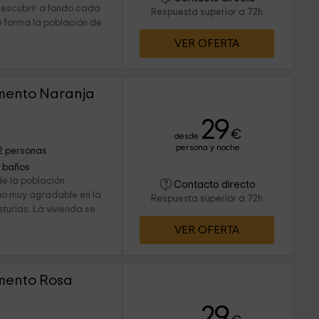
descubrir a fondo cada
Respuesta superior a 72h
e forma la población de
VER OFERTA
mento Naranja
29
€
desde
persona y noche
2 personas
1 baños
de la población
Contacto directo
rio muy agradable en la
Respuesta superior a 72h
turias. La vivienda se
VER OFERTA
mento Rosa
29