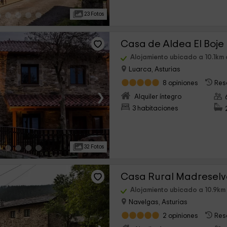
23 Fotos
Casa de Aldea El Boje
Alojamiento ubicado a 10.1km 
Luarca, Asturias
8 opiniones
Res
›
Alquiler íntegro
3 habitaciones
32 Fotos
Casa Rural Madresel
Alojamiento ubicado a 10.9km
Navelgas, Asturias
2 opiniones
Res