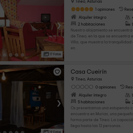
Tineo, Asturias
1 opiniones
Rese
Alquiler íntegro
›
2 habitaciones
Nuestro alojamiento se encuentra
de Tineo, en la que se encuentra 
Villa, que muestra la tranquilida
en...
17 Fotos
Casa Cueirín
Tineo, Asturias
0 opiniones
Res
Alquiler íntegro
›
5 habitaciones
Os presentamos una estupenda ca
encuentra en Murias, una pequeñ
forma parte de Tineo. La capacid
llega hasta las 12 personas....
19 Fotos