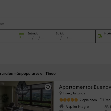
neo
Entrada
Salida
Hué
 rurales más populares en Tineo
Apartamentos Buenavi
Tineo, Asturias
2 opiniones
Res
Alquiler íntegro