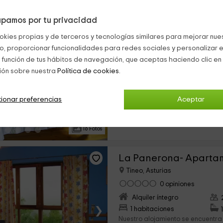
pamos por tu privacidad
Casa La Pintora
okies propias y de terceros y tecnologías similares para mejorar nuest
Tineo, Asturias
co, proporcionar funcionalidades para redes sociales y personalizar e
0 opiniones
 función de tus hábitos de navegación, que aceptas haciendo clic en 
Por habitaciones
ión sobre nuestra
Política de cookies.
›
6 habitaciones
Enclava dentro de los mejores pa
ionar preferencias
Aceptar
la provincia de Asturias, esta cas
alojamiento para disfrutar de una
vacaciones. En...
16 Fotos
La Panerona- Aparta
Tineo, Asturias
0 opiniones
Alquiler íntegro
›
1 habitaciones
Nuestro alojamiento se encuentra 