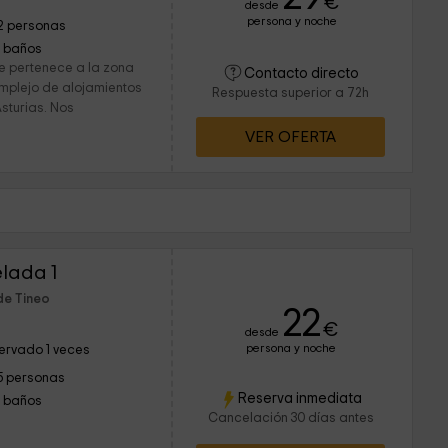
€
desde
persona y noche
2 personas
1 baños
ue pertenece a la zona
Contacto directo
omplejo de alojamientos
Respuesta superior a 72h
sturias. Nos
VER OFERTA
lada 1
de Tineo
22
€
desde
persona y noche
ervado 1 veces
5 personas
Reserva inmediata
1 baños
Cancelación 30 días antes