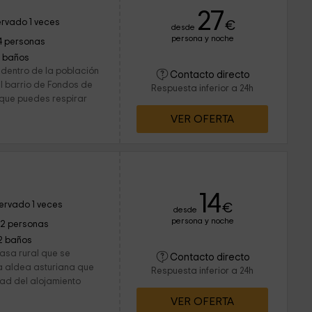
27
rvado 1 veces
€
desde
persona y noche
4 personas
1 baños
 dentro de la población
Contacto directo
el barrio de Fondos de
Respuesta inferior a 24h
d que puedes respirar
VER OFERTA
14
ervado 1 veces
€
desde
persona y noche
12 personas
2 baños
sa rural que se
Contacto directo
a aldea asturiana que
Respuesta inferior a 24h
ad del alojamiento
VER OFERTA