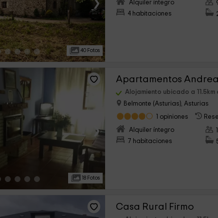
›
Alquiler íntegro
4 habitaciones
40 Fotos
Apartamentos Andre
Alojamiento ubicado a 11.5km 
Belmonte (Asturias), Asturias
1 opiniones
Rese
›
Alquiler íntegro
7 habitaciones
18 Fotos
Casa Rural Firmo