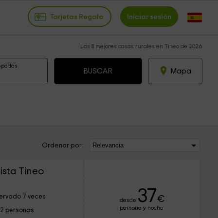
Tarjetas Regalo
Iniciar sesión
Las 8 mejores casas rurales en Tineo de 2026
spedes
Mapa
Ordenar por:
sta Tineo
37
ervado 7 veces
€
desde
persona y noche
12 personas