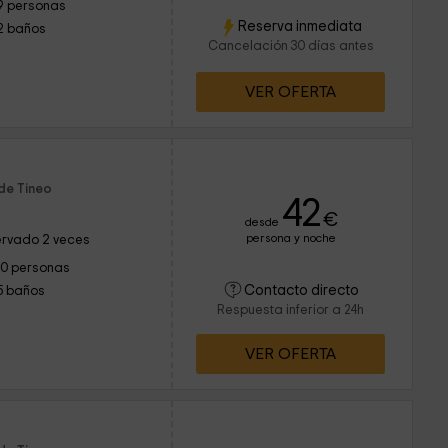
9 personas
Reserva inmediata
2 baños
Cancelación 30 días antes
VER OFERTA
a
de Tineo
42
€
desde
persona y noche
rvado 2 veces
10 personas
Contacto directo
5 baños
Respuesta inferior a 24h
VER OFERTA