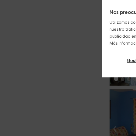
Nos preocu
Utilizamos co
nuestro tráfi
publicidad en
Más informac
‹
Gest
‹