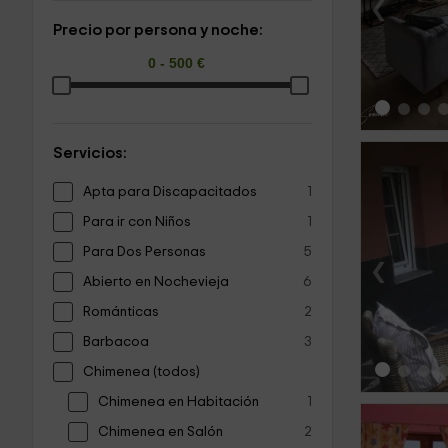
‹
Precio por persona y noche:
Servicios:
Apta para Discapacitados
1
Para ir con Niños
1
Para Dos Personas
5
‹
Abierto en Nochevieja
6
Románticas
2
Barbacoa
3
Chimenea (todos)
Chimenea en Habitación
1
Chimenea en Salón
2