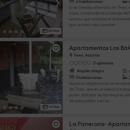
›
6 habitaciones
En el concejo asturiano de Tineo,
casa, construida en el paraje de 
entorno que envuelve el alojamien
que os hará desconectar...
25 Fotos
Apartamentos Los Ba
Tineo, Asturias
0 opiniones
Alquiler íntegro
›
3 habitaciones
Nuestros alojamientos se encuent
de Tineo, que es un espacio tranqu
poder disfrutar de las mejores vis
de este pueblo y en un...
14 Fotos
La Panerona- Aparta