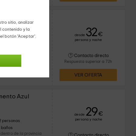
ro sitio, analizar
32
l contenido y la
€
desde
el botón 'Aceptar'.
persona y noche
10 personas
4 baños
rques naturales de toda
Contacto directo
a rural ofrece el mejor
Respuesta superior a 72h
 maravillosa estancia y
VER OFERTA
mento Azul
29
€
desde
persona y noche
2 personas
1 baños
dentro de la provincia
Contacto directo