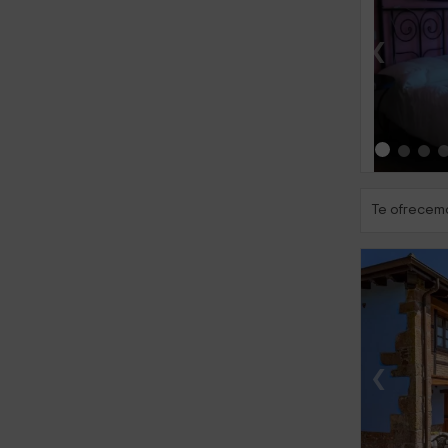
‹
Te ofrecemo
‹