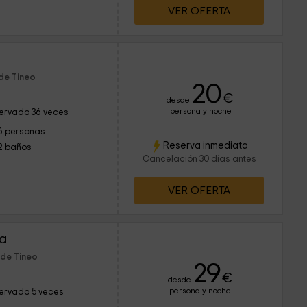
VER OFERTA
de Tineo
20
€
desde
persona y noche
ervado 36 veces
6 personas
Reserva inmediata
2 baños
Cancelación 30 días antes
VER OFERTA
va
 de Tineo
29
€
desde
persona y noche
ervado 5 veces