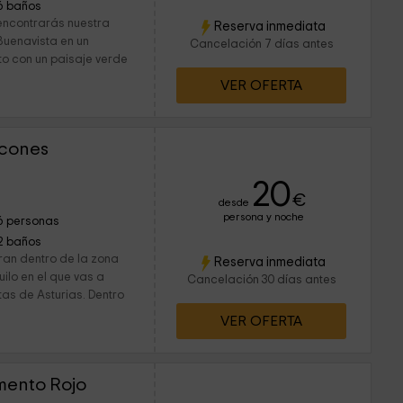
6 baños
 encontrarás nuestra
Reserva inmediata
Buenavista en un
Cancelación 7 días antes
to con un paisaje verde
VER OFERTA
lcones
20
€
desde
persona y noche
6 personas
2 baños
ran dentro de la zona
Reserva inmediata
ilo en el que vas a
Cancelación 30 días antes
tas de Asturias. Dentro
VER OFERTA
mento Rojo