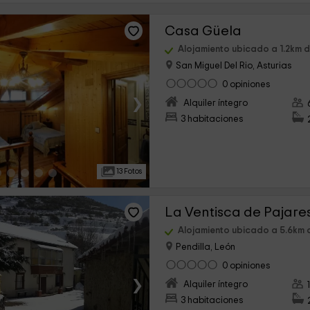
Casa Güela
Alojamiento ubicado a 1.2km 
San Miguel Del Rio, Asturias
0 opiniones
›
Alquiler íntegro
3 habitaciones
13 Fotos
La Ventisca de Pajare
Alojamiento ubicado a 5.6km 
Pendilla, León
0 opiniones
›
Alquiler íntegro
3 habitaciones