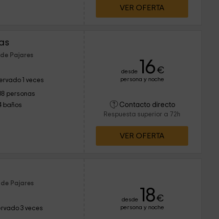
VER OFERTA
as
 de Pajares
16
€
desde
persona y noche
ervado 1 veces
38 personas
Contacto directo
4 baños
Respuesta superior a 72h
VER OFERTA
 de Pajares
18
€
desde
persona y noche
rvado 3 veces