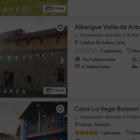
37 Fotos
Albergue Valle de Arb
Alojamiento ubicado a 10.2km
Cubillas De Arbas, León
0 opiniones
Res
›
Por habitaciones
6 habitaciones
21 Fotos
Casa La Vega Balmori
Alojamiento ubicado a 10.6km
Llanes, Asturias
1 opiniones
Rese