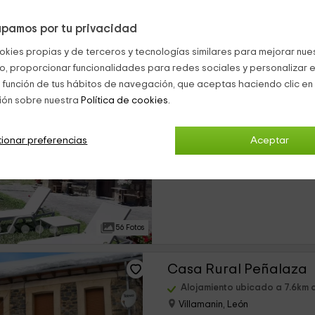
pamos por tu privacidad
20 Fotos
okies propias y de terceros y tecnologías similares para mejorar nuest
co, proporcionar funcionalidades para redes sociales y personalizar e
La Quintana de Antón
 función de tus hábitos de navegación, que aceptas haciendo clic en 
ión sobre nuestra
Política de cookies.
Alojamiento ubicado a 7.3km 
Jomezana De Abajo, Asturias
0 opiniones
Res
ionar preferencias
Aceptar
›
Alquiler íntegro
5 habitaciones
56 Fotos
Casa Rural Peñalaza
Alojamiento ubicado a 7.6km 
Villamanin, León