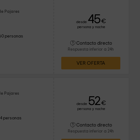
de Pajares
45
€
desde
persona y noche
60 personas
Contacto directo
Respuesta inferior a 24h
VER OFERTA
de Pajares
52
€
desde
persona y noche
14 personas
Contacto directo
Respuesta inferior a 24h