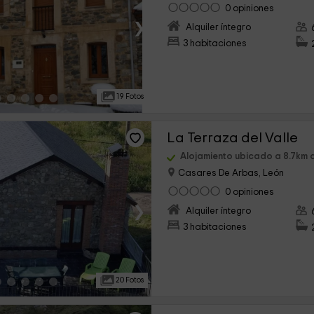
0 opiniones
›
Alquiler íntegro
3 habitaciones
19 Fotos
La Terraza del Valle
Alojamiento ubicado a 8.7km 
Casares De Arbas, León
0 opiniones
›
Alquiler íntegro
3 habitaciones
20 Fotos