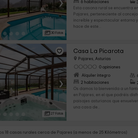
›
6 habitaciones
Esta casona rural se encuentra en
Pajares, perteneciente al concejo
increíble y espectacular entorno 
hace de este...
30 Fotos
Casa La Picarota
Pajares, Asturias
0 opiniones
Alquiler íntegro
›
2 habitaciones
Os damos la bienvenida a un fantá
en Pajares, en el que podréis disf
paisajes asturianos que envuelven
una casa de...
27 Fotos
s 18 casas rurales cerca de Pajares (a menos de 25 Kilómetros)