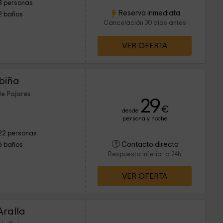
8 personas
Reserva inmediata
2 baños
Cancelación 30 días antes
VER OFERTA
biña
de Pajares
29
€
desde
persona y noche
22 personas
Contacto directo
6 baños
Respuesta inferior a 24h
VER OFERTA
Aralla