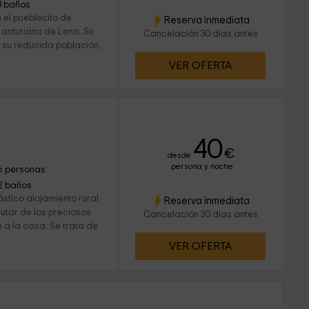
3 baños
 el pueblecito de
Reserva inmediata
 asturiano de Lena. Su
Cancelación 30 días antes
y su reducida población,
VER OFERTA
40
€
desde
persona y noche
6 personas
2 baños
stico alojamiento rural
Reserva inmediata
rutar de los preciosos
Cancelación 30 días antes
 a la casa. Se trata de
VER OFERTA