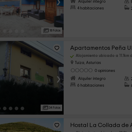
›
Alquiler íntegro
4 habitaciones
18 Fotos
Apartamentos Peña U
Alojamiento ubicado a 11.1km 
Tuiza, Asturias
0 opiniones
›
Alquiler íntegro
6 habitaciones
34 Fotos
Hostal La Collada de 