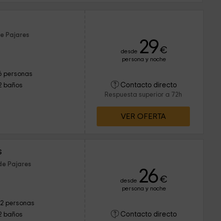
de Pajares
29
€
desde
persona y noche
6 personas
Contacto directo
2 baños
Respuesta superior a 72h
VER OFERTA
s
de Pajares
26
€
desde
persona y noche
12 personas
Contacto directo
2 baños