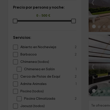
‹
Precio por persona y noche:
Servicios:
Abierto en Nochevieja
2
Barbacoa
2
Chimenea (todos)
‹
Chimenea en Salón
1
Cerca de Pistas de Esquí
2
Admite Animales
1
Piscina (todos)
Piscina Climatizada
2
Te ofrecemo
Jacuzzi (todos)