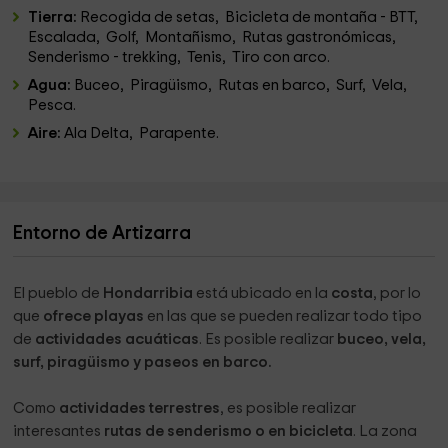
Tierra:
Recogida de setas, Bicicleta de montaña - BTT,
Escalada, Golf, Montañismo, Rutas gastronómicas,
Senderismo - trekking, Tenis, Tiro con arco.
Agua:
Buceo, Piragüismo, Rutas en barco, Surf, Vela,
Pesca.
Aire:
Ala Delta, Parapente.
Entorno de Artizarra
El pueblo de
Hondarribia
está ubicado en la
costa
, por lo
que
ofrece playas
en las que se pueden realizar todo tipo
de
actividades
acuáticas
. Es posible realizar
buceo, vela,
surf, piragüismo y paseos en barco.
Como
actividades terrestres
, es posible realizar
interesantes
rutas de senderismo o en bicicleta
. La zona