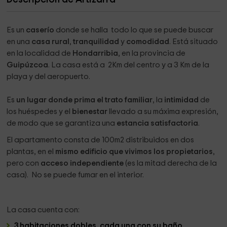
Es un
caserío
donde se halla todo lo que se puede buscar
en una
casa rural
,
tranquilidad
y
comodidad
. Está situado
en la localidad de
Hondarribia
, en la provincia de
Guipúzcoa
. La casa está a 2Km del centro y a 3 Km de la
playa y del aeropuerto.
Es
un lugar donde prima el
trato familiar
, la
intimidad
de
los huéspedes y el
bienestar
llevado a su máxima expresión,
de modo que se garantiza una
estancia satisfactoria
.
El apartamento consta de 100m2 distribuidos en dos
plantas, en el
mismo edificio que vivimos los propietarios
,
pero con
acceso independiente
(es la mitad derecha de la
casa). No se puede fumar en el interior.
La casa cuenta con:
3 habitaciones dobles, cada una con su baño.