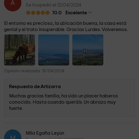
A
Se hospedó el 12/04/2024
10.0
Excelente
Lo que destaca el propietario de su alojamiento
El entorno es precioso, la ubicación buena, la casa está
genial y el trato insuperable. Gracias Lurdes. Volveremos.
Basándonos en lo que nuestros huéspedes nos comentan
cuando están aquí, o en las opiniones que publican en las
páginas de turismo rural, diría que las palabras que
+1
prevalecen al definir nuestra casa rural son: buen trato,
tranquilidad, silencio para dormir bien, entorno verde de la
casa, estancias acogedoras, y buena ubicación.
Opinión realizada: 15/04/2024
La mayoría de los huéspedes se sienten como en casa.
Respuesta de Artizarra
Muchas gracias familia, ha sido un placer haberos
¿Que se puede hacer en los alrededores?
conocido. Hasta cuando queráis. Un abrazo muy
fuerte.
Para los que disfrutan caminando, hay muchas
posibilidades de hacer senderismo saliendo desde nuestra
casa. Para los que disfrutan del mar piragua, remo, vela,
surf, nadar.
Mila Egaña Leyún
M