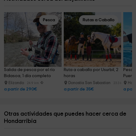
Pesca
Rutas a Caballo
Salida de pesca por el río 
Ruta a caballo por Usurbil, 2 
Pesca 
Bidasoa, 1 día completo
horas
Puerto
Elizondo
Donostia San Sebastian
Hond
24.9 km
23.3 km
a partir de 290€
a partir de 35€
a part
Otras actividades que puedes hacer cerca de
Hondarribia