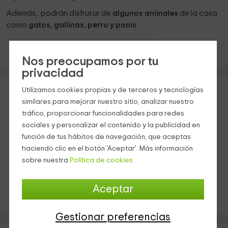
Además, podrán disfrutar de
algunos animales
de la casa
como
gatos
,
gallinas,
perro y ponis
.
Casas Rurales País Vasco
Casas Rurales Guipúzcoa
Nos preocupamos por tu
privacidad
Utilizamos cookies propias y de terceros y tecnologías
similares para mejorar nuestro sitio, analizar nuestro
tráfico, proporcionar funcionalidades para redes
sociales y personalizar el contenido y la publicidad en
función de tus hábitos de navegación, que aceptas
haciendo clic en el botón 'Aceptar'. Más información
sobre nuestra
Política de cookies.
RESERVA INMEDIATA
Aceptar
¡5% SI RESERVAS UN MÍNIMO DE 7 NOCHES!
Gestionar preferencias