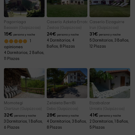
Pagorriaga
Caserío Azketa-Errota
Caserío Eizaguirre
Beasain (Guipúzcoa)
Zestoa (Guipúzcoa)
Irun (Guipúzcoa)
15
€
24
€
31
€
persona y noche
persona y noche
persona y noche
4 Dormitorios, 4
5 Dormitorios, 3 Baños,
1
Baños, 8 Plazas
12 Plazas
opiniones
4 Dormitorios, 2 Baños,
11 Plazas
Momotegi
Zelaieta BerriBi
Etzabalzar
Oiartzun (Guipúzcoa)
Deba (Guipúzcoa)
Urnieta (Guipúzcoa)
32
€
28
€
41
€
persona y noche
persona y noche
persona y noche
3 Dormitorios, 1 Baños,
4 Dormitorios, 3 Baños,
2 Dormitorios, 1 Baños,
6 Plazas
8 Plazas
5 Plazas