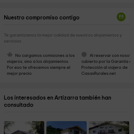
Museo Romano Oiasso
3,4 km
Nuestro compromiso contigo
Parroquia Santa María del Juncal
3,4 km
Ayuntamiento de Irun
3,6 km
Te garantizamos la mejor calidad de nuestros alojamientos y
servicios
Filles de la Charité de Saint Vincent de Paul
3,6 km
Parroquia Ortodoxa San Marcos
3,7 km
No cargamos comisiones a los 
Al reservar con nosotr
viajeros, sino a los alojamientos. 
cubierto por la Garantía de
Museo Ermita de Santa Elena
3,9 km
Por eso te ofrecemos siempre el 
Protección al viajero de 
mejor precio.
CasasRurales.net
Monte de San Marcial
5,5 km
Escuela de Caza Arkale
6,9 km
Los interesados en Artizarra también han
Escuela de Caza Arkale
7,2 km
consultado
Iglesia San Esteban
8,1 km