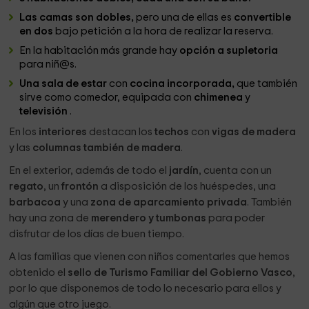
Las camas son dobles,
pero una de ellas es
convertible
en dos
bajo petición a la hora de realizar la reserva.
En la habitación más grande hay
opción a supletoria
para niñ@s.
Una sala de estar
con
cocina incorporada,
que también
sirve como comedor, equipada con
chimenea
y
televisión
.
En los
interiores
destacan los
techos
con
vigas de madera
y las
columnas también de madera
.
En el exterior, además de todo el
jardín
, cuenta con un
regato
, un
frontón
a disposición de los huéspedes, una
barbacoa
y una
zona de aparcamiento privada
. También
hay una zona de
merendero y tumbonas
para poder
disfrutar de los días de buen tiempo.
A las familias que vienen con niños comentarles que hemos
obtenido el
sello de Turismo Familiar del Gobierno Vasco
,
por lo que disponemos de todo lo necesario para ellos y
algún que otro juego.