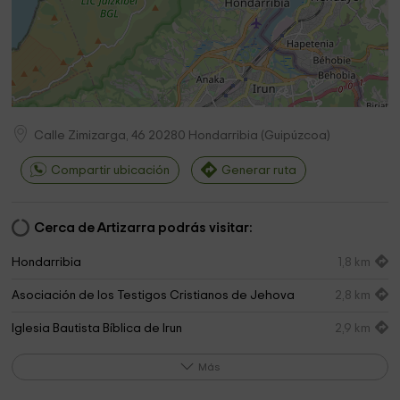
Calle Zimizarga, 46
20280
Hondarribia
(
Guipúzcoa
)
Compartir ubicación
Generar ruta
Cerca de Artizarra podrás visitar:
Hondarribia
1,8 km
Asociación de los Testigos Cristianos de Jehova
2,8 km
Iglesia Bautista Bíblica de Irun
2,9 km
Mairie
3,2 km
Más
Mairie
3,2 km