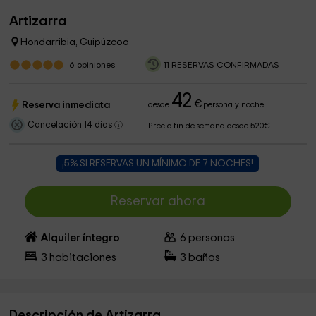
Artizarra
Hondarribia, Guipúzcoa
6
opiniones
11 RESERVAS CONFIRMADAS
42
€
Reserva inmediata
desde
persona y noche
Cancelación 14 días
Precio fin de semana desde 520€
¡5% SI RESERVAS UN MÍNIMO DE 7 NOCHES!
Reservar ahora
Alquiler íntegro
6
personas
3
habitaciones
3
baños
Descripción de Artizarra