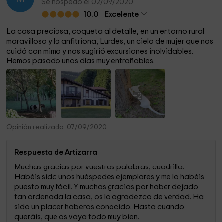
Se hospedó el 02/09/2020
Hondarribia es un pueblo que tiene montaña, mar, puerto,
10.0
Excelente
buenos restaurantes y buen ambiente, con un casco viejo
La casa preciosa, coqueta al detalle, en un entorno rural
medieval muy cuidado. Además se halla ubicada entre San
maravilloso y la anfitriona, Lurdes, un cielo de mujer que nos
Sebastián y la costa vasco-francesa (Hendaya, San Juan
cuidó con mimo y nos sugirió excursiones inolvidables.
de Luz, Biarritz).
Hemos pasado unos días muy entrañables.
En media hora en coche se visitan todos estos lugares y,
además, Zarautz, Getaria y Zumaia en la costa
+2
guipuzcoana y el valle del Baztán en la parte norte de
Navarra.
Opinión realizada: 07/09/2020
Y una zona de muy buena cocina vasca, con mucha
variedad de restaurantes y, para los que quieran algo muy
Respuesta de Artizarra
típico, en un ambiente muy peculiar y auténtico, la zona de
Muchas gracias por vuestras palabras, cuadrilla.
sidrerías en Astigarraga, al lado de San Sebastián.
Habéis sido unos huéspedes ejemplares y me lo habéis
puesto muy fácil. Y muchas gracias por haber dejado
tan ordenada la casa, os lo agradezco de verdad. Ha
sido un placer haberos conocido. Hasta cuando
queráis, que os vaya todo muy bien.