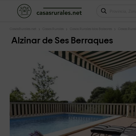
CasasRurales.net
Casas Rurales
Casas Rurales Islas Baleares
Casas Rural
Alzinar de Ses Berraques