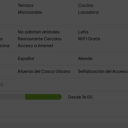
Terraza
Cocina
Microondas
Lavadora
s
No admiten animales
Leña
ja
Restaurante Cercano
WiFi Gratis
 zona
Acceso a Internet
Español
Alemán
Afueras del Casco Urbano
Señalización del Acceso
s
Desde 16:00