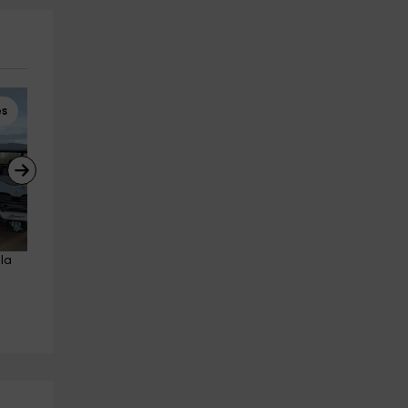
es
Enoturismo
Motos de Agua
la 
Visita a bodega + cata 3 vinos 
Alquiler de jet ski con licencia
S'Aranjassa, 1'5h
Port Cala Bona 1h
Palma de Mallorca
Cala Millor
21.9 km
15.0 km
a partir de 20€
a partir de 130€