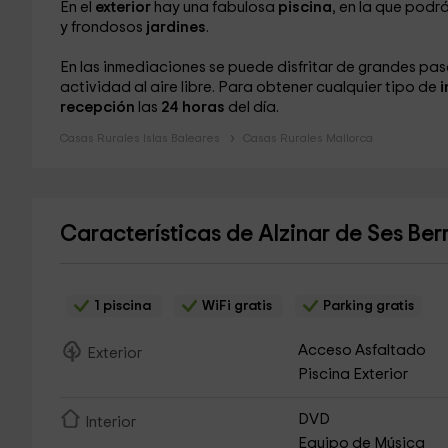
En el
exterior
hay una fabulosa
piscina
, en la que podr
y frondosos
jardines
.
En las inmediaciones se puede disfritar de grandes pas
actividad al aire libre. Para obtener cualquier tipo de
i
recepción
las
24 horas
del día.
Casas Rurales Islas Baleares
Casas Rurales Mallorca
Características de Alzinar de Ses Be
1 piscina
WiFi gratis
Parking gratis
Acceso Asfaltado
Exterior
Piscina Exterior
DVD
Interior
Equipo de Música