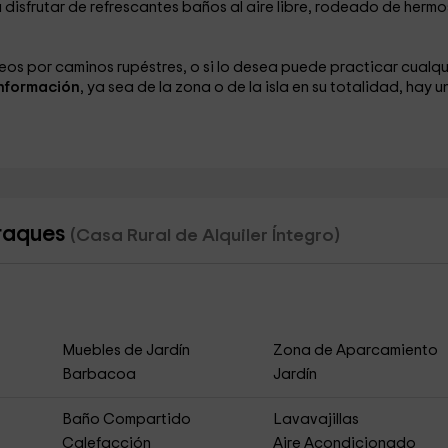
á disfrutar de refrescantes baños al aire libre, rodeado de herm
eos por caminos rupéstres, o si lo desea puede practicar cualqu
nformación
, ya sea de la zona o de la isla en su totalidad, hay u
rraques
(Casa Rural de Alquiler Íntegro)
Muebles de Jardín
Zona de Aparcamiento
Barbacoa
Jardín
Baño Compartido
Lavavajillas
Calefacción
Aire Acondicionado