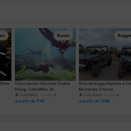
ceo
Buceo
Buggi
Diver 
Curso buceo Discover Scuba 
Ruta en buggy biplaza a Ca
Diving, Cala Millor, 3h
Morlanda, 2 horas
Cala Millor
Cala Bona
16.4 km
16.1 km
a partir de 99€
a partir de 130€