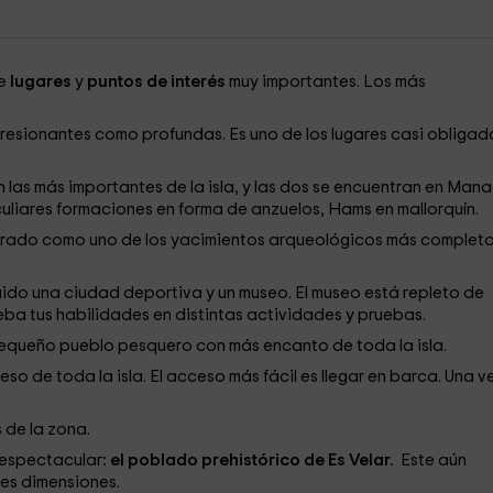
ne
lugares
y
puntos de interés
muy importantes. Los más
resionantes como profundas. Es uno de los lugares casi obligad
n las más importantes de la isla, y las dos se encuentran en Mana
uliares formaciones en forma de anzuelos, Hams en mallorquín.
erado como uno de los yacimientos arqueológicos más completo
truido una ciudad deportiva y un museo. El museo está repleto de
eba tus habilidades en distintas actividades y pruebas.
pequeño pueblo pesquero con más encanto de toda la isla.
eso de toda la isla. El acceso más fácil es llegar en barca. Una v
 de la zona.
espectacular
: el poblado prehistórico de Es Velar.
Este aún
es dimensiones.