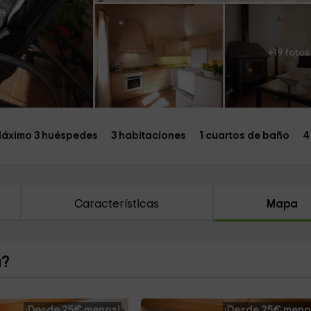
+19 fotos
áximo 3 huéspedes
3 habitaciones
1 cuartos de baño
4
Características
Mapa
a?
¡Desde 25€ menos!
¡Desde 25€ meno