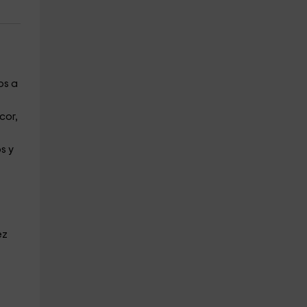
os a
cor,
s y
ez