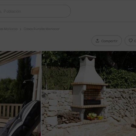
es Mallorca
Casas Rurales Manacor
Compartir