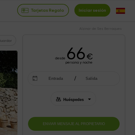
Tarjetas Regalo
Iniciar sesión
Alzinar de Ses Berraques
Guardar
66
€
desde
persona y noche