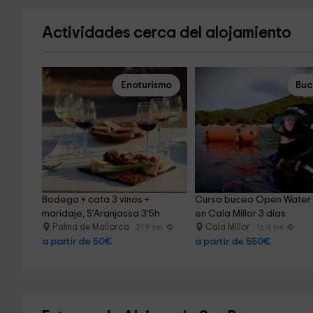
Actividades cerca del alojamiento
Enoturismo
Bu
Bodega + cata 3 vinos + 
Curso buceo Open Water 
maridaje, S'Aranjassa 3'5h
en Cala Millor 3 días
Palma de Mallorca
Cala Millor
21.9 km
16.4 km
a partir de 50€
a partir de 550€