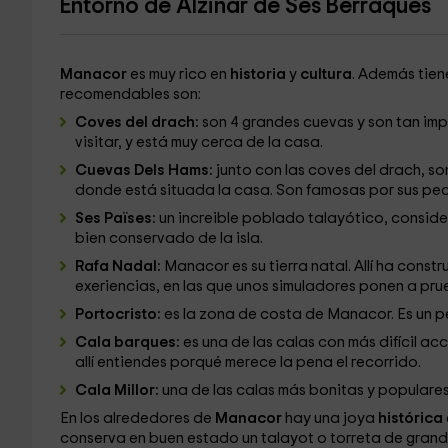
Entorno de Alzinar de Ses Berraques
Manacor
es muy rico en
historia
y
cultura
. Además tie
recomendables son:
Coves del drach:
son 4 grandes cuevas y son tan imp
visitar, y está muy cerca de la casa.
Cuevas Dels Hams:
junto con las coves del drach, so
donde está situada la casa. Son famosas por sus pec
Ses Païses:
un increible poblado talayótico, consid
bien conservado de la isla.
Rafa Nadal:
Manacor es su tierra natal. Allí ha cons
exeriencias, en las que unos simuladores ponen a pru
Portocristo:
es la zona de costa de Manacor. Es un 
Cala barques:
es una de las calas con más difícil acc
allí entiendes porqué merece la pena el recorrido.
Cala Millor:
una de las calas más bonitas y populares
En los alrededores de
Manacor
hay una joya
histórica
conserva en buen estado un talayot o torreta de grand