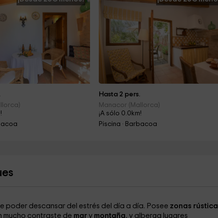
.
Hasta 2 pers.
llorca)
Manacor (Mallorca)
!
¡A sólo 0.0km!
rbacoa
Piscina · Barbacoa
ues
que poder descansar del estrés del día a día. Posee
zonas rústica
on mucho contraste de
mar
y
montaña
, y alberga lugares