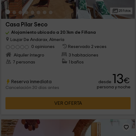
25 Fotos
Casa Pilar Seco
Alojamiento ubicado a 20.1km de Fiñana
Laujar De Andarax, Almería
0 opiniones
Reservado 2 veces
Alquiler íntegro
3 habitaciones
7 personas
1 baños
13
€
Reserva inmediata
desde
persona y noche
Cancelación 30 días antes
VER OFERTA