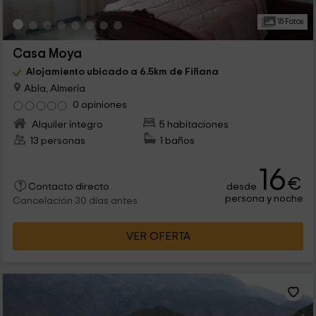
15 Fotos
Casa Moya
Alojamiento ubicado a 6.5km de Fiñana
Abla, Almería
0 opiniones
Alquiler íntegro
5 habitaciones
13 personas
1 baños
16
€
desde
Contacto directo
persona y noche
Cancelación 30 días antes
VER OFERTA