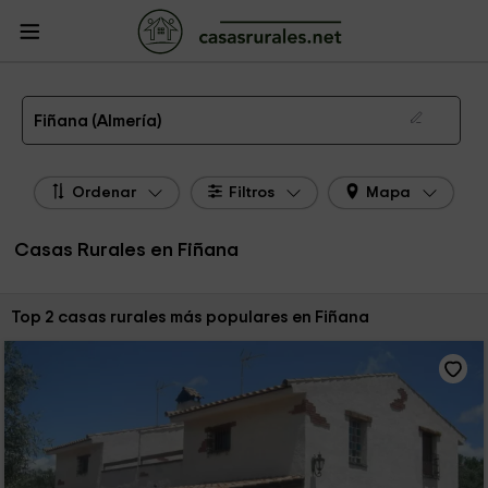
CasasRurales.net
Casas Rurales
Casas Rurales Andalucía
Casas Rurales
Almería
Casas Rurales Fiñana
Las 2 mejores casas rurales en Fiñana de 2026
Fiñana (Almería)
Ordenar
Filtros
Mapa
Casas Rurales en Fiñana
Ordenar por:
Top 2 casas rurales más populares en Fiñana