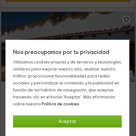
Nos preocupamos por tu privacidad
Utilizamos cookies propias y de terceros y tecnologías
similares para mejorar nuestro sitio, analizar nuestro
36 Fotos
tráfico, proporcionar funcionalidades para redes
sociales y personalizar el contenido y la publicidad en
Cueva B
función de tus hábitos de navegación, que aceptas
Alojamiento ubicado a 5.4km de Fiñana
haciendo clic en el botón 'Aceptar'. Más información
Huertezuela, Granada
sobre nuestra
Política de cookies.
0 opiniones
Alquiler íntegro
5 habitaciones
Aceptar
10 personas
1 baños