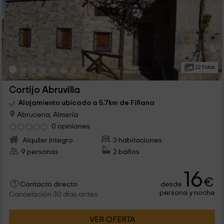
22 Fotos
Cortijo Abruvilla
Alojamiento ubicado a 5.7km de Fiñana
Abrucena, Almería
0 opiniones
Alquiler íntegro
3 habitaciones
9 personas
2 baños
16
€
desde
Contacto directo
persona y noche
Cancelación 30 días antes
VER OFERTA