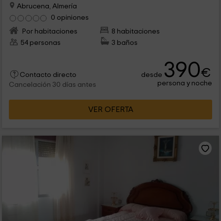
Abrucena, Almería
0 opiniones
Por habitaciones
8 habitaciones
54 personas
3 baños
390
€
desde
Contacto directo
persona y noche
Cancelación 30 días antes
VER OFERTA