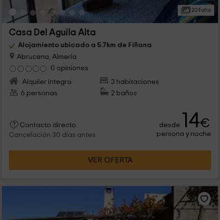
20 Fotos
Casa Del Aguila Alta
Alojamiento ubicado a 5.7km de Fiñana
Abrucena, Almería
0 opiniones
Alquiler íntegro
3 habitaciones
6 personas
2 baños
14
€
desde
Contacto directo
persona y noche
Cancelación 30 días antes
VER OFERTA