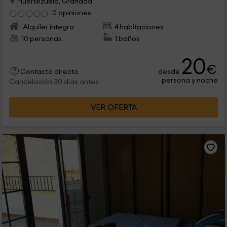
Huertezuela, Granada
0 opiniones
Alquiler íntegro
4 habitaciones
10 personas
1 baños
20
€
desde
Contacto directo
persona y noche
Cancelación 30 días antes
VER OFERTA