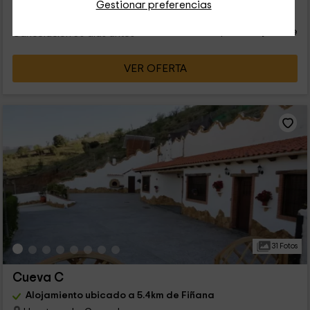
20
Gestionar preferencias
€
desde
Contacto directo
persona y noche
Cancelación 30 días antes
VER OFERTA
31 Fotos
Cueva C
Alojamiento ubicado a 5.4km de Fiñana