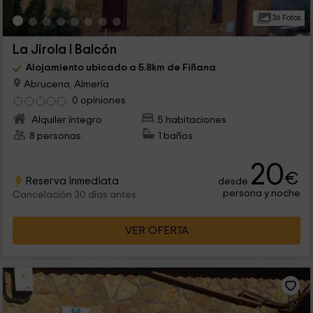
36 Fotos
La Jirola I Balcón
Alojamiento ubicado a 5.8km de Fiñana
Abrucena, Almería
0 opiniones
Alquiler íntegro
5 habitaciones
8 personas
1 baños
20
€
Reserva inmediata
desde
persona y noche
Cancelación 30 días antes
VER OFERTA