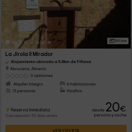
53 Fotos
La Jirola II Mirador
Alojamiento ubicado a 5.8km de Fiñana
Abrucena, Almería
0 opiniones
Alquiler íntegro
6 habitaciones
13 personas
4 baños
20
€
Reserva inmediata
desde
persona y noche
Cancelación 30 días antes
VER OFERTA