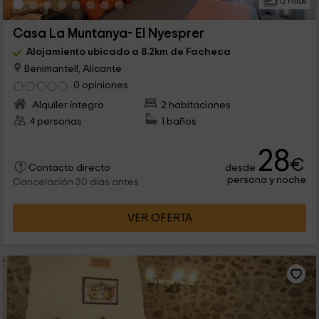
12 Fotos
Casa La Muntanya- El Nyesprer
Alojamiento ubicado a 8.2km de Facheca
Benimantell, Alicante
0 opiniones
Alquiler íntegro
2 habitaciones
4 personas
1 baños
28
€
desde
Contacto directo
persona y noche
Cancelación 30 días antes
VER OFERTA