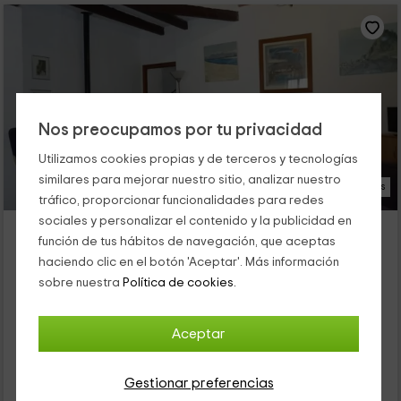
Nos preocupamos por tu privacidad
Utilizamos cookies propias y de terceros y tecnologías
similares para mejorar nuestro sitio, analizar nuestro
15 Fotos
tráfico, proporcionar funcionalidades para redes
sociales y personalizar el contenido y la publicidad en
Casa Aitana
función de tus hábitos de navegación, que aceptas
Alojamiento ubicado a 4.7km de Facheca
haciendo clic en el botón 'Aceptar'. Más información
Abdet, Alicante
sobre nuestra
Política de cookies.
0 opiniones
Alquiler íntegro
4 habitaciones
Aceptar
8 personas
4 baños
32
Gestionar preferencias
€
desde
Contacto directo