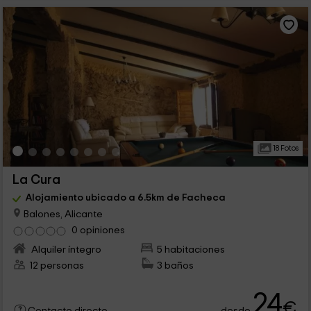
18 Fotos
La Cura
Alojamiento ubicado a 6.5km de Facheca
Balones, Alicante
0 opiniones
Alquiler íntegro
5 habitaciones
12 personas
3 baños
24
€
desde
Contacto directo