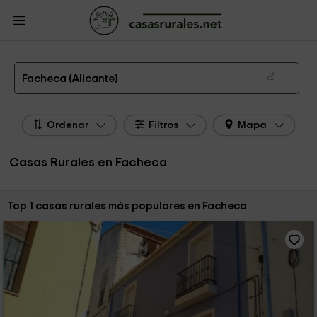
CasasRurales.net
Casas Rurales
Casas Rurales Comunidad Valenciana
Casas Rurales Alicante
Casas Rurales Facheca
Las 1 mejores casas rurales en Facheca de 2026
Facheca (Alicante)
Ordenar
Filtros
Mapa
Casas Rurales en Facheca
Ordenar por:
Top 1 casas rurales más populares en Facheca