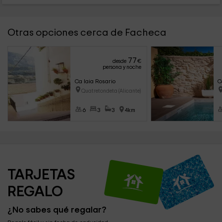
Otras opciones cerca de Facheca
77
desde
€
persona y noche
Ca Iaia Rosario
C
Quatretondeta (Alicante)
6
3
3
4km
TARJETAS 
REGALO
¿No sabes qué regalar?