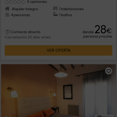
0 opiniones
Alquiler íntegro
1 habitaciones
4 personas
1 baños
28
€
desde
Contacto directo
persona y noche
Cancelación 30 días antes
VER OFERTA