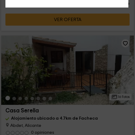
persona y noche
Cancelación 30 días antes
VER OFERTA
16 Fotos
Casa Serella
Alojamiento ubicado a 4.7km de Facheca
Abdet, Alicante
0 opiniones