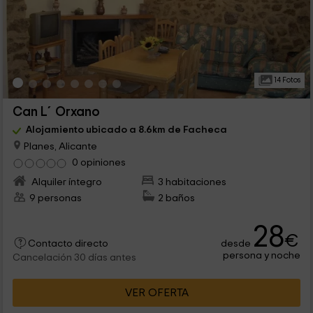
14 Fotos
Can L´Orxano
Alojamiento ubicado a 8.6km de Facheca
Planes, Alicante
0 opiniones
Alquiler íntegro
3 habitaciones
9 personas
2 baños
28
€
desde
Contacto directo
persona y noche
Cancelación 30 días antes
VER OFERTA