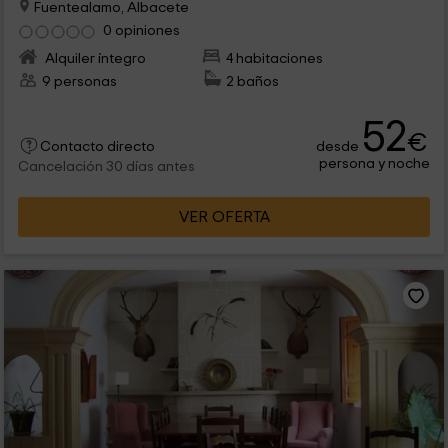
Fuentealamo, Albacete
0 opiniones
Alquiler íntegro
4 habitaciones
9 personas
2 baños
52
€
desde
Contacto directo
persona y noche
Cancelación 30 días antes
VER OFERTA