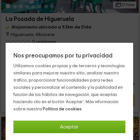
27 Fotos
La Posada de Higueruela
Alojamiento ubicado a 9.2km de Elda
Higueruela, Albacete
0 opiniones
Por habitaciones
11 habitaciones
Nos preocupamos por tu privacidad
31 personas
Utilizamos cookies propias y de terceros y tecnologías
22
similares para mejorar nuestro sitio, analizar nuestro
€
Reserva inmediata
desde
tráfico, proporcionar funcionalidades para redes
persona y noche
Cancelación 30 días antes
sociales y personalizar el contenido y la publicidad en
función de tus hábitos de navegación, que aceptas
VER OFERTA
haciendo clic en el botón 'Aceptar'. Más información
sobre nuestra
Política de cookies.
Aceptar