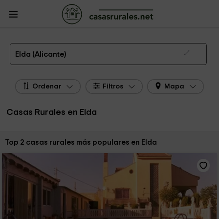
CasasRurales.net
Casas Rurales
Casas Rurales Comunidad Valenciana
Casas Rurales Alicante
Casas Rurales Elda
Las 2 mejores casas rurales en Elda de 2026
Elda (Alicante)
Ordenar
Filtros
Mapa
Casas Rurales en Elda
Ordenar por:
Top 2 casas rurales más populares en Elda