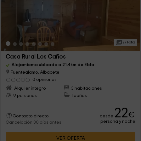
27 Fotos
Casa Rural Los Caños
Alojamiento ubicado a 21.4km de Elda
Fuentealamo, Albacete
0 opiniones
Alquiler íntegro
3 habitaciones
9 personas
1 baños
22
€
desde
Contacto directo
persona y noche
Cancelación 30 días antes
VER OFERTA