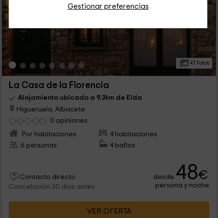
Gestionar preferencias
47 Fotos
La Casa de la Florencia
Alojamiento ubicado a 9.3km de Elda
Higueruela, Albacete
0 opiniones
Por habitaciones
4 habitaciones
6 personas
4 baños
48
€
desde
Contacto directo
persona y noche
Cancelación 30 días antes
VER OFERTA