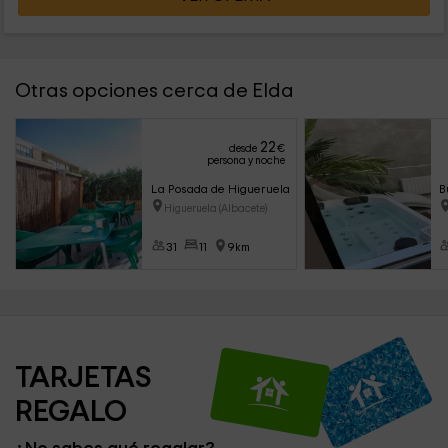
Otras opciones cerca de Elda
22
desde
€
persona y noche
La Posada de Higueruela
B
Higueruela (Albacete)
31
11
9km
TARJETAS 
REGALO